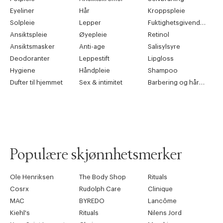
Eyeliner
Hår
Kroppspleie
Solpleie
Lepper
Fuktighetsgivende pleie
Ansiktspleie
Øyepleie
Retinol
Ansiktsmasker
Anti-age
Salisylsyre
Deodoranter
Leppestift
Lipgloss
Hygiene
Håndpleie
Shampoo
Dufter til hjemmet
Sex & intimitet
Barbering og hårfjerning
Populære skjønnhetsmerker
Ole Henriksen
The Body Shop
Rituals
Cosrx
Rudolph Care
Clinique
MAC
BYREDO
Lancôme
Kiehl's
Rituals
Nilens Jord