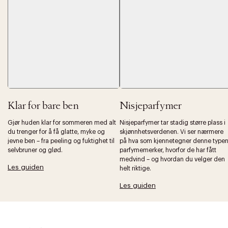
Klar for bare ben
Nisjeparfymer
Forrige
Ne
Gjør huden klar for sommeren med alt
Nisjeparfymer tar stadig større plass i
du trenger for å få glatte, myke og
skjønnhetsverdenen. Vi ser nærmere
jevne ben – fra peeling og fuktighet til
på hva som kjennetegner denne type
selvbruner og glød.
parfymemerker, hvorfor de har fått
medvind – og hvordan du velger den
Les guiden
helt riktige.
Les guiden