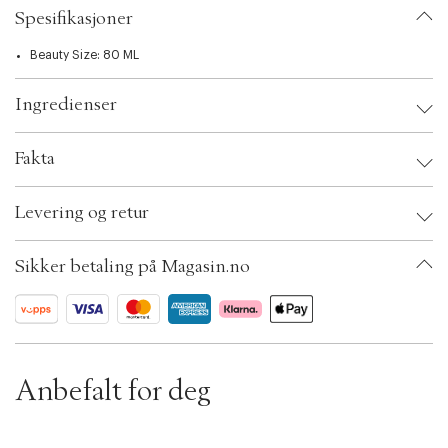
t
Spesifikasjoner
i
o
n
Beauty Size: 80 ML
Ingredienser
Fakta
Brand:
Sensai
Levering og retur
EAN: 4973167383629
Ax numbers: 05123441
SKU: S00462230
Sikker betaling på Magasin.no
ID: ADUL63-0008
Anbefalt for deg