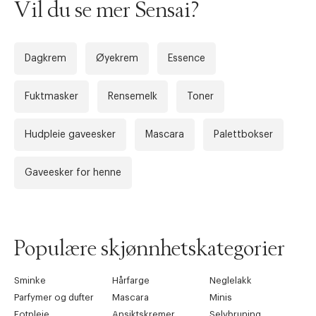
Vil du se mer Sensai?
Dagkrem
Øyekrem
Essence
Fuktmasker
Rensemelk
Toner
Hudpleie gaveesker
Mascara
Palettbokser
Gaveesker for henne
Populære skjønnhetskategorier
Sminke
Hårfarge
Neglelakk
Parfymer og dufter
Mascara
Minis
Fotpleie
Ansiktskremer
Selvbruning