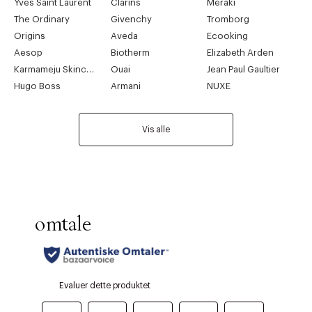
Yves Saint Laurent
Clarins
Meraki
The Ordinary
Givenchy
Tromborg
Origins
Aveda
Ecooking
Aesop
Biotherm
Elizabeth Arden
Karmameju Skincare
Ouai
Jean Paul Gaultier
Hugo Boss
Armani
NUXE
Vis alle