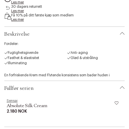
Les mer
s
30 dagers returrett
i
Les mer
b
Få 10% på ditt første kjøp som medlem
i
Les mer
l
i
Beskrivelse
t
y
Fordeler:
.
v
Fugtighetsgivende
Anti-aging
a
Fasthet & elastisitet
Glød & utstråling
r
Illuminating
i
a
En forfriskende Krem med Flytende konsistens som bader huden i
t
fuktighet. Den silkemyke konsistensen glatter ut huden, fremmer elastisitet
i
og gir en vakker glød. Absolute Silk Fluid er designet for å reprodusere de
o
Fullfør serien
bemerkelsesverdige egenskapene til Koishimaru Silk med sikte på å skape
n
en virkelig ekstraordinær førsteapplikasjonsfølelse. Signaturingrediensen i
.
Sensai
S
disse produktene, Koishimaru Silk RoyalTM, er en oppdatert og oppgradert
s
Absolute Silk Cream
formulering av Koishimaru Silk, som har antialdringsegenskaper som gir
e
2.180 NOK
revitalisert og hydrert, elastisk Hud som utstråler liv.
l
e
c