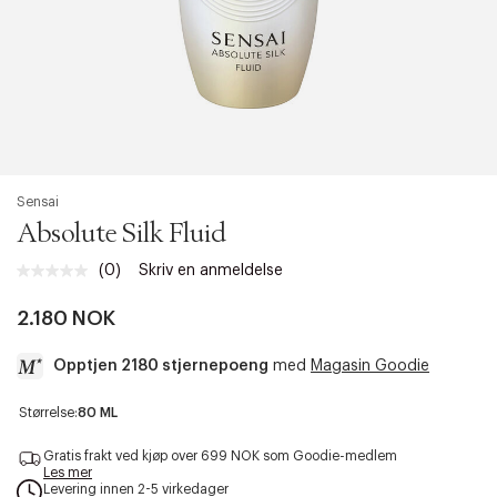
Sensai
Absolute Silk Fluid
(0)
Skriv en anmeldelse
Ingen
vurdering.
Samme
2.180 NOK
sidelenke.
Opptjen 2180 stjernepoeng
med
Magasin Goodie
a
Størrelse:
80 ML
c
c
Gratis frakt ved kjøp over 699 NOK som Goodie-medlem
e
Les mer
Levering innen 2-5 virkedager
s