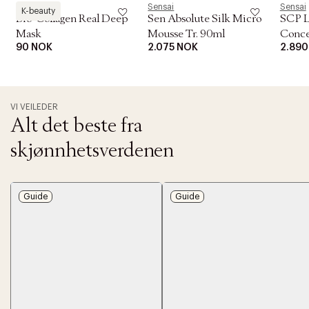
Biodance
Sensai
Sensai
K-beauty
Bio-Collagen Real Deep
Sen Absolute Silk Micro
SCP L
Mask
Mousse Tr. 90ml
Conce
90 NOK
2.075 NOK
2.890
VI VEILEDER
Alt det beste fra
skjønnhetsverdenen
Guide
Guide