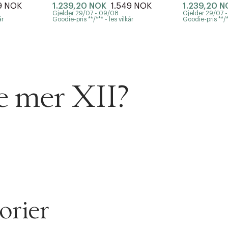
9 NOK
1.239,20 NOK
1.549 NOK
1.239,20 N
Gjelder 29/07 - 09/08
Gjelder 29/07 
år
Goodie-pris **/*** - les vilkår
Goodie-pris **/**
se mer XII?
AN IKKE PRODUKTET BLI FUNNET
 VIDEOEN
rakt over 699 NOK for Goodie-medlemmer
 ØNSKE
rre ikke vise dig denne video. Tillad statistiske cookies fo
orier
 innen 2-5 virkedager.