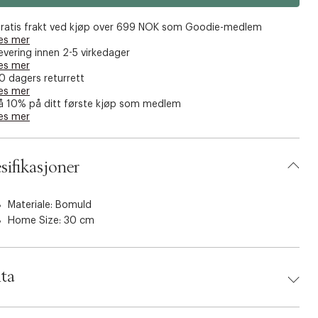
ratis frakt ved kjøp over 699 NOK som Goodie-medlem
es mer
evering innen 2-5 virkedager
es mer
0 dagers returrett
es mer
å 10% på ditt første kjøp som medlem
es mer
sifikasjoner
Materiale: Bomuld
Home Size: 30 cm
ta
d:
XII