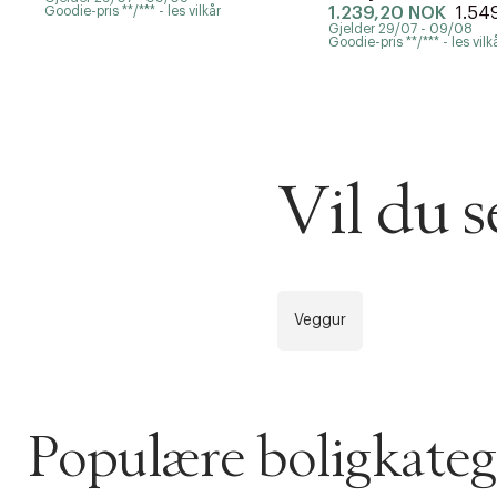
Goodie-pris **/*** - les vilkår
1.239,20 NOK
1.54
Gjelder 29/07 - 09/08
Goodie-pris **/*** - les vilk
Vil du 
Veggur
DESSVERRE K
LA OSS VISE
Gratis f
TILFØY NYTT
Øv vi kan desvæ
Populære boligkateg
Levering
Forrige
videoen.