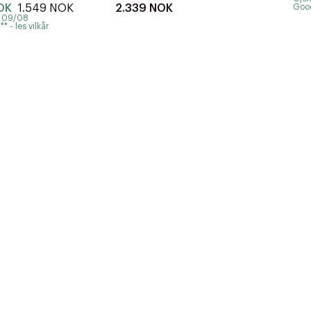
OK
1.549 NOK
2.339 NOK
Goodi
- 09/08
* - les vilkår
r at kunne se
Neste