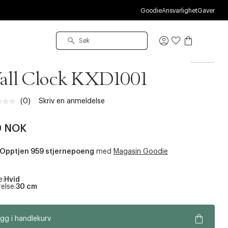
O
Goodie
Ansvarlighet
Gaver
Logg
inn
all Clock KXD1001
(0)
Skriv en anmeldelse
Ingen
vurdering.
Samme
9 NOK
sidelenke.
Opptjen 959 stjernepoeng
med
Magasin Goodie
e:
Hvid
else:
30 cm
gg i handlekurv