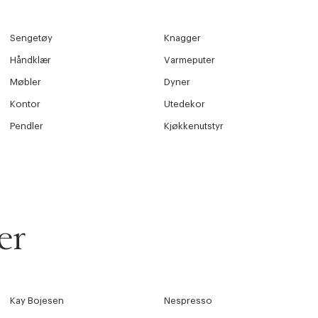
s returrett
Riktige informasjonskapsler
Sengetøy
Knagger
Lukk
å ditt første kjøp som medlem
Håndklær
Varmeputer
Møbler
Dyner
Kontor
Utedekor
Pendler
Kjøkkenutstyr
er
Kay Bojesen
Nespresso