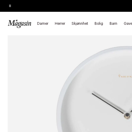
Pause
KJEMPETILBUD
Opptil 40% på SAGE, Georg Jensen, SMEG m.fl.
Forside
Bolig
Interiør
Klokker
Veggur
Damer
Herrer
Skjønnhet
Bolig
Barn
Gave