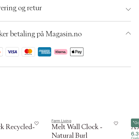
 5740002746241
ering og retur
: Hvid
umbers: 06792709
 S14291872
BKOU41-0002
ker betaling på Magasin.no
Ferm Living
Arne
*G
ck Recycled-
Melt Wall Clock -
AJ
6.
Natural Burl
Gjel