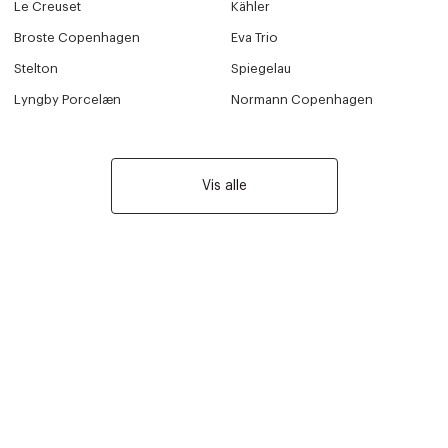
Le Creuset
Kähler
Broste Copenhagen
Eva Trio
Stelton
Spiegelau
Lyngby Porcelæn
Normann Copenhagen
Vis alle