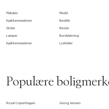
30 dager
Plakater
Pledd
Få 10% p
Kjøkkenmaskiner
Bestikk
Stoler
Reoler
Lamper
Borddekning
Kjøkkenmaskiner
Lyskilder
Populære boligmerk
Royal Copenhagen
Georg Jensen