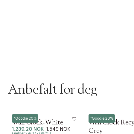
Anbefalt for deg
Hay
Hay
*Goodie 20%
*Goodie 20%
Wall Clock-White
Wall Clock Recy
1.239,20 NOK
1.549 NOK
Grey
Gjelder 29/07 - 09/08