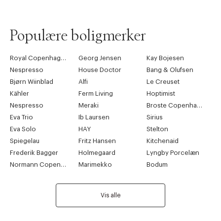
Populære boligmerker
Royal Copenhagen
Georg Jensen
Kay Bojesen
Nespresso
House Doctor
Bang & Olufsen
Bjørn Wiinblad
Alfi
Le Creuset
Kähler
Ferm Living
Hoptimist
Nespresso
Meraki
Broste Copenhagen
Eva Trio
Ib Laursen
Sirius
Eva Solo
HAY
Stelton
Spiegelau
Fritz Hansen
Kitchenaid
Frederik Bagger
Holmegaard
Lyngby Porcelæn
Normann Copenhagen
Marimekko
Bodum
Vis alle