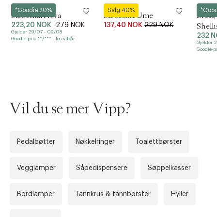
Zone
Zone
Meraki
*Goodie 20%
Salg 40%
*Goo
Sæbeskål Nova
Sæbeskål Ume
Brett
223,20 NOK
279 NOK
137,40 NOK
229 NOK
Shelli
Gjelder 29/07 - 09/08
232 
Goodie-pris **/*** - les vilkår
Gjelder 
Goodie-pr
Vil du se mer Vipp?
Pedalbøtter
Nøkkelringer
Toalettbørster
Forrige
Ne
Vegglamper
Såpedispensere
Søppelkasser
Bordlamper
Tannkrus & tannbørster
Hyller