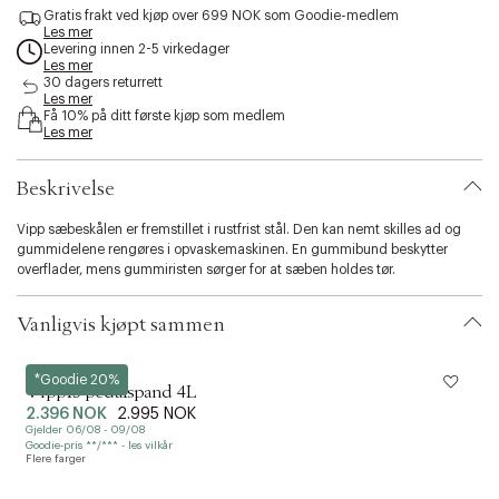
s
Gratis frakt ved kjøp over 699 NOK som Goodie-medlem
Les mer
s
Levering innen 2-5 virkedager
i
Les mer
b
30 dagers returrett
i
Les mer
l
Få 10% på ditt første kjøp som medlem
Les mer
i
t
y
Beskrivelse
.
v
Vipp sæbeskålen er fremstillet i rustfrist stål. Den kan nemt skilles ad og
a
gummidelene rengøres i opvaskemaskinen. En gummibund beskytter
r
overflader, mens gummiristen sørger for at sæben holdes tør.
i
a
t
Vanligvis kjøpt sammen
i
o
Vipp
V
n
*Goodie 20%
Vipp13 pedalspand 4L
.
2.396 NOK
2.995 NOK
s
Gjelder 06/08 - 09/08
G
e
Goodie-pris **/*** - les vilkår
G
l
Flere farger
F
e
c