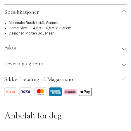
t
i
Spesifikasjoner
o
n
Materiale: Rustfrit stål, Gummi
Home Size: H: 4,5 x L: 17,5 x B: 12,5 cm
Designer:
Morten Bo Jensen
Fakta
Brand:
Vipp
Levering og retur
EAN: 5705953001795
Ax numbers: 01584518
SKU: S00069111
Sikker betaling på Magasin.no
ID: AAFV66-0008
Anbefalt for deg