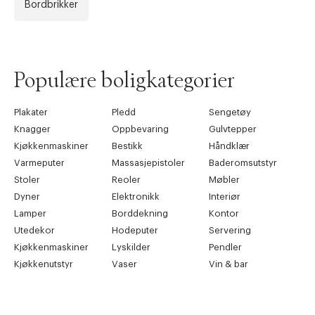
Bordbrikker
Populære boligkategorier
Plakater
Pledd
Sengetøy
Knagger
Oppbevaring
Gulvtepper
Kjøkkenmaskiner
Bestikk
Håndklær
Varmeputer
Massasjepistoler
Baderomsutstyr
Stoler
Reoler
Møbler
Dyner
Elektronikk
Interiør
Lamper
Borddekning
Kontor
Utedekor
Hodeputer
Servering
Kjøkkenmaskiner
Lyskilder
Pendler
Kjøkkenutstyr
Vaser
Vin & bar