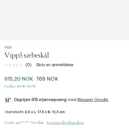
Vipp
Vipp5 sæbeskål
(0)
Skriv en anmeldelse
Ingen
vurdering.
Samme
615,20 NOK
769 NOK
sidelenke.
Gjelder 06/08 - 09/08
Opptjen 615 stjernepoeng
med
Magasin Goodie
a
Størrelse:
H: 4,5 x L: 17,5 x B: 12,5 cm
c
c
Goodie-pris **/*** - les vilkår
Logg inn eller bli medlem
e