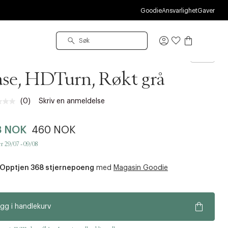
O
Goodie
Ansvarlighet
Gaver
Logg
inn
se Doctor
se, HDTurn, Røkt grå
(0)
Skriv en anmeldelse
Ingen
vurdering.
Samme
8 NOK
460 NOK
sidelenke.
r 29/07 - 09/08
Opptjen 368 stjernepoeng
med
Magasin Goodie
gg i handlekurv