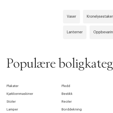
LA OSS VISE
Gratis f
Vaser
Kronelysestaker
TILFØY NYTT
Øv vi kan desvæ
Levering
Forrige
videoen.
Lanterner
Oppbevarin
30 dager
Få 10% p
Populære boligkateg
Plakater
Pledd
Kjøkkenmaskiner
Bestikk
Stoler
Reoler
Lamper
Borddekning