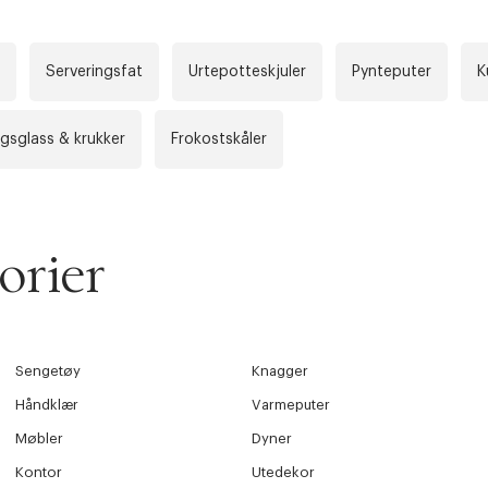
 VIDEOEN
rakt over 699 NOK for Goodie-medlemmer
Serveringsfat
Urtepotteskjuler
Pynteputer
K
 ØNSKE
rre ikke vise dig denne video. Tillad statistiske cookies fo
 innen 2-5 virkedager.
gsglass & krukker
Frokostskåler
s returrett
Riktige informasjonskapsler
Lukk
å ditt første kjøp som medlem
orier
Sengetøy
Knagger
Håndklær
Varmeputer
Møbler
Dyner
Kontor
Utedekor