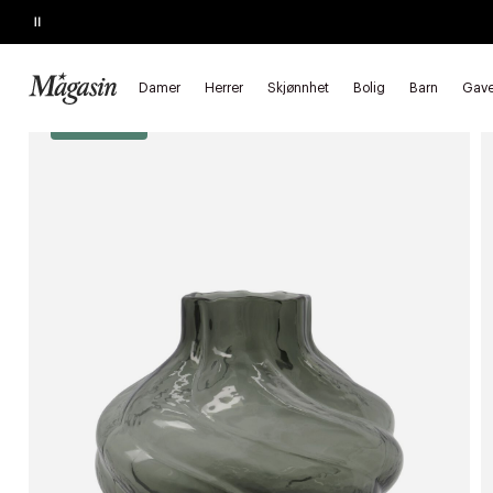
Pause
KJEMPETILBUD
Opptil 40% på SAGE, Georg Jensen, SMEG m.fl.
Forside
Bolig
Interiør
Vaser & urtepotteskjulere
Vaser
Damer
Herrer
Skjønnhet
Bolig
Barn
Gave
*Goodie 20%