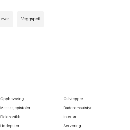
urver
Veggspeil
r at kunne se
Neste
Oppbevaring
Gulvtepper
Massasjepistoler
Baderomsutstyr
Elektronikk
Interiør
Hodeputer
Servering