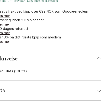
pris **/*** - les vilkår
Logg inn eller bli medlem
ratis frakt ved kjøp over 699 NOK som Goodie-medlem
es mer
evering innen 2-5 virkedager
es mer
0 dagers returrett
es mer
å 10% på ditt første kjøp som medlem
es mer
krivelse
ær: Glass (100 %)
ta
d:
House Doctor