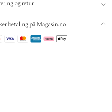
 5707644899520
ering og retur
umbers: 06782097
 S14252853
BKJJ66-0008
ker betaling på Magasin.no