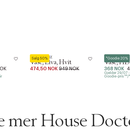
House Doctor
House Doctor
Salg 50%
*Goodie 20%
Vase, Liva, Hvit
Vase, HD
NOK
474,50 NOK
949 NOK
368 NOK
4
Gjelder 29/07 
år
Goodie-pris **/**
se mer House Doct
AN IKKE PRODUKTET BLI FUNNET