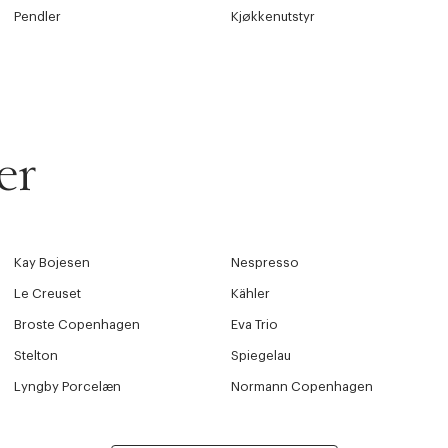
Pendler
Kjøkkenutstyr
er
Kay Bojesen
Nespresso
Le Creuset
Kähler
Broste Copenhagen
Eva Trio
Stelton
Spiegelau
Lyngby Porcelæn
Normann Copenhagen