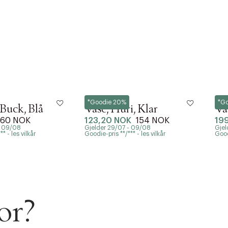
House Doctor
Hous
*Goodie 20%
*G
Buck, Blå
Vase, Huri, Klar
Va
60 NOK
123,20 NOK
154 NOK
19
- 09/08
Gjelder 29/07 - 09/08
Gjel
* - les vilkår
Goodie-pris **/*** - les vilkår
Goodi
or?