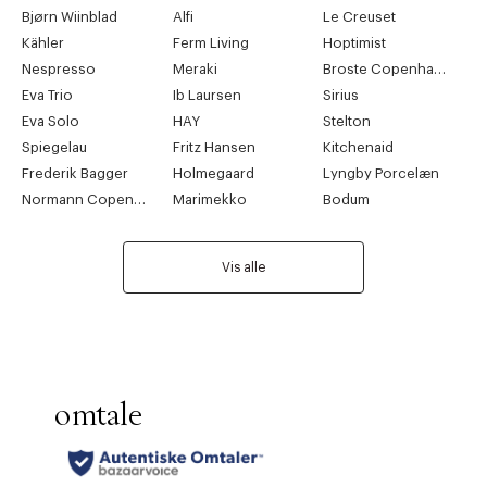
Bjørn Wiinblad
Alfi
Le Creuset
Kähler
Ferm Living
Hoptimist
Nespresso
Meraki
Broste Copenhagen
Eva Trio
Ib Laursen
Sirius
Eva Solo
HAY
Stelton
Spiegelau
Fritz Hansen
Kitchenaid
Frederik Bagger
Holmegaard
Lyngby Porcelæn
Normann Copenhagen
Marimekko
Bodum
Vis alle