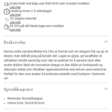
s
Gratis frakt ved kjøp over 699 NOK som Goodie-medlem
Les mer
s
Levering innen 2-5 virkedager
i
Les mer
b
30 dagers returrett
i
Les mer
l
Få 10% på ditt første kjøp som medlem
Les mer
i
t
y
Beskrivelse
.
v
Denne unike vannkaraffelen fra Cilio er formet som en elegant fisk og gir et
a
lekent, men stilfullt preg på bordet ditt. Laget av glass, gir karaffelen et
r
sofistikert uttrykk samtidig som den er praktisk for å servere vann eller
i
andre drikker. Med sitt innovative design er den både en funksjonell og
a
dekorativ detalj som tiltrekker oppmerksomhet ved enhver sammenkomst.
t
Perfekt for den som ønsker å kombinere estetikk med funksjon i hjemmet
i
sitt.
o
n
Spesifikasjoner
.
s
e
Materiale: Borosilikatglas
l
Home Size: 10x23x15,5cm
e
c