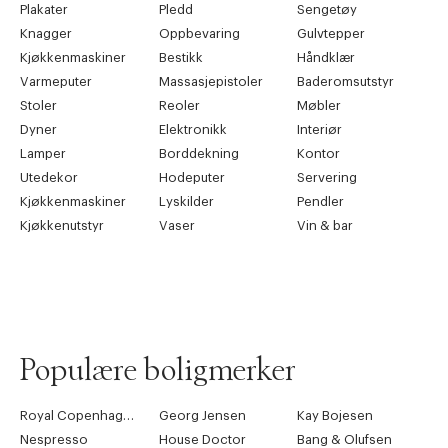
Plakater
Pledd
Sengetøy
Knagger
Oppbevaring
Gulvtepper
Kjøkkenmaskiner
Bestikk
Håndklær
Varmeputer
Massasjepistoler
Baderomsutstyr
Stoler
Reoler
Møbler
Dyner
Elektronikk
Interiør
Lamper
Borddekning
Kontor
Utedekor
Hodeputer
Servering
Kjøkkenmaskiner
Lyskilder
Pendler
Kjøkkenutstyr
Vaser
Vin & bar
Populære boligmerker
Royal Copenhagen
Georg Jensen
Kay Bojesen
Nespresso
House Doctor
Bang & Olufsen