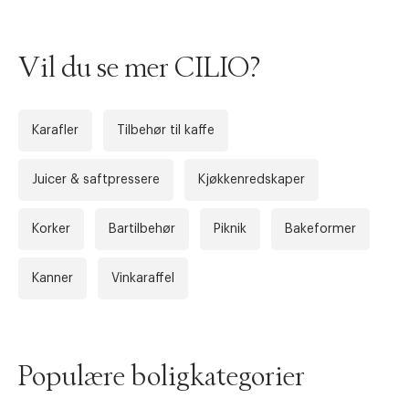
Vil du se mer CILIO?
Karafler
Tilbehør til kaffe
Juicer & saftpressere
Kjøkkenredskaper
Forrige
Ne
Korker
Bartilbehør
Piknik
Bakeformer
Kanner
Vinkaraffel
Populære boligkategorier