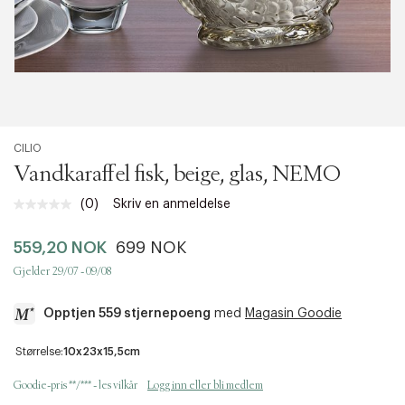
CILIO
Vandkaraffel fisk, beige, glas, NEMO
(0)
Skriv en anmeldelse
Ingen
vurdering.
Samme
559,20 NOK
699 NOK
sidelenke.
Gjelder 29/07 - 09/08
Opptjen 559 stjernepoeng
med
Magasin Goodie
a
Størrelse:
10x23x15,5cm
c
c
Goodie-pris **/*** - les vilkår
Logg inn eller bli medlem
e