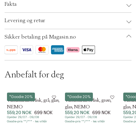
Fakta
t
i
Brand:
CILIO
o
Levering og retur
EAN: 4017166291308
n
Ax numbers: 06787768
SKU: S14275467
Sikker betaling på Magasin.no
ID: BKMS23-0008
Anbefalt for deg
CILIO
CILIO
CILIO
*Goodie 20%
*Goodie 20%
*Goo
Vandkaraffel fisk, grå, glas,
Vandkaraffel fisk, grøn,
Vandkar
NEMO
glas, NEMO
glas,
559,20 NOK
699 NOK
559,20 NOK
699 NOK
559,2
Gjelder 29/07 - 09/08
Gjelder 29/07 - 09/08
Gjelder 
Goodie-pris **/*** - les vilkår
Goodie-pris **/*** - les vilkår
Goodie-pr