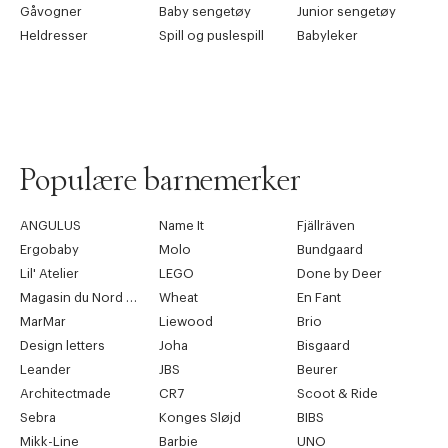
Gåvogner
Baby sengetøy
Junior sengetøy
Heldresser
Spill og puslespill
Babyleker
Populære barnemerker
ANGULUS
Name It
Fjällräven
Ergobaby
Molo
Bundgaard
Lil' Atelier
LEGO
Done by Deer
Magasin du Nord Collection
Wheat
En Fant
MarMar
Liewood
Brio
Design letters
Joha
Bisgaard
Leander
JBS
Beurer
Architectmade
CR7
Scoot & Ride
Sebra
Konges Sløjd
BIBS
Mikk-Line
Barbie
UNO