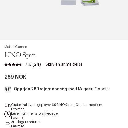
Mattel Games
UNO Spin
4.6
(24)
Skriv en anmeldelse
Les
24
omtaler.
289 NOK
Samme
sidelenke.
Opptjen 289 stjernepoeng
med
Magasin Goodie
a
Gratis frakt ved kjøp over 699 NOK som Goodie-medlem
c
Les mer
c
Levering innen 2-5 virkedager
e
Les mer
s
30 dagers returrett
Les mer
s