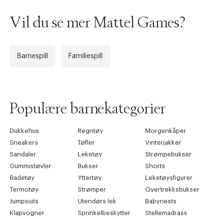
Vil du se mer Mattel Games?
Barnespill
Familiespill
Populære barnekategorier
Dukkehus
Regntøy
Morgenkåper
Sneakers
Tøfler
Vinterjakker
Sandaler
Leketøy
Strømpebukser
Gummistøvler
Bukser
Shorts
Badetøy
Yttertøy
Leketøysfigurer
Termotøy
Strømper
Overtrekksbukser
Jumpsuits
Utendørs lek
Babynests
Klapvogner
Sprinkelbeskytter
Stellemadrass