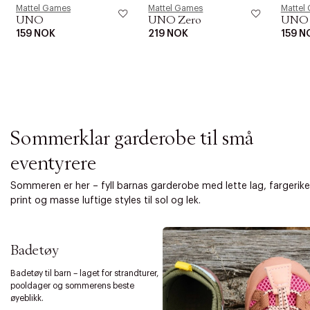
i
Mattel Games
Mattel Games
Mattel
o
UNO
UNO Zero
UNO L
n
159 NOK
219 NOK
159 N
Sommerklar garderobe til små
eventyrere
Sommeren er her – fyll barnas garderobe med lette lag, fargerike
print og masse luftige styles til sol og lek.
Badetøy
Badetøy til barn – laget for strandturer,
pooldager og sommerens beste
øyeblikk.