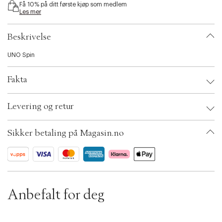
Få 10% på ditt første kjøp som medlem
i
Les mer
b
i
l
Beskrivelse
i
t
UNO Spin
y
.
Fakta
v
a
r
Brand:
Mattel Games
Levering og retur
i
EAN: 194735320271
a
Ax numbers: 06781937
t
SKU: S14252659
Sikker betaling på Magasin.no
i
ID: BKJI21-0008
o
n
.
s
e
l
Anbefalt for deg
e
c
t