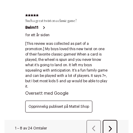
Riktige informasjonskapsler
Lukk