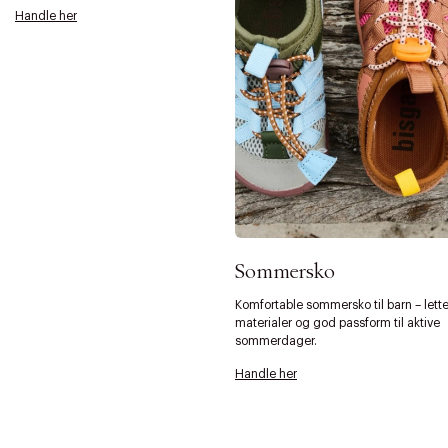
Handle her
Sommersko
Komfortable sommersko til barn – lett
materialer og god passform til aktive
sommerdager.
Forrige
Ne
Handle her