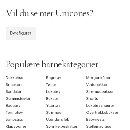
Vil du se mer Unicones?
Dyrefigurer
Populære barnekategorier
Dukkehus
Regntøy
Morgenkåper
Sneakers
Tøfler
Vinterjakker
Sandaler
Leketøy
Strømpebukser
Gummistøvler
Bukser
Shorts
Badetøy
Yttertøy
Leketøysfigurer
Termotøy
Strømper
Overtrekksbukser
Jumpsuits
Utendørs lek
Babynests
Klapvogner
Sprinkelbeskytter
Stellemadrass