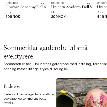
i
Unicones
Unicones
Unicon
o
Unicorn Academy Doll &
Unicorn Academy Doll &
Unico
n
Un
Un
Ava
309 NOK
309 NOK
449 
Sommerklar garderobe til små
eventyrere
Sommeren er her – fyll barnas garderobe med lette lag, fargerike
print og masse luftige styles til sol og lek.
Badetøy
Badetøy til barn – laget for strandturer,
pooldager og sommerens beste
øyeblikk.