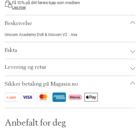
Få 10% på ditt første kjøp som medlem
i
Les mer
b
i
l
Beskrivelse
i
t
Unicorn Academy Doll & Unicorn V2 - Ava
y
.
Fakta
v
a
r
Brand:
Unicones
Levering og retur
i
EAN: 681147061910
a
Ax numbers: 06781787
t
SKU: S14252509
Sikker betaling på Magasin.no
i
ID: BKJG71-0008
o
n
.
s
e
l
Anbefalt for deg
e
c
t