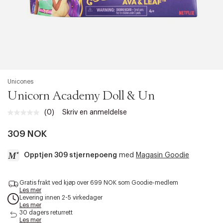
Unicones
Unicorn Academy Doll & Un
(0)
Skriv en anmeldelse
Ingen
vurdering.
Samme
309 NOK
sidelenke.
Opptjen 309 stjernepoeng
med
Magasin Goodie
a
Gratis frakt ved kjøp over 699 NOK som Goodie-medlem
c
Les mer
c
Levering innen 2-5 virkedager
e
Les mer
s
30 dagers returrett
Les mer
s