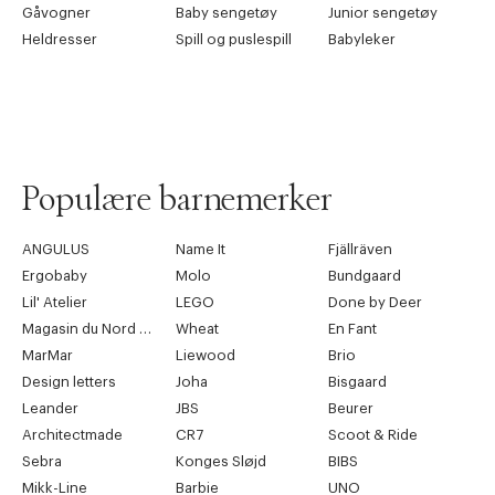
Gåvogner
Baby sengetøy
Junior sengetøy
Heldresser
Spill og puslespill
Babyleker
Populære barnemerker
ANGULUS
Name It
Fjällräven
Ergobaby
Molo
Bundgaard
Lil' Atelier
LEGO
Done by Deer
Magasin du Nord Collection
Wheat
En Fant
MarMar
Liewood
Brio
Design letters
Joha
Bisgaard
Leander
JBS
Beurer
Architectmade
CR7
Scoot & Ride
Sebra
Konges Sløjd
BIBS
Mikk-Line
Barbie
UNO