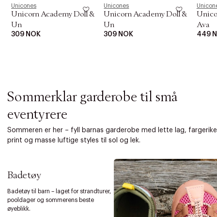
i
Unicones
Unicones
Unicon
o
Unicorn Academy Doll &
Unicorn Academy Doll &
Unico
n
Un
Un
Ava
309 NOK
309 NOK
449 
Sommerklar garderobe til små
eventyrere
Sommeren er her – fyll barnas garderobe med lette lag, fargerike
print og masse luftige styles til sol og lek.
Badetøy
Badetøy til barn – laget for strandturer,
pooldager og sommerens beste
øyeblikk.