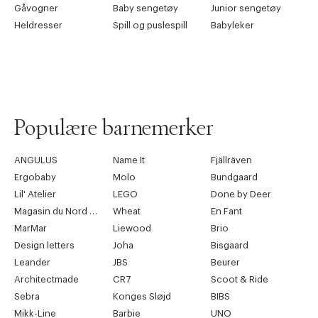
Gåvogner
Baby sengetøy
Junior sengetøy
Heldresser
Spill og puslespill
Babyleker
Populære barnemerker
ANGULUS
Name It
Fjällräven
Ergobaby
Molo
Bundgaard
Lil' Atelier
LEGO
Done by Deer
Magasin du Nord Collection
Wheat
En Fant
MarMar
Liewood
Brio
Design letters
Joha
Bisgaard
Leander
JBS
Beurer
Architectmade
CR7
Scoot & Ride
Sebra
Konges Sløjd
BIBS
Mikk-Line
Barbie
UNO