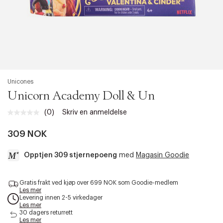
Unicones
Unicorn Academy Doll & Un
(0)
Skriv en anmeldelse
Ingen
vurdering.
Samme
309 NOK
sidelenke.
Opptjen 309 stjernepoeng
med
Magasin Goodie
a
Gratis frakt ved kjøp over 699 NOK som Goodie-medlem
c
Les mer
c
Levering innen 2-5 virkedager
e
Les mer
s
30 dagers returrett
Les mer
s