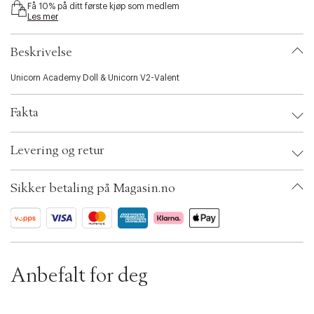
Få 10% på ditt første kjøp som medlem
i
Les mer
b
i
l
Beskrivelse
i
t
Unicorn Academy Doll & Unicorn V2-Valent
y
.
Fakta
v
a
r
Brand:
Unicones
Levering og retur
i
EAN: 681147061934
a
Ax numbers: 06781786
t
SKU: S14252508
Sikker betaling på Magasin.no
i
ID: BKJG70-0008
o
n
.
s
e
l
Anbefalt for deg
e
c
t