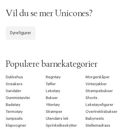
Vil du se mer Unicones?
Dyrefigurer
Populære barnekategorier
Dukkehus
Regntøy
Morgenkåper
Sneakers
Tøfler
Vinterjakker
Sandaler
Leketøy
Strømpebukser
Gummistøvler
Bukser
Shorts
Badetøy
Yttertøy
Leketøysfigurer
Termotøy
Strømper
Overtrekksbukser
Jumpsuits
Utendørs lek
Babynests
Klapvogner
Sprinkelbeskytter
Stellemadrass