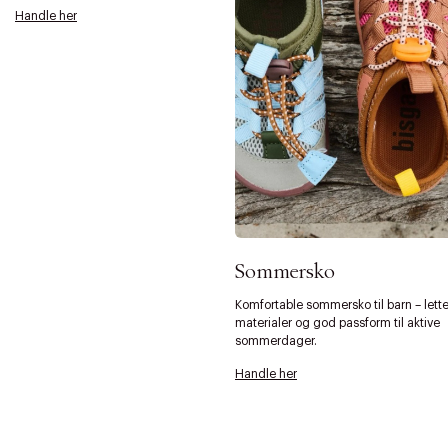
Handle her
Sommersko
Komfortable sommersko til barn – lett
materialer og god passform til aktive
sommerdager.
Forrige
Ne
Handle her