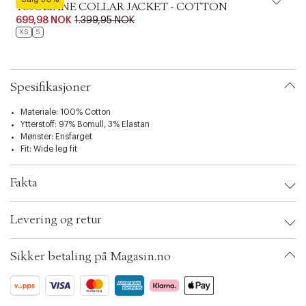
TSJULIANE COLLAR JACKET - COTTON
c
t
699,98 NOK
1.399,95 NOK
i
XS
S
o
n
Spesifikasjoner
Materiale: 100% Cotton
Ytterstoff: 97% Bomull, 3% Elastan
Mønster: Ensfarget
Fit: Wide leg fit
Fakta
Brand:
Topshop
Levering og retur
EAN: 5715831437851
Clothing Size: 34
Color: Khaki
Sikker betaling på Magasin.no
Ax numbers: 06792219
SKU: S14290517
ID: BKOP55-5JA0