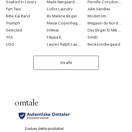
Soaked in Luxury
Mads Nørgaard Copenhagen
Pernille Corydon Jewellery
Part Two
Lollys Laundry
Julie Sandlau
Bitte Kai Rand
By Malene Birger
Modström
Triumph
Masai Copenhagen
Magasin du Nord Collection
Selected
InWear
Day Birger Et Mikkelsen
YAS
Filippa K
SAND
UGG
Lauren Ralph Lauren
Becksöndergaard
Vis alle