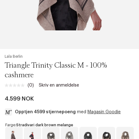
Lala Berlin
Triangle Trinity Classic M - 100%
cashmere
(0)
Skriv en anmeldelse
Ingen
vurdering.
Samme
4.599 NOK
sidelenke.
Opptjen 4599 stjernepoeng
med
Magasin Goodie
a
Farge:
Stradivari dark brown melange
c
c