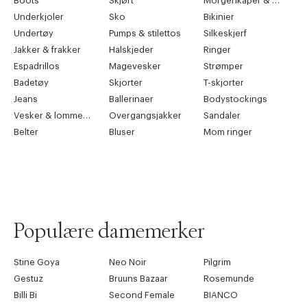
Boots
Skjørt
Morgenkåper & kimonoer
Underkjoler
Sko
Bikinier
Undertøy
Pumps & stilettos
Silkeskjerf
Jakker & frakker
Halskjeder
Ringer
Espadrillos
Magevesker
Strømper
Badetøy
Skjorter
T-skjorter
Jeans
Ballerinaer
Bodystockings
Vesker & lommebøker
Overgangsjakker
Sandaler
Belter
Bluser
Mom ringer
Populære damemerker
Stine Goya
Neo Noir
Pilgrim
Gestuz
Bruuns Bazaar
Rosemunde
Billi Bi
Second Female
BIANCO