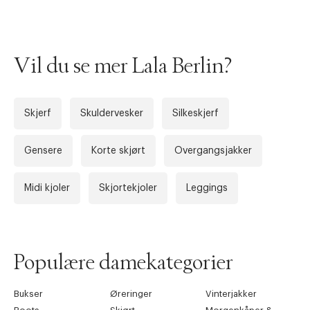
Vil du se mer Lala Berlin?
Skjerf
Skuldervesker
Silkeskjerf
Gensere
Korte skjørt
Overgangsjakker
Forrige
Ne
Midi kjoler
Skjortekjoler
Leggings
Populære damekategorier
Bukser
Øreringer
Vinterjakker