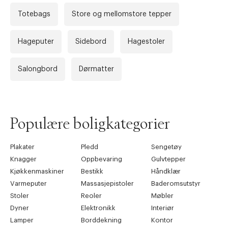
Totebags
Store og mellomstore tepper
Hageputer
Sidebord
Hagestoler
Salongbord
Dørmatter
Forrige
Ne
Populære boligkategorier
Plakater
Pledd
Sengetøy
Knagger
Oppbevaring
Gulvtepper
Kjøkkenmaskiner
Bestikk
Håndklær
Varmeputer
Massasjepistoler
Baderomsutstyr
Stoler
Reoler
Møbler
Dyner
Elektronikk
Interiør
Lamper
Borddekning
Kontor