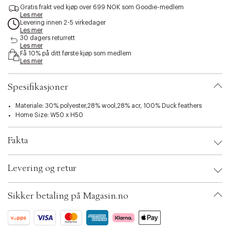
s
Gratis frakt ved kjøp over 699 NOK som Goodie-medlem
Les mer
s
Levering innen 2-5 virkedager
i
Les mer
b
30 dagers returrett
i
Les mer
l
Få 10% på ditt første kjøp som medlem
Les mer
i
t
y
Spesifikasjoner
.
v
Materiale: 30% polyester,28% wool,28% acr, 100% Duck feathers
a
Home Size: W50 x H50
r
i
a
Fakta
t
i
Brand:
Hay
o
Levering og retur
EAN: 5710441423317
n
Ax numbers: 06788520
.
SKU: S14278121
s
Sikker betaling på Magasin.no
ID: BKNA59-0008
e
l
e
c