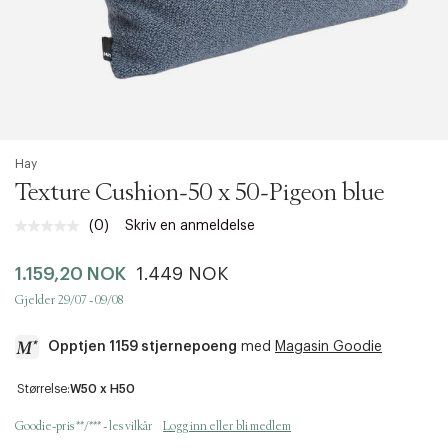
Hay
Texture Cushion-50 x 50-Pigeon blue
(0)
Skriv en anmeldelse
Ingen
vurdering.
Samme
1.159,20 NOK
1.449 NOK
sidelenke.
Gjelder 29/07 - 09/08
Opptjen 1159 stjernepoeng
med
Magasin Goodie
a
Størrelse:
W50 x H50
c
c
Goodie-pris **/*** - les vilkår
Logg inn eller bli medlem
e