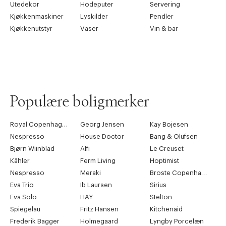
Utedekor
Hodeputer
Servering
Kjøkkenmaskiner
Lyskilder
Pendler
Kjøkkenutstyr
Vaser
Vin & bar
Populære boligmerker
Royal Copenhagen
Georg Jensen
Kay Bojesen
Nespresso
House Doctor
Bang & Olufsen
Bjørn Wiinblad
Alfi
Le Creuset
Kähler
Ferm Living
Hoptimist
Nespresso
Meraki
Broste Copenhagen
Eva Trio
Ib Laursen
Sirius
Eva Solo
HAY
Stelton
Spiegelau
Fritz Hansen
Kitchenaid
Frederik Bagger
Holmegaard
Lyngby Porcelæn