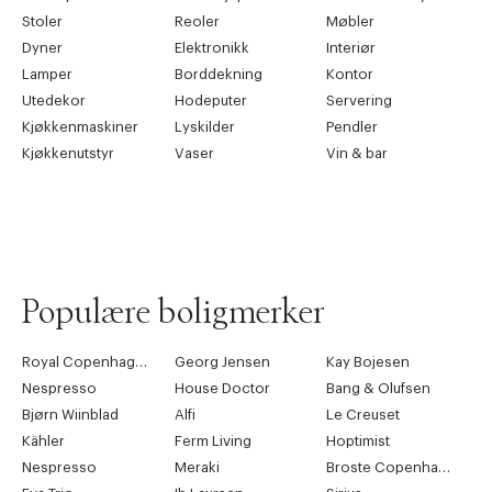
Stoler
Reoler
Møbler
Dyner
Elektronikk
Interiør
Lamper
Borddekning
Kontor
Utedekor
Hodeputer
Servering
Kjøkkenmaskiner
Lyskilder
Pendler
Kjøkkenutstyr
Vaser
Vin & bar
Populære boligmerker
Royal Copenhagen
Georg Jensen
Kay Bojesen
Nespresso
House Doctor
Bang & Olufsen
Bjørn Wiinblad
Alfi
Le Creuset
Kähler
Ferm Living
Hoptimist
Nespresso
Meraki
Broste Copenhagen