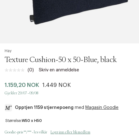
Hay
Texture Cushion-50 x 50-Blue, black
(0)
Skriv en anmeldelse
Ingen
vurdering.
Samme
1.159,20 NOK
1.449 NOK
sidelenke.
Gjelder 29/07 - 09/08
Opptjen 1159 stjernepoeng
med
Magasin Goodie
a
Størrelse:
W50 x H50
c
c
Goodie-pris **/*** - les vilkår
Logg inn eller bli medlem
e