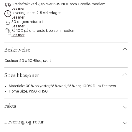
s
Gratis frakt ved kjøp over 699 NOK som Goodie-medlem
Les mer
s
Levering innen 2-5 virkedager
i
Les mer
b
30 dagers returrett
i
Les mer
l
Få 10% på ditt første kjøp som medlem
Les mer
i
t
y
Beskrivelse
.
v
Cushion-50 x 50-Blue, svart
a
r
i
Spesifikasjoner
a
t
Materiale: 30% polyester,28% wool,28% acr, 100% Duck feathers
i
Home Size: W50 x H50
o
n
.
Fakta
s
e
Brand:
Hay
l
Levering og retur
EAN: 5710441428459
e
Ax numbers: 06788527
c