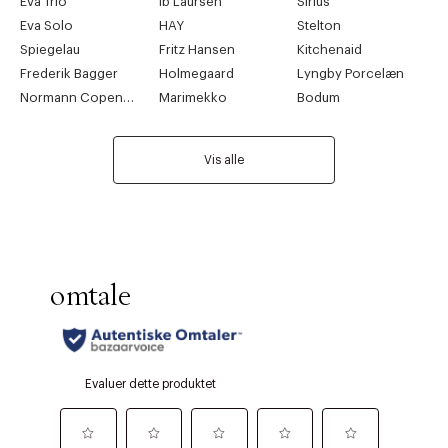
Eva Trio
Ib Laursen
Sirius
Eva Solo
HAY
Stelton
Spiegelau
Fritz Hansen
Kitchenaid
Frederik Bagger
Holmegaard
Lyngby Porcelæn
Normann Copenhagen
Marimekko
Bodum
Vis alle