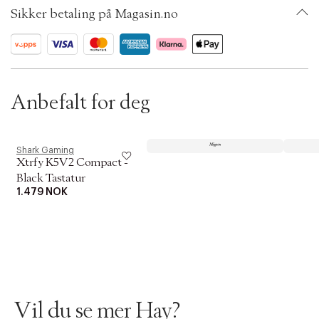
SKU: S14278128
t
Sikker betaling på Magasin.no
ID: BKNA66-0008
i
o
n
Anbefalt for deg
Shark Gaming
Xtrfy K5V2 Compact -
Black Tastatur
1.479 NOK
Vil du se mer Hay?