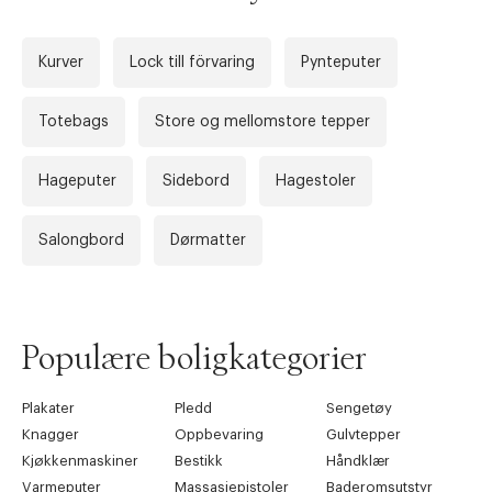
Kurver
Lock till förvaring
Pynteputer
Totebags
Store og mellomstore tepper
Hageputer
Sidebord
Hagestoler
Forrige
Ne
Salongbord
Dørmatter
Populære boligkategorier
Plakater
Pledd
Sengetøy
Knagger
Oppbevaring
Gulvtepper
Kjøkkenmaskiner
Bestikk
Håndklær
Varmeputer
Massasjepistoler
Baderomsutstyr