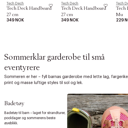
i
Tech Dech
Tech Dech
Tech D
o
Tech Deck Handboard
Tech Deck Handboard
Tech 
n
27 cm
27 cm
Mu
349 NOK
349 NOK
229 
Sommerklar garderobe til små
eventyrere
Sommeren er her – fyll barnas garderobe med lette lag, fargerike
print og masse luftige styles til sol og lek.
Badetøy
Badetøy til barn – laget for strandturer,
pooldager og sommerens beste
øyeblikk.