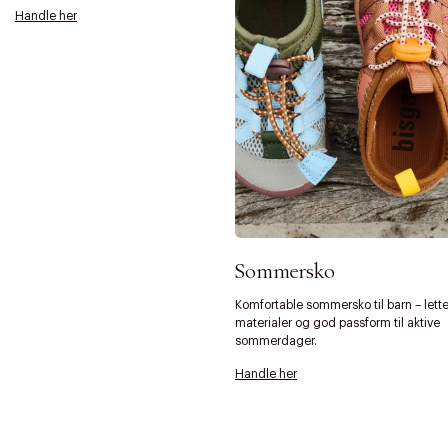
Handle her
Sommersko
Komfortable sommersko til barn – lett
materialer og god passform til aktive
sommerdager.
Forrige
Ne
Handle her