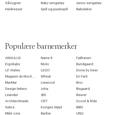
Gåvogner
Baby sengetøy
Junior sengetøy
Heldresser
Spill og puslespill
Babyleker
Populære barnemerker
ANGULUS
Name It
Fjällräven
Ergobaby
Molo
Bundgaard
Lil' Atelier
LEGO
Done by Deer
Magasin du Nord Collection
Wheat
En Fant
MarMar
Liewood
Brio
Design letters
Joha
Bisgaard
Leander
JBS
Beurer
Architectmade
CR7
Scoot & Ride
Sebra
Konges Sløjd
BIBS
Mikk-Line
Barbie
UNO