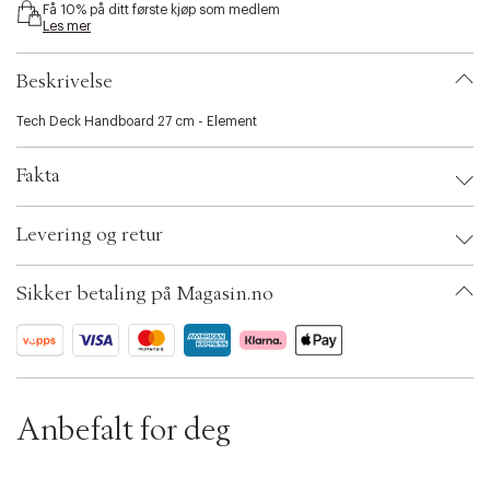
Få 10% på ditt første kjøp som medlem
i
Les mer
b
i
l
Beskrivelse
i
t
Tech Deck Handboard 27 cm - Element
y
.
Fakta
v
a
r
Brand:
Tech Dech
Levering og retur
i
EAN: 681147089921
a
Ax numbers: 06781840
t
SKU: S14252562
Sikker betaling på Magasin.no
i
ID: BKJH24-0008
o
n
.
s
e
l
Anbefalt for deg
e
c
t