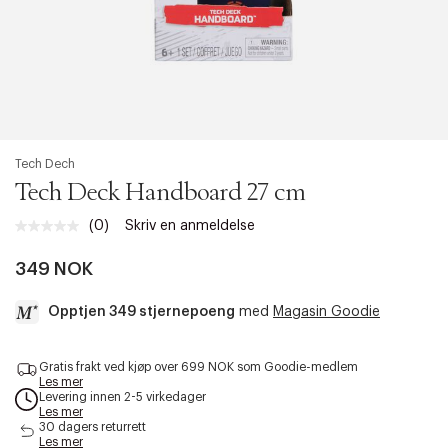
Tech Dech
Tech Deck Handboard 27 cm
(0)
Skriv en anmeldelse
Ingen
vurdering.
Samme
349 NOK
sidelenke.
Opptjen 349 stjernepoeng
med
Magasin Goodie
a
Gratis frakt ved kjøp over 699 NOK som Goodie-medlem
c
Les mer
c
Levering innen 2-5 virkedager
e
Les mer
s
30 dagers returrett
Les mer
s