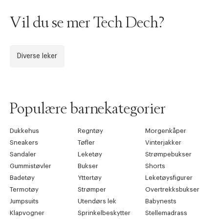
Vil du se mer Tech Dech?
Diverse leker
Populære barnekategorier
Dukkehus
Regntøy
Morgenkåper
Sneakers
Tøfler
Vinterjakker
Sandaler
Leketøy
Strømpebukser
Gummistøvler
Bukser
Shorts
Badetøy
Yttertøy
Leketøysfigurer
Termotøy
Strømper
Overtrekksbukser
Jumpsuits
Utendørs lek
Babynests
Klapvogner
Sprinkelbeskytter
Stellemadrass