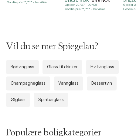
519,20 NOK
649 NOK
519,2
Goodie-pris **/*** - les vilkår
Gjelder 29/07 - 09/08
Gjelder 
Goodie-pris **/*** - les vilkår
Goodie-pr
Vil du se mer Spiegelau?
Rødvinglass
Glass til drinker
Hvitvinglass
Forrige
Ne
Champagneglass
Vannglass
Dessertvin
Ølglass
Spiritusglass
Populære boligkategorier