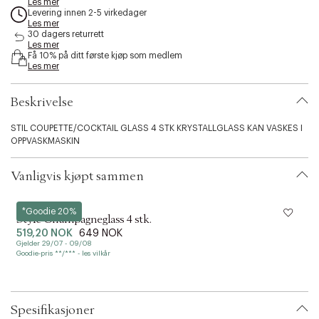
Les mer
s
Levering innen 2-5 virkedager
s
Les mer
30 dagers returrett
i
Les mer
b
Få 10% på ditt første kjøp som medlem
i
Les mer
l
i
t
Beskrivelse
y
.
STIL COUPETTE/COCKTAIL GLASS 4 STK KRYSTALLGLASS KAN VASKES I
v
OPPVASKMASKIN
a
r
Vanligvis kjøpt sammen
i
a
t
Spiegelau
S
*Goodie 20%
i
Style Champagneglass 4 stk.
o
519,20 NOK
649 NOK
n
Gjelder 29/07 - 09/08
G
.
Goodie-pris **/*** - les vilkår
G
s
e
l
e
Spesifikasjoner
c