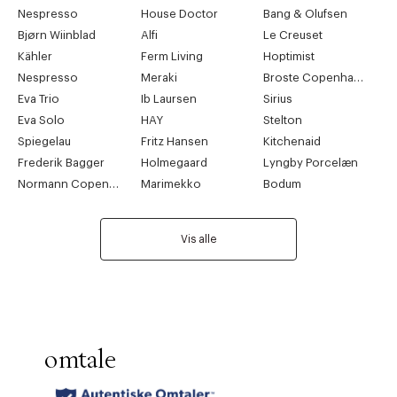
Nespresso
House Doctor
Bang & Olufsen
Bjørn Wiinblad
Alfi
Le Creuset
Kähler
Ferm Living
Hoptimist
Nespresso
Meraki
Broste Copenhagen
Eva Trio
Ib Laursen
Sirius
Eva Solo
HAY
Stelton
Spiegelau
Fritz Hansen
Kitchenaid
Frederik Bagger
Holmegaard
Lyngby Porcelæn
Normann Copenhagen
Marimekko
Bodum
Vis alle