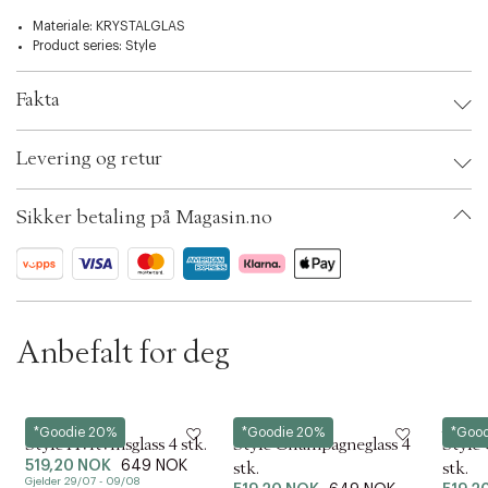
t
Materiale: KRYSTALGLAS
i
Product series:
Style
o
n
Fakta
Brand:
Spiegelau
Levering og retur
EAN: 4003322298403
Ax numbers: 06792369
SKU: S14291211
Sikker betaling på Magasin.no
ID: BKOR37-0008
Anbefalt for deg
Spiegelau
Spiegelau
Spiege
*Goodie 20%
*Goodie 20%
*Goo
Style Hvitvinsglass 4 stk.
Style Champagneglass 4
Style
519,20 NOK
649 NOK
stk.
stk.
Gjelder 29/07 - 09/08