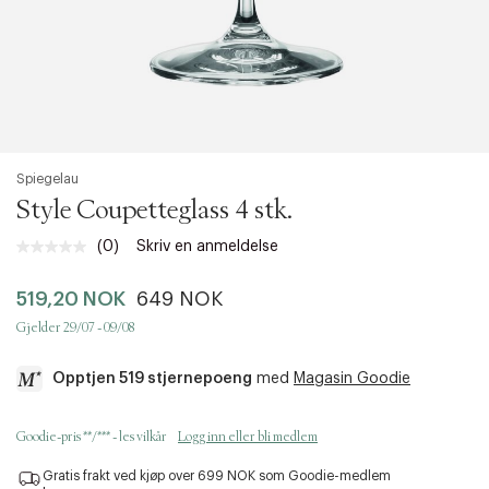
Spiegelau
Style Coupetteglass 4 stk.
(0)
Skriv en anmeldelse
Ingen
vurdering.
Samme
519,20 NOK
649 NOK
sidelenke.
Gjelder 29/07 - 09/08
Opptjen 519 stjernepoeng
med
Magasin Goodie
a
Goodie-pris **/*** - les vilkår
Logg inn eller bli medlem
c
c
Gratis frakt ved kjøp over 699 NOK som Goodie-medlem
e