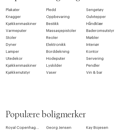
Plakater
Pledd
Sengetøy
Knagger
Oppbevaring
Gulvtepper
Kjøkkenmaskiner
Bestikk
Håndklær
Varmeputer
Massasjepistoler
Baderomsutstyr
Stoler
Reoler
Møbler
Dyner
Elektronikk
Interiør
Lamper
Borddekning
Kontor
Utedekor
Hodeputer
Servering
Kjøkkenmaskiner
Lyskilder
Pendler
Kjøkkenutstyr
Vaser
Vin & bar
Populære boligmerker
Royal Copenhagen
Georg Jensen
Kay Bojesen