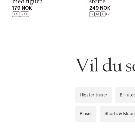
med figurn
støtte
179 NOK
249 NOK
XS
2XL
S
M
L
+2
DESSVERRE K
LA OSS VISE
Gratis f
Vil du 
TILFØY NYTT
Øv vi kan desvæ
Levering
Forrige
videoen.
30 dager
Hipster truser
BH ute
Få 10% p
Bluser
Shorts & Bloo