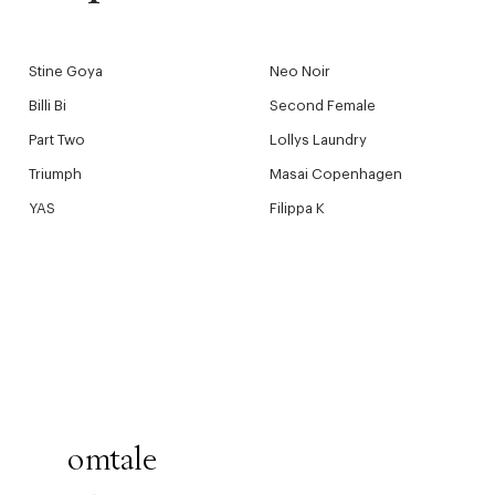
Stine Goya
Neo Noir
Billi Bi
Second Female
Part Two
Lollys Laundry
Triumph
Masai Copenhagen
YAS
Filippa K