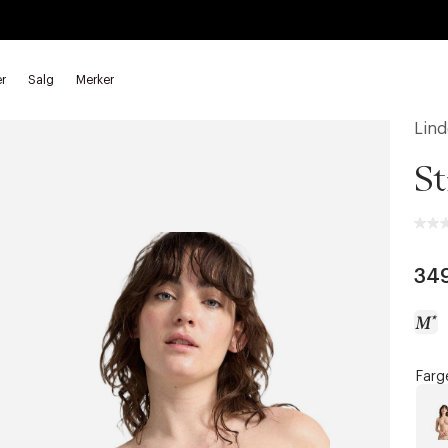
r
Salg
Merker
Lind
St
34
Farg
a
c
c