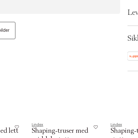
Bran
EAN:
Lev
Color
Ax n
SKU:
bilder
ID: 
Sik
Lindex
Lindex
ed lett
Shaping-truser med
Shaping-t