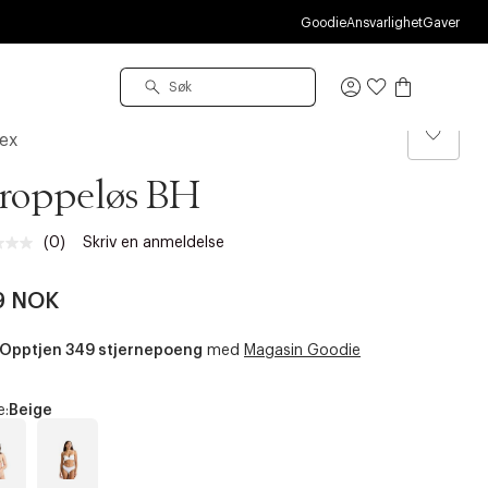
Goodie
Ansvarlighet
Gaver
Logg
inn
ex
roppeløs BH
(0)
Skriv en anmeldelse
Ingen
vurdering.
Samme
9 NOK
sidelenke.
Opptjen 349 stjernepoeng
med
Magasin Goodie
e:
Beige