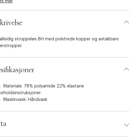
es mer
krivelse
 allsidig stroppeløs BH med polstrede kopper og avtakbare
erstropper.
sifikasjoner
Materiale: 78% polyamide 22% elastane
keholdsinstruksjoner:
Maskinvask: Håndvask
ta