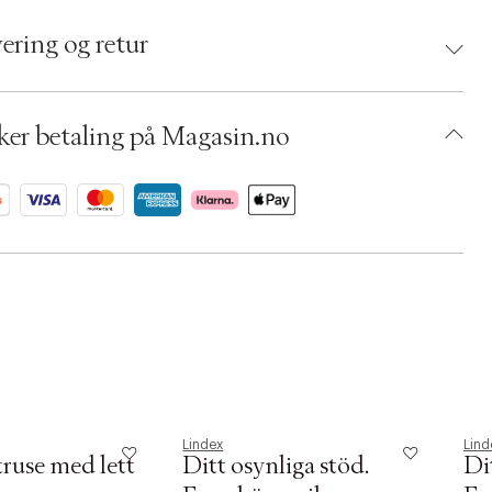
d:
Lindex
 7314781607246
ering og retur
: Beige
umbers: 06792239, 06826613, 06820612
 S14290689
BKOP74-0050
ker betaling på Magasin.no
Lindex
Lind
ruse med lett
Ditt osynliga stöd.
Di