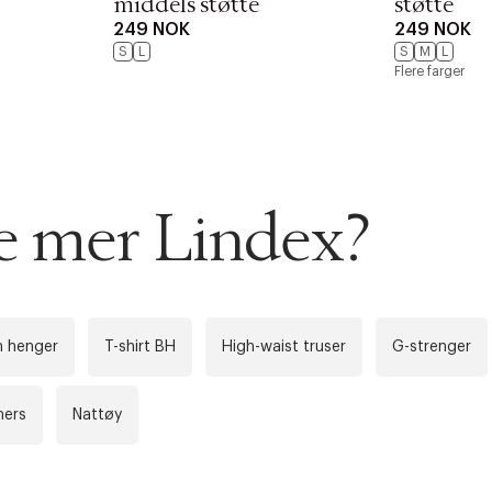
middels støtte
støtte
249 NOK
249 NOK
S
L
S
M
L
Flere farger
AN IKKE PRODUKTET BLI FUNNET
 VIDEOEN
rakt over 699 NOK for Goodie-medlemmer
se mer Lindex?
 ØNSKE
rre ikke vise dig denne video. Tillad statistiske cookies fo
 innen 2-5 virkedager.
s returrett
Riktige informasjonskapsler
n henger
T-shirt BH
High-waist truser
G-strenger
Lukk
å ditt første kjøp som medlem
mers
Nattøy