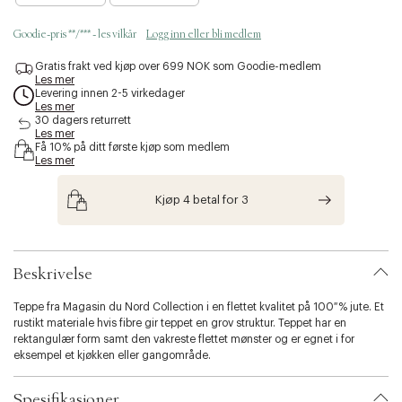
s
s
Goodie-pris **/*** - les vilkår
Logg inn eller bli medlem
i
b
Gratis frakt ved kjøp over 699 NOK som Goodie-medlem
i
Les mer
l
Levering innen 2-5 virkedager
Les mer
i
30 dagers returrett
t
Les mer
y
Få 10% på ditt første kjøp som medlem
.
Les mer
v
a
Kjøp 4 betal for 3
r
i
a
t
i
Beskrivelse
o
n
Teppe fra Magasin du Nord Collection i en flettet kvalitet på 100 % jute. Et
.
rustikt materiale hvis fibre gir teppet en grov struktur. Teppet har en
s
rektangulær form samt den vakreste flettet mønster og er egnet i for
e
eksempel et kjøkken eller gangområde.
l
e
Spesifikasjoner
c