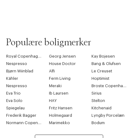
Populære boligmerker
Royal Copenhagen
Georg Jensen
Kay Bojesen
Nespresso
House Doctor
Bang & Olufsen
Bjørn Wiinblad
Alfi
Le Creuset
Kähler
Ferm Living
Hoptimist
Nespresso
Meraki
Broste Copenhagen
Eva Trio
Ib Laursen
Sirius
Eva Solo
HAY
Stelton
Spiegelau
Fritz Hansen
Kitchenaid
Frederik Bagger
Holmegaard
Lyngby Porcelæn
Normann Copenhagen
Marimekko
Bodum