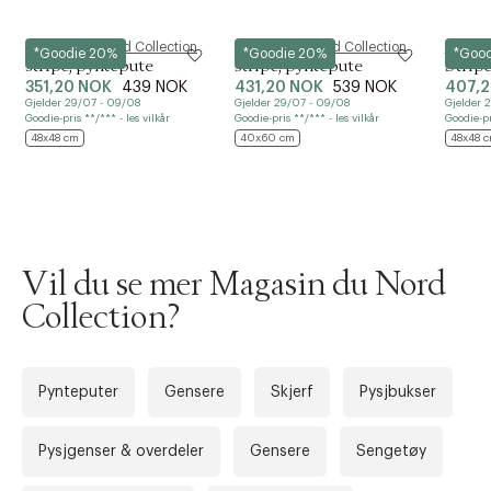
Magasin du Nord Collection
Magasin du Nord Collection
Magasin
*Goodie 20%
*Goodie 20%
*Goo
stripe, pyntepute
stripe, pyntepute
Strip
351,20 NOK
439 NOK
431,20 NOK
539 NOK
407,
Gjelder 29/07 - 09/08
Gjelder 29/07 - 09/08
Gjelder 
Goodie-pris **/*** - les vilkår
Goodie-pris **/*** - les vilkår
Goodie-pr
48x48 cm
40x60 cm
48x48 
Vil du se mer Magasin du Nord
Collection?
Forrige
Ne
Pynteputer
Gensere
Skjerf
Pysjbukser
Pysjgenser & overdeler
Gensere
Sengetøy