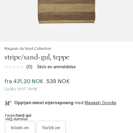
Magasin du Nord Collection
stripe/sand-gul, teppe
(0)
Skriv en anmeldelse
Ingen
vurdering.
Samme
fra
431,20 NOK
539 NOK
sidelenke.
Gjelder 29/07 - 09/08
Opptjen minst stjernepoeng
med
Magasin Goodie
a
Farge:
Sand-gul
Velg størrelse
c
c
60x96 cm
70x136 cm
e