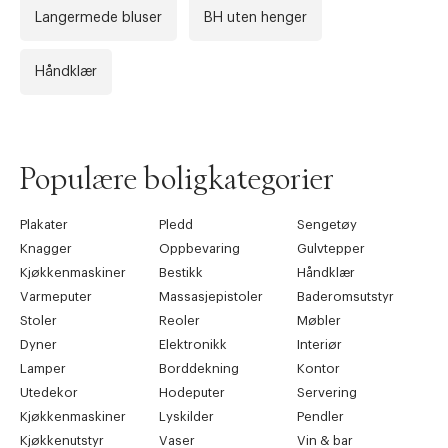
Langermede bluser
BH uten henger
Håndklær
Populære boligkategorier
Plakater
Pledd
Sengetøy
Knagger
Oppbevaring
Gulvtepper
Kjøkkenmaskiner
Bestikk
Håndklær
Varmeputer
Massasjepistoler
Baderomsutstyr
Stoler
Reoler
Møbler
Dyner
Elektronikk
Interiør
Lamper
Borddekning
Kontor
Utedekor
Hodeputer
Servering
Kjøkkenmaskiner
Lyskilder
Pendler
Kjøkkenutstyr
Vaser
Vin & bar