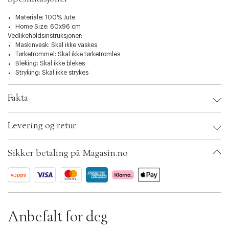
t
i
Materiale: 100% Jute
o
Home Size: 60x96 cm
n
Vedlikeholdsinstruksjoner:
Maskinvask: Skal ikke vaskes
Tørketrommel: Skal ikke tørketromles
Bleking: Skal ikke blekes
Stryking: Skal ikke strykes
Fakta
Brand:
Magasin du Nord Collection
Levering og retur
EAN: 5704342039029
Color: Sand-gul
Ax numbers: 06768303, 06768302
Sikker betaling på Magasin.no
SKU: S14185288
ID: BKQX31-5KNN
Anbefalt for deg