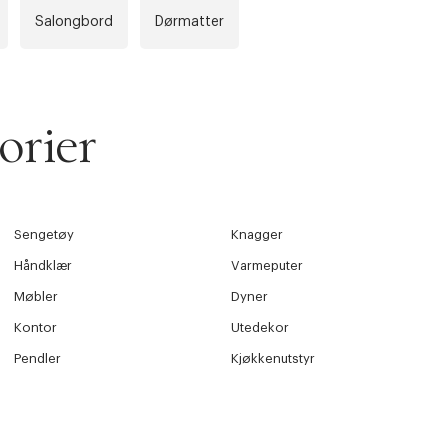
Salongbord
Dørmatter
 ØNSKE
rre ikke vise dig denne video. Tillad statistiske cookies fo
 innen 2-5 virkedager.
s returrett
orier
Riktige informasjonskapsler
Lukk
å ditt første kjøp som medlem
Sengetøy
Knagger
Håndklær
Varmeputer
Møbler
Dyner
Kontor
Utedekor
Pendler
Kjøkkenutstyr