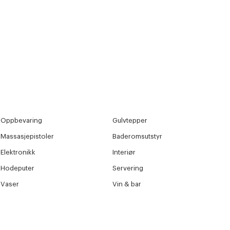
r at kunne se
Neste
Oppbevaring
Gulvtepper
Massasjepistoler
Baderomsutstyr
Elektronikk
Interiør
Hodeputer
Servering
Vaser
Vin & bar