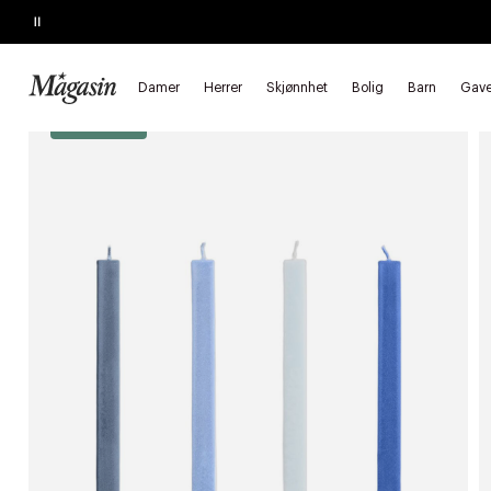
Pause
KJEMPETILBUD
Opptil 40% på SAGE, Georg Jensen, SMEG m.fl.
Forside
Bolig
Interiør
Lys & lysestaker
Stearinlys
Kro
Damer
Herrer
Skjønnhet
Bolig
Barn
Gave
*Goodie 20%