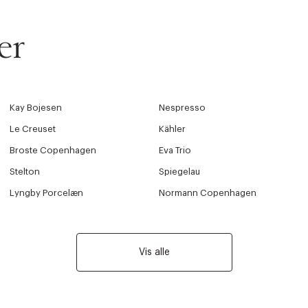
er
Kay Bojesen
Nespresso
Le Creuset
Kähler
Broste Copenhagen
Eva Trio
Stelton
Spiegelau
Lyngby Porcelæn
Normann Copenhagen
Vis alle