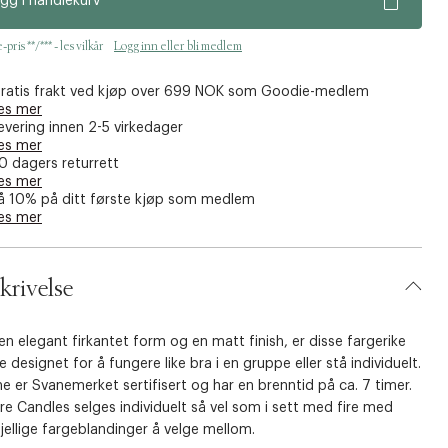
gg i handlekurv
pris **/*** - les vilkår
Logg inn eller bli medlem
ratis frakt ved kjøp over 699 NOK som Goodie-medlem
es mer
evering innen 2-5 virkedager
es mer
0 dagers returrett
es mer
å 10% på ditt første kjøp som medlem
es mer
krivelse
n elegant firkantet form og en matt finish, er disse fargerike
e designet for å fungere like bra i en gruppe eller stå individuelt.
e er Svanemerket sertifisert og har en brenntid på ca. 7 timer.
e Candles selges individuelt så vel som i sett med fire med
jellige fargeblandinger å velge mellom.