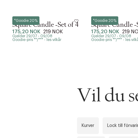
Hay
Hay
*Goodie 20%
*Goodie 20%
Square Candle -Set of 4
Square Candle -S
175,20 NOK
219 NOK
175,20 NOK
219 N
Gjelder 29/07 - 09/08
Gjelder 29/07 - 09/08
Goodie-pris **/*** - les vilkår
Goodie-pris **/*** - les vilk
Vil du 
DESSVERRE K
Kurver
Lock till förvar
LA OSS VISE
Gratis f