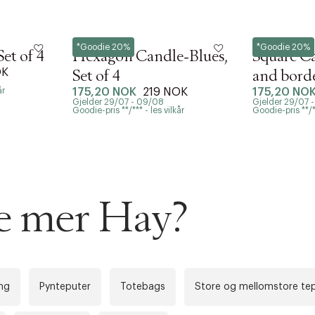
Hay
Hay
*Goodie 20%
*Goodie 20%
et of 4
Hexagon Candle-Blues,
Square C
OK
Set of 4
and borde
år
175,20 NOK
219 NOK
175,20 NO
Gjelder 29/07 - 09/08
Gjelder 29/07 
Goodie-pris **/*** - les vilkår
Goodie-pris **/**
se mer Hay?
AN IKKE PRODUKTET BLI FUNNET
ing
Pynteputer
Totebags
Store og mellomstore te
 VIDEOEN
rakt over 699 NOK for Goodie-medlemmer