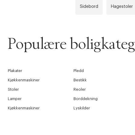
Sidebord
Hagestoler
TILFØY NYTT
Øv vi kan desvæ
Levering
Forrige
videoen.
30 dager
Populære boligkateg
Få 10% p
Plakater
Pledd
Kjøkkenmaskiner
Bestikk
Stoler
Reoler
Lamper
Borddekning
Kjøkkenmaskiner
Lyskilder