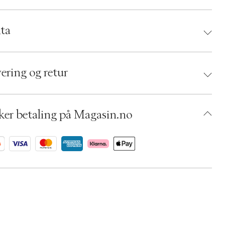
ta
d:
Hay
 5710441448389
ering og retur
umbers: 06788577
 S14278178
BKNB16-0008
ker betaling på Magasin.no