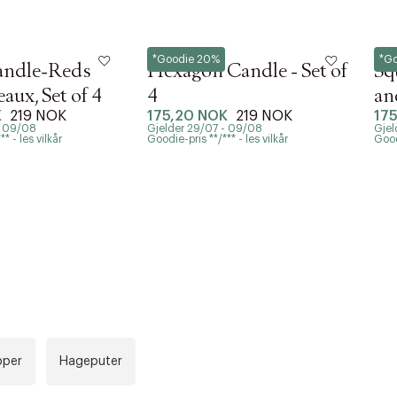
Hay
Hay
*Goodie 20%
*G
andle-Reds
Hexagon Candle - Set of
Sq
aux, Set of 4
4
an
K
219 NOK
175,20 NOK
219 NOK
17
- 09/08
Gjelder 29/07 - 09/08
Gjel
* - les vilkår
Goodie-pris **/*** - les vilkår
Goodi
pper
Hageputer