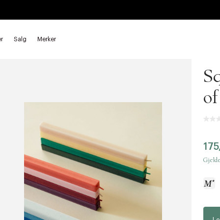
nelys
r
Salg
Merker
Hay
Sq
of
175
Gjelde
a