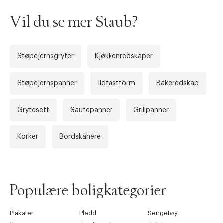
Vil du se mer Staub?
Støpejernsgryter
Kjøkkenredskaper
Støpejernspanner
Ildfastform
Bakeredskap
Grytesett
Sautepanner
Grillpanner
Korker
Bordskånere
Populære boligkategorier
Plakater
Pledd
Sengetøy