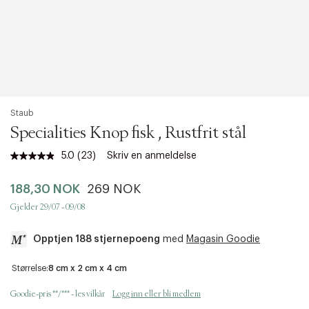
Staub
Specialities Knop fisk , Rustfrit stål
5.0
(23)
Skriv en anmeldelse
Les
23
omtaler.
188,30 NOK
269 NOK
Samme
sidelenke.
Gjelder 29/07 - 09/08
Opptjen 188 stjernepoeng
med
Magasin Goodie
a
Størrelse:
8 cm x 2 cm x 4 cm
c
c
Goodie-pris **/*** - les vilkår
Logg inn eller bli medlem
e