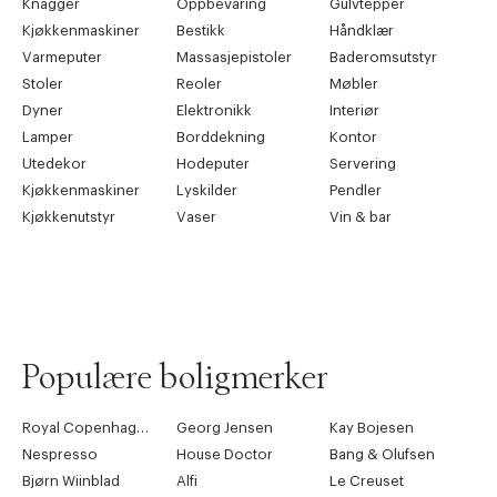
Knagger
Oppbevaring
Gulvtepper
Kjøkkenmaskiner
Bestikk
Håndklær
Varmeputer
Massasjepistoler
Baderomsutstyr
Stoler
Reoler
Møbler
Dyner
Elektronikk
Interiør
Lamper
Borddekning
Kontor
Utedekor
Hodeputer
Servering
Kjøkkenmaskiner
Lyskilder
Pendler
Kjøkkenutstyr
Vaser
Vin & bar
Populære boligmerker
Royal Copenhagen
Georg Jensen
Kay Bojesen
Nespresso
House Doctor
Bang & Olufsen
Bjørn Wiinblad
Alfi
Le Creuset