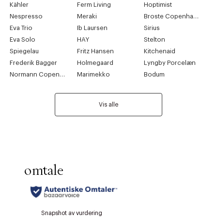
Kähler
Ferm Living
Hoptimist
Nespresso
Meraki
Broste Copenhagen
Eva Trio
Ib Laursen
Sirius
Eva Solo
HAY
Stelton
Spiegelau
Fritz Hansen
Kitchenaid
Frederik Bagger
Holmegaard
Lyngby Porcelæn
Normann Copenhagen
Marimekko
Bodum
Vis alle