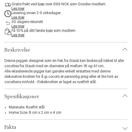
s
Gratis frakt ved kjøp over 699 NOK som Goodie-medlem
Les mer
s
Levering innen 2-5 virkedager
i
Les mer
b
30 dagers returrett
i
Les mer
l
Få 10% på ditt første kjøp som medlem
Les mer
i
t
y
Beskrivelse
.
v
Denne piggen designet som en fisk fra Staub kan brukes på lokket til alle
a
cocottes fra Staub med en diameter på mellom 18 og 41 cm.
r
Alle eksisterende pigger kan ganske enkelt erstattes med denne
i
dekorative knotten for å gi cocots et personlig preg eller et lite hint av
a
cocottens innhold. -Fiskeknotten er laget av rustfritt stål.
t
i
o
Spesifikasjoner
n
.
Materiale: Rustfrit stål
s
Home Size: 8 cm x 2 cm x 4 cm
e
l
e
Fakta
c