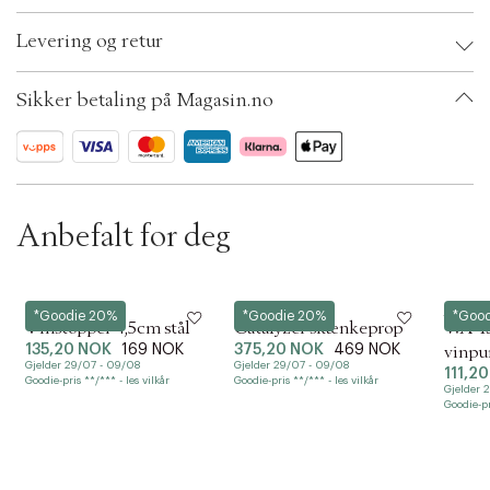
t
Brand:
Staub
i
Levering og retur
EAN: 3272341901057
o
Ax numbers: 06802414
n
SKU: S14318543
Sikker betaling på Magasin.no
ID: BKSU12-0008
Anbefalt for deg
CILIO
Eva Solo
Le Creu
*Goodie 20%
*Goodie 20%
*Goo
Vinstopper 4,5cm stål
Catalyzer skænkeprop
WA-13
135,20 NOK
169 NOK
375,20 NOK
469 NOK
vinp
Gjelder 29/07 - 09/08
Gjelder 29/07 - 09/08
111,2
Goodie-pris **/*** - les vilkår
Goodie-pris **/*** - les vilkår
Gjelder 
Goodie-pr