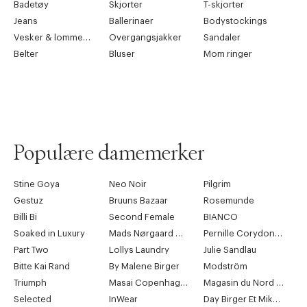
Badetøy
Skjorter
T-skjorter
Jeans
Ballerinaer
Bodystockings
Vesker & lommebøker
Overgangsjakker
Sandaler
Belter
Bluser
Mom ringer
Populære damemerker
Stine Goya
Neo Noir
Pilgrim
Gestuz
Bruuns Bazaar
Rosemunde
Billi Bi
Second Female
BIANCO
Soaked in Luxury
Mads Nørgaard Copenhagen
Pernille Corydon Jewellery
Part Two
Lollys Laundry
Julie Sandlau
Bitte Kai Rand
By Malene Birger
Modström
Triumph
Masai Copenhagen
Magasin du Nord Collection
Selected
InWear
Day Birger Et Mikkelsen