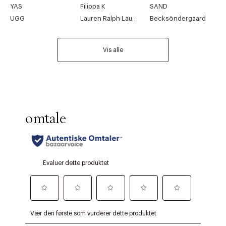
YAS
Filippa K
SAND
UGG
Lauren Ralph Lauren
Becksöndergaard
Vis alle