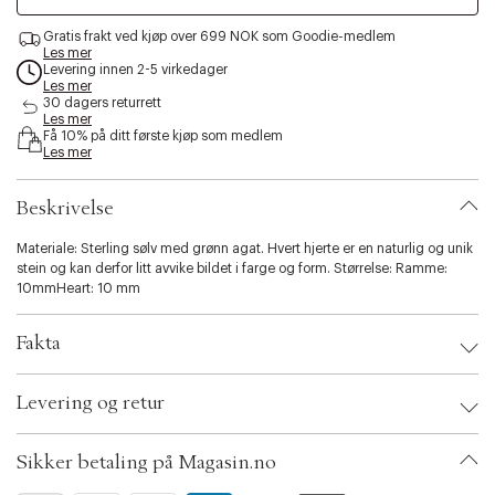
s
i
Gratis frakt ved kjøp over 699 NOK som Goodie-medlem
Les mer
b
Levering innen 2-5 virkedager
i
Les mer
l
30 dagers returrett
i
Les mer
t
Få 10% på ditt første kjøp som medlem
Les mer
y
.
v
Beskrivelse
a
r
Materiale: Sterling sølv med grønn agat. Hvert hjerte er en naturlig og unik
i
stein og kan derfor litt avvike bildet i farge og form. Størrelse: Ramme:
a
10mmHeart: 10 mm
t
i
o
Fakta
n
.
Brand:
ByBiehl
s
Levering og retur
EAN: 5712187106547
e
Size: One size
l
Color: Rhodinated silve
e
Sikker betaling på Magasin.no
Ax numbers: 06625297
c
Color description: Sølv