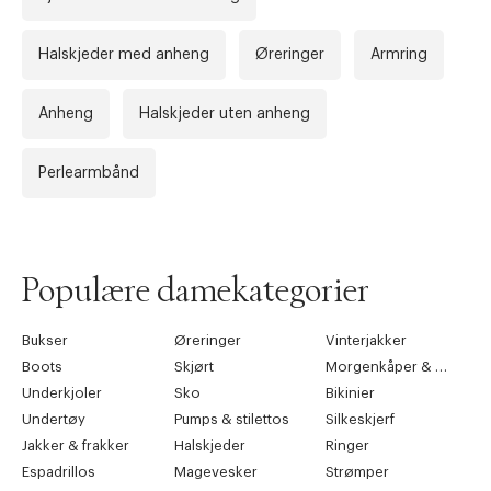
Halskjeder med anheng
Øreringer
Armring
Anheng
Halskjeder uten anheng
Perlearmbånd
Forrige
Ne
Populære damekategorier
Bukser
Øreringer
Vinterjakker
Boots
Skjørt
Morgenkåper & kimonoer
Underkjoler
Sko
Bikinier
Undertøy
Pumps & stilettos
Silkeskjerf
Jakker & frakker
Halskjeder
Ringer
Espadrillos
Magevesker
Strømper