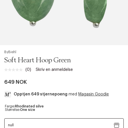
ByBiehl
Soft Heart Hoop Green
(0)
Skriv en anmeldelse
Ingen
vurdering.
Samme
649 NOK
sidelenke.
Opptjen 649 stjernepoeng
med
Magasin Goodie
a
Farge:
Rhodinated silve
Størrelse:
One size
c
c
e
null
s