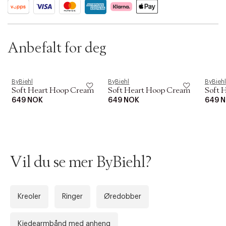
t
SKU: S13687379
i
ID: BGWJ15-1RLT
o
n
Anbefalt for deg
ByBiehl
ByBiehl
ByBiehl
Soft Heart Hoop Cream
Soft Heart Hoop Cream
Soft 
649 NOK
649 NOK
649 
Vil du se mer ByBiehl?
Kreoler
Ringer
Øredobber
Kjedearmbånd med anheng