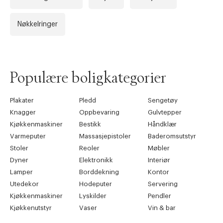
Nøkkelringer
Forrige
Ne
Populære boligkategorier
Plakater
Pledd
Sengetøy
Knagger
Oppbevaring
Gulvtepper
Kjøkkenmaskiner
Bestikk
Håndklær
Varmeputer
Massasjepistoler
Baderomsutstyr
Stoler
Reoler
Møbler
Dyner
Elektronikk
Interiør
Lamper
Borddekning
Kontor
Utedekor
Hodeputer
Servering
Kjøkkenmaskiner
Lyskilder
Pendler
Kjøkkenutstyr
Vaser
Vin & bar