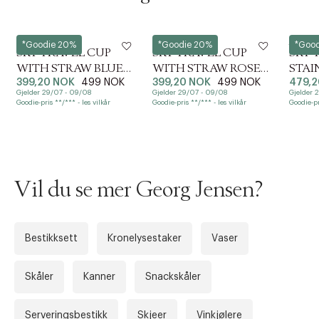
e
l
e
Georg Jensen
Georg Jensen
Georg 
c
*Goodie 20%
*Goodie 20%
*Goo
SKY TRAVEL CUP
SKY TRAVEL CUP
SKY 
t
WITH STRAW BLUE
WITH STRAW ROSE
STAI
i
o
399,20 NOK
499 NOK
399,20 NOK
499 NOK
479,2
STAINLESS STEEL
STAINLESS STEEL
MIR
n
Gjelder 29/07 - 09/08
Gjelder 29/07 - 09/08
Gjelder 
AND PLASTIC
AND PLASTIC
PLAS
Goodie-pris **/*** - les vilkår
Goodie-pris **/*** - les vilkår
Goodie-pr
Vil du se mer Georg Jensen?
Bestikksett
Kronelysestaker
Vaser
Skåler
Kanner
Snackskåler
Serveringsbestikk
Skjeer
Vinkjølere