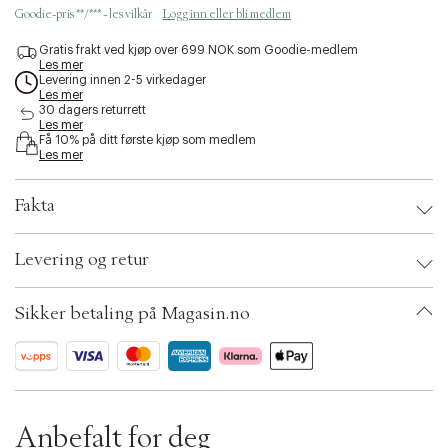
a
Goodie-pris **/*** - les vilkår
Logg inn eller bli medlem
c
c
Gratis frakt ved kjøp over 699 NOK som Goodie-medlem
e
Les mer
s
Levering innen 2-5 virkedager
s
Les mer
30 dagers returrett
i
Les mer
b
Få 10% på ditt første kjøp som medlem
i
Les mer
l
i
t
Fakta
y
.
Brand:
Georg Jensen
v
Levering og retur
EAN: 5713275256670
a
Ax numbers: 06799661
r
SKU: S14314784
i
Sikker betaling på Magasin.no
ID: BKRR35-0008
a
t
i
o
n
.
Anbefalt for deg
s