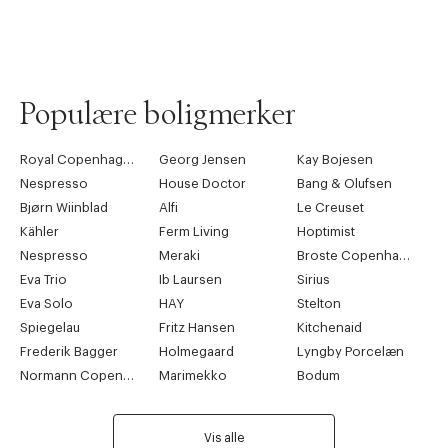
Populære boligmerker
Royal Copenhagen
Georg Jensen
Kay Bojesen
Nespresso
House Doctor
Bang & Olufsen
Bjørn Wiinblad
Alfi
Le Creuset
Kähler
Ferm Living
Hoptimist
Nespresso
Meraki
Broste Copenhagen
Eva Trio
Ib Laursen
Sirius
Eva Solo
HAY
Stelton
Spiegelau
Fritz Hansen
Kitchenaid
Frederik Bagger
Holmegaard
Lyngby Porcelæn
Normann Copenhagen
Marimekko
Bodum
Vis alle