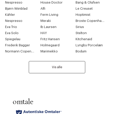
Nespresso
House Doctor
Bang & Olufsen
Bjørn Wiinblad
Alfi
Le Creuset
Kähler
Ferm Living
Hoptimist
Nespresso
Meraki
Broste Copenhagen
Eva Trio
Ib Laursen
Sirius
Eva Solo
HAY
Stelton
Spiegelau
Fritz Hansen
Kitchenaid
Frederik Bagger
Holmegaard
Lyngby Porcelæn
Normann Copenhagen
Marimekko
Bodum
Vis alle