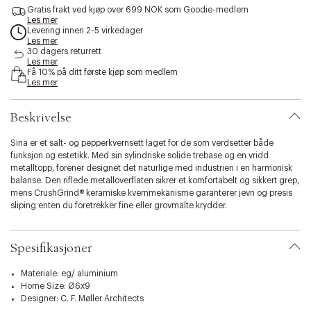
s
Gratis frakt ved kjøp over 699 NOK som Goodie-medlem
Les mer
s
Levering innen 2-5 virkedager
i
Les mer
b
30 dagers returrett
i
Les mer
l
Få 10% på ditt første kjøp som medlem
Les mer
i
t
y
Beskrivelse
.
v
Sina er et salt- og pepperkvernsett laget for de som verdsetter både
a
funksjon og estetikk. Med sin sylindriske solide trebase og en vridd
r
metalltopp, forener designet det naturlige med industrien i en harmonisk
i
balanse. Den riflede metalloverflaten sikrer et komfortabelt og sikkert grep,
a
mens CrushGrind® keramiske kvernmekanisme garanterer jevn og presis
t
sliping enten du foretrekker fine eller grovmalte krydder.
i
o
Sina er ikke bare et verktøy for matlaging, men også et vakkert element på
n
spisebordet. De to kvernene kommer med et elegant brett som ikke bare
Spesifikasjoner
.
presenterer settet på den fineste måten, men også bidrar til å holde bordet
s
fritt for krydderrester. Diskrete markeringer på hver kvern indikerer hvilken
e
Materiale: eg/ aluminium
som er for salt og hvilken som er for pepper.
l
Home Size: Ø6x9
e
Designer:
C. F. Møller Architects
Sina er tilgjengelig i to stilige materialkombinasjoner: mørk aske med
c