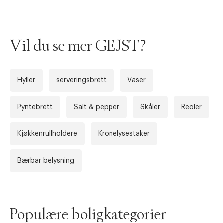
Vil du se mer GEJST?
Hyller
serveringsbrett
Vaser
Pyntebrett
Salt & pepper
Skåler
Reoler
Forrige
Ne
Kjøkkenrullholdere
Kronelysestaker
Bærbar belysning
Populære boligkategorier