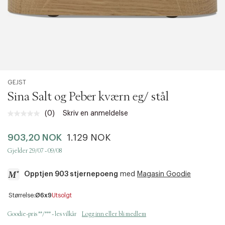
GEJST
Sina Salt og Peber kværn eg/ stål
(0)
Skriv en anmeldelse
Ingen
vurdering.
Samme
903,20 NOK
1.129 NOK
sidelenke.
Gjelder 29/07 - 09/08
Opptjen 903 stjernepoeng
med
Magasin Goodie
a
Størrelse:
Ø6x9
Utsolgt
c
c
Goodie-pris **/*** - les vilkår
Logg inn eller bli medlem
e