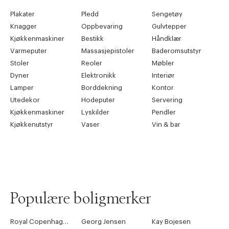
Plakater
Pledd
Sengetøy
Knagger
Oppbevaring
Gulvtepper
Kjøkkenmaskiner
Bestikk
Håndklær
Varmeputer
Massasjepistoler
Baderomsutstyr
Stoler
Reoler
Møbler
Dyner
Elektronikk
Interiør
Lamper
Borddekning
Kontor
Utedekor
Hodeputer
Servering
Kjøkkenmaskiner
Lyskilder
Pendler
Kjøkkenutstyr
Vaser
Vin & bar
Populære boligmerker
Royal Copenhagen
Georg Jensen
Kay Bojesen