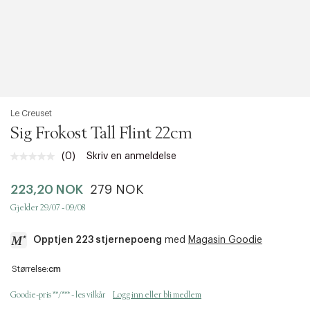
Le Creuset
Sig Frokost Tall Flint 22cm
(0)
Skriv en anmeldelse
Ingen
vurdering.
Samme
223,20 NOK
279 NOK
sidelenke.
Gjelder 29/07 - 09/08
Opptjen 223 stjernepoeng
med
Magasin Goodie
a
Størrelse:
cm
c
c
Goodie-pris **/*** - les vilkår
Logg inn eller bli medlem
e