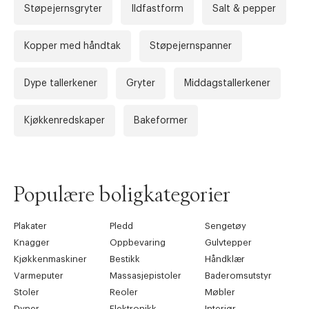
Støpejernsgryter
Ildfastform
Salt & pepper
Kopper med håndtak
Støpejernspanner
Dype tallerkener
Gryter
Middagstallerkener
Kjøkkenredskaper
Bakeformer
Forrige
Ne
Populære boligkategorier
Plakater
Pledd
Sengetøy
Knagger
Oppbevaring
Gulvtepper
Kjøkkenmaskiner
Bestikk
Håndklær
Varmeputer
Massasjepistoler
Baderomsutstyr
Stoler
Reoler
Møbler
Dyner
Elektronikk
Interiør