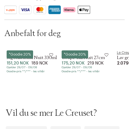
t
i
o
n
Anbefalt for deg
Le Creuset
Le Creuset
Le Creu
*Goodie 20%
*Goodie 20%
Sig Snackskål Nuit 330ml
Coupe Tall Nuit 27cm
Lav gr
151,20 NOK
189 NOK
175,20 NOK
219 NOK
2.079
Gjelder 29/07 - 09/08
Gjelder 29/07 - 09/08
Goodie-pris **/*** - les vilkår
Goodie-pris **/*** - les vilkår
Vil du se mer Le Creuset?