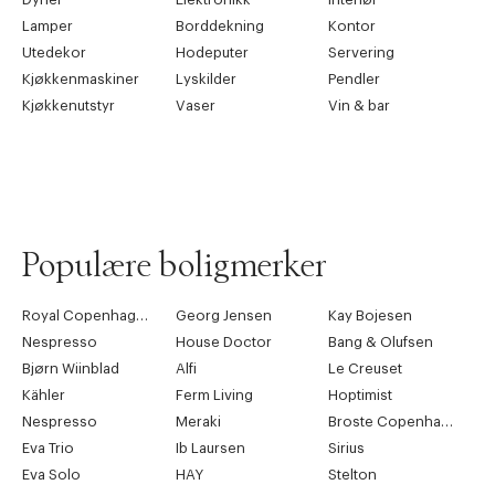
Lamper
Borddekning
Kontor
Utedekor
Hodeputer
Servering
Kjøkkenmaskiner
Lyskilder
Pendler
Kjøkkenutstyr
Vaser
Vin & bar
Populære boligmerker
Royal Copenhagen
Georg Jensen
Kay Bojesen
Nespresso
House Doctor
Bang & Olufsen
Bjørn Wiinblad
Alfi
Le Creuset
Kähler
Ferm Living
Hoptimist
Nespresso
Meraki
Broste Copenhagen
Eva Trio
Ib Laursen
Sirius
Eva Solo
HAY
Stelton