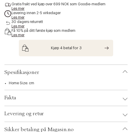
s
Gratis frakt ved kjøp over 699 NOK som Goodie-medlem
Les mer
s
Levering innen 2-5 virkedager
i
Les mer
b
30 dagers returrett
i
Les mer
l
Få 10% på ditt første kjøp som medlem
Les mer
i
t
y
Kjøp 4 betal for 3
.
v
a
r
Spesifikasjoner
i
a
Home Size: cm
t
i
o
Fakta
n
.
Brand:
Le Creuset
s
Levering og retur
EAN: 843251162192
e
Ax numbers: 06782215
l
SKU: S14253428
e
Sikker betaling på Magasin.no
ID: BKJM00-0008
c