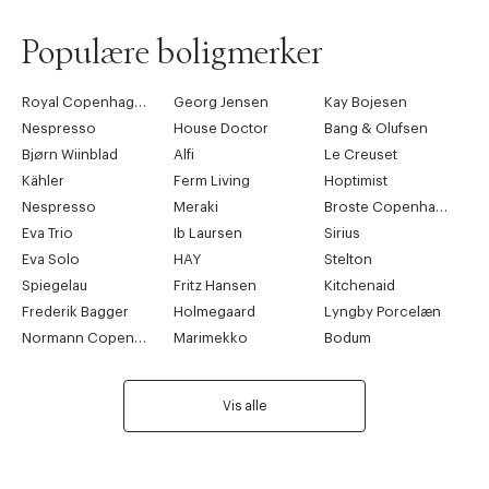
Populære boligmerker
Royal Copenhagen
Georg Jensen
Kay Bojesen
Nespresso
House Doctor
Bang & Olufsen
Bjørn Wiinblad
Alfi
Le Creuset
Kähler
Ferm Living
Hoptimist
Nespresso
Meraki
Broste Copenhagen
Eva Trio
Ib Laursen
Sirius
Eva Solo
HAY
Stelton
Spiegelau
Fritz Hansen
Kitchenaid
Frederik Bagger
Holmegaard
Lyngby Porcelæn
Normann Copenhagen
Marimekko
Bodum
Vis alle