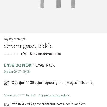
Kay Bojesen ApS
Serveringssæt, 3 dele
(0)
Skriv en anmeldelse
Ingen
vurdering.
Samme
1.439,20 NOK
1.799 NOK
sidelenke.
Gjelder 29/07 - 09/08
Opptjen 1439 stjernepoeng
med
Magasin Goodie
a
Goodie-pris **/*** - les vilkår
Logg inn eller bli medlem
c
c
Gratis frakt ved kjøp over 699 NOK som Goodie-medlem
e