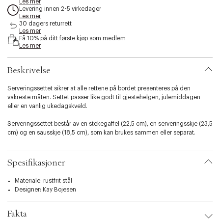
Les mer
s
Levering innen 2-5 virkedager
s
Les mer
30 dagers returrett
i
Les mer
b
Få 10% på ditt første kjøp som medlem
i
Les mer
l
i
t
Beskrivelse
y
.
Serveringssettet sikrer at alle rettene på bordet presenteres på den
v
vakreste måten. Settet passer like godt til gjestehelgen, julemiddagen
a
eller en vanlig ukedagskveld.
r
i
Serveringssettet består av en stekegaffel (22,5 cm), en serveringsskje (23,5
a
cm) og en sausskje (18,5 cm), som kan brukes sammen eller separat.
t
i
Kay Bojesen Grand Prix-bestikk vant førstepremien i World's Triennale di
o
Milano i 1951. Som funksjonær hadde Kay Bojesen en visjon om å skape en
Spesifikasjoner
n
rekke praktiske og estetiske verktøy, formet uten unødvendige detaljer,
.
men bare de nødvendige formene for perfekt funksjonalitet.
Materiale: rustfrit stål
s
Designer:
Kay Bojesen
e
l
e
Fakta
c