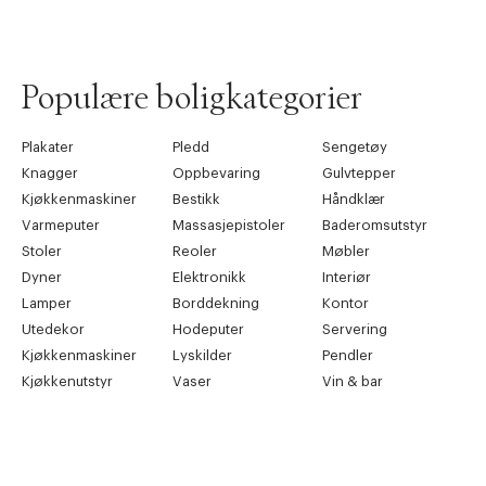
Forrige
Populære boligkategorier
Ne
Plakater
Pledd
Sengetøy
Knagger
Oppbevaring
Gulvtepper
Kjøkkenmaskiner
Bestikk
Håndklær
Varmeputer
Massasjepistoler
Baderomsutstyr
Stoler
Reoler
Møbler
Dyner
Elektronikk
Interiør
Lamper
Borddekning
Kontor
Utedekor
Hodeputer
Servering
Kjøkkenmaskiner
Lyskilder
Pendler
Kjøkkenutstyr
Vaser
Vin & bar