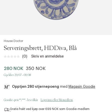
House Doctor
Serveringsbrett, HDDiva, Blå
(0)
Skriv en anmeldelse
Ingen
vurdering.
Samme
280 NOK
350 NOK
sidelenke.
Gjelder 29/07 - 09/08
Opptjen 280 stjernepoeng
med
Magasin Goodie
a
Goodie-pris **/*** - les vilkår
Logg inn eller bli medlem
c
c
Gratis frakt ved kjøp over 699 NOK som Goodie-medlem
e