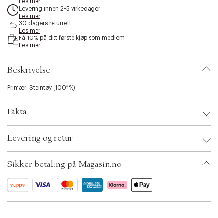
Les mer
s
Levering innen 2-5 virkedager
s
Les mer
30 dagers returrett
i
Les mer
b
Få 10% på ditt første kjøp som medlem
i
Les mer
l
i
t
Beskrivelse
y
.
Primær: Steintøy (100 %)
v
a
Fakta
r
i
a
Brand:
House Doctor
Levering og retur
t
EAN: 5707644903326
i
Ax numbers: 06782080
o
SKU: S14252836
Sikker betaling på Magasin.no
n
ID: BKJJ29-0008
.
s
e
l
e
c