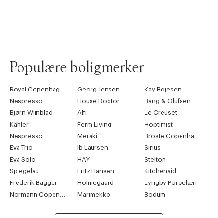
Populære boligmerker
Royal Copenhagen
Georg Jensen
Kay Bojesen
Nespresso
House Doctor
Bang & Olufsen
Bjørn Wiinblad
Alfi
Le Creuset
Kähler
Ferm Living
Hoptimist
Nespresso
Meraki
Broste Copenhagen
Eva Trio
Ib Laursen
Sirius
Eva Solo
HAY
Stelton
Spiegelau
Fritz Hansen
Kitchenaid
Frederik Bagger
Holmegaard
Lyngby Porcelæn
Normann Copenhagen
Marimekko
Bodum