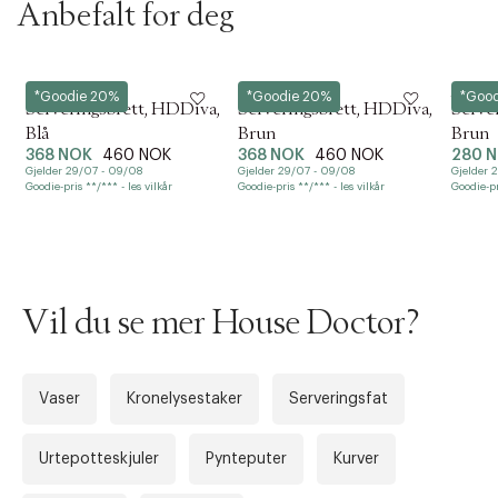
Anbefalt for deg
t
i
o
n
House Doctor
House Doctor
House 
*Goodie 20%
*Goodie 20%
*Goo
Serveringsbrett, HDDiva,
Serveringsbrett, HDDiva,
Serve
Blå
Brun
Brun
368 NOK
460 NOK
368 NOK
460 NOK
280 
Gjelder 29/07 - 09/08
Gjelder 29/07 - 09/08
Gjelder 
Goodie-pris **/*** - les vilkår
Goodie-pris **/*** - les vilkår
Goodie-pr
Vil du se mer House Doctor?
Vaser
Kronelysestaker
Serveringsfat
Urtepotteskjuler
Pynteputer
Kurver