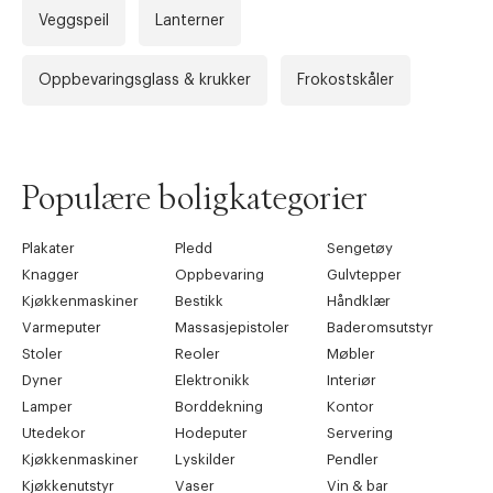
Veggspeil
Lanterner
Oppbevaringsglass & krukker
Frokostskåler
Forrige
Ne
Populære boligkategorier
Plakater
Pledd
Sengetøy
Knagger
Oppbevaring
Gulvtepper
Kjøkkenmaskiner
Bestikk
Håndklær
Varmeputer
Massasjepistoler
Baderomsutstyr
Stoler
Reoler
Møbler
Dyner
Elektronikk
Interiør
Lamper
Borddekning
Kontor
Utedekor
Hodeputer
Servering
Kjøkkenmaskiner
Lyskilder
Pendler
Kjøkkenutstyr
Vaser
Vin & bar