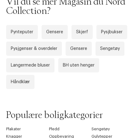
Vil du se mer Magasin du Nord
Collection?
Pynteputer
Gensere
Skjerf
Pysjbukser
Pysjgenser & overdeler
Gensere
Sengetøy
Langermede bluser
BH uten henger
Forrige
Ne
Håndklær
Populære boligkategorier
Plakater
Pledd
Sengetøy
Knagger
Oppbevaring
Gulvtepper