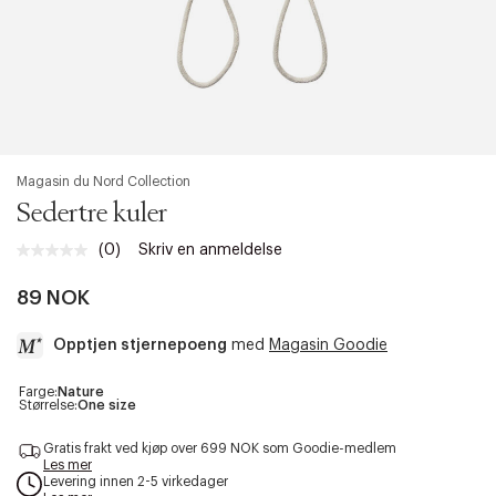
Magasin du Nord Collection
Sedertre kuler
(0)
Skriv en anmeldelse
Ingen
vurdering.
Samme
89 NOK
sidelenke.
Opptjen stjernepoeng
med
Magasin Goodie
a
Farge:
Nature
Størrelse:
One size
c
c
Gratis frakt ved kjøp over 699 NOK som Goodie-medlem
e
Les mer
s
Levering innen 2-5 virkedager
s