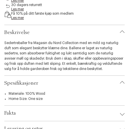
Les mer
i
30 dagers returrett
b
Les mer
Få 10% på ditt første kjøp som medlem
i
Les mer
l
i
t
Beskrivelse
y
.
Sedertreballer fra Magasin du Nord Collection med en mild og naturlig
v
duft som elegant beskytter klærne dine. Ballene er laget av naturlig
a
sedertre, som absorberer fuktighet og lukt samtidig som de naturlig
r
avviser møll og skadedyr. Bruk dem i skap, skuffer eller oppbevaringsposer
i
og frisk opp duften med lett sliping. Et enkelt, bærekraftig og velduftende
a
valg for å holde garderoben frisk og tekstilene dine beskyttet.
t
i
o
Spesifikasjoner
n
.
Materiale: 100% Wood
s
Home Size: One size
e
l
Fakta
e
c
t
Brand:
Magasin du Nord Collection
Levering og retur
EAN: 2222002700216