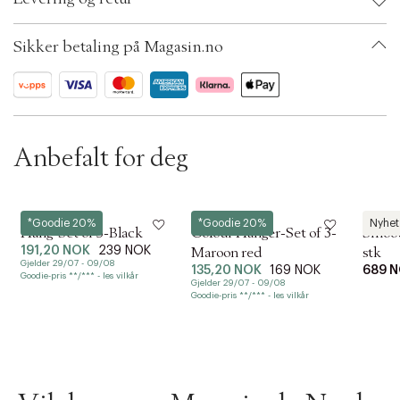
i
o
Color: Nature
n
Ax numbers: 06791757
Sikker betaling på Magasin.no
SKU: S14288916
ID: BKOH52-0ZR0
Anbefalt for deg
Hay
Hay
Hay
*Goodie 20%
*Goodie 20%
Nyhet
Hang-Set of 5-Black
Colour Hanger-Set of 3-
Smoot
191,20 NOK
239 NOK
Maroon red
stk
Gjelder 29/07 - 09/08
135,20 NOK
169 NOK
689 
Goodie-pris **/*** - les vilkår
Gjelder 29/07 - 09/08
Goodie-pris **/*** - les vilkår