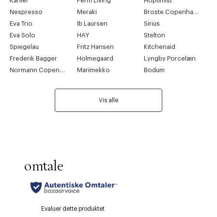
Kähler
Ferm Living
Hoptimist
Nespresso
Meraki
Broste Copenhagen
Eva Trio
Ib Laursen
Sirius
Eva Solo
HAY
Stelton
Spiegelau
Fritz Hansen
Kitchenaid
Frederik Bagger
Holmegaard
Lyngby Porcelæn
Normann Copenhagen
Marimekko
Bodum
Vis alle