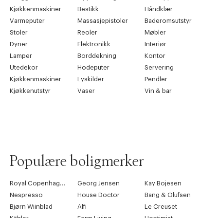
Kjøkkenmaskiner
Bestikk
Håndklær
Varmeputer
Massasjepistoler
Baderomsutstyr
Stoler
Reoler
Møbler
Dyner
Elektronikk
Interiør
Lamper
Borddekning
Kontor
Utedekor
Hodeputer
Servering
Kjøkkenmaskiner
Lyskilder
Pendler
Kjøkkenutstyr
Vaser
Vin & bar
Populære boligmerker
Royal Copenhagen
Georg Jensen
Kay Bojesen
Nespresso
House Doctor
Bang & Olufsen
Bjørn Wiinblad
Alfi
Le Creuset