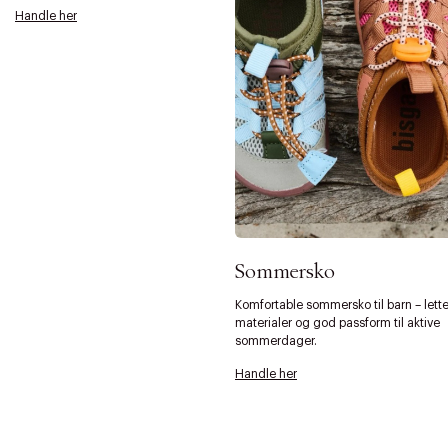
Handle her
Sommersko
Komfortable sommersko til barn – lett
materialer og god passform til aktive
sommerdager.
Forrige
Ne
Handle her