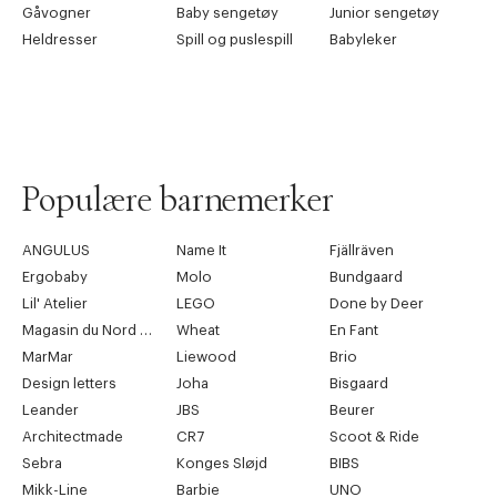
Gåvogner
Baby sengetøy
Junior sengetøy
Heldresser
Spill og puslespill
Babyleker
Populære barnemerker
ANGULUS
Name It
Fjällräven
Ergobaby
Molo
Bundgaard
Lil' Atelier
LEGO
Done by Deer
Magasin du Nord Collection
Wheat
En Fant
MarMar
Liewood
Brio
Design letters
Joha
Bisgaard
Leander
JBS
Beurer
Architectmade
CR7
Scoot & Ride
Sebra
Konges Sløjd
BIBS
Mikk-Line
Barbie
UNO