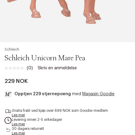
Schleich
Schleich Unicorn Mare Pea
(0)
Skriv en anmeldelse
Ingen
vurdering.
Samme
229 NOK
sidelenke.
Opptjen 229 stjernepoeng
med
Magasin Goodie
a
Gratis frakt ved kjøp over 699 NOK som Goodie-medlem
c
Les mer
c
Levering innen 2-5 virkedager
e
Les mer
s
30 dagers returrett
Les mer
s