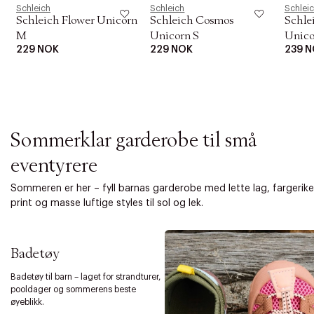
i
Schleich
Schleich
Schlei
o
Schleich Flower Unicorn
Schleich Cosmos
Schle
n
M
Unicorn S
Unico
229 NOK
229 NOK
239 
Sommerklar garderobe til små
eventyrere
Sommeren er her – fyll barnas garderobe med lette lag, fargerike
print og masse luftige styles til sol og lek.
Badetøy
Badetøy til barn – laget for strandturer,
pooldager og sommerens beste
øyeblikk.