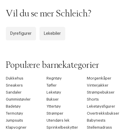
Vil du se mer Schleich?
Dyrefigurer
Lekebiler
Populære barnekategorier
Dukkehus
Regntøy
Morgenkåper
Sneakers
Tøfler
Vinterjakker
Sandaler
Leketøy
Strømpebukser
Gummistøvler
Bukser
Shorts
Badetøy
Yttertøy
Leketøysfigurer
Termotøy
Strømper
Overtrekksbukser
Jumpsuits
Utendørs lek
Babynests
Klapvogner
Sprinkelbeskytter
Stellemadrass