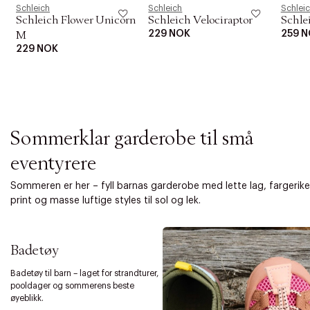
i
Schleich
Schleich
Schlei
o
Schleich Flower Unicorn
Schleich Velociraptor
Schle
n
229 NOK
259 
M
229 NOK
Sommerklar garderobe til små
eventyrere
Sommeren er her – fyll barnas garderobe med lette lag, fargerike
print og masse luftige styles til sol og lek.
Badetøy
Badetøy til barn – laget for strandturer,
pooldager og sommerens beste
øyeblikk.