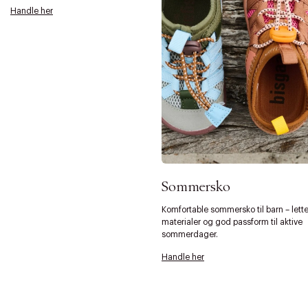
Handle her
Sommersko
Komfortable sommersko til barn – lett
materialer og god passform til aktive
sommerdager.
Forrige
Ne
Handle her