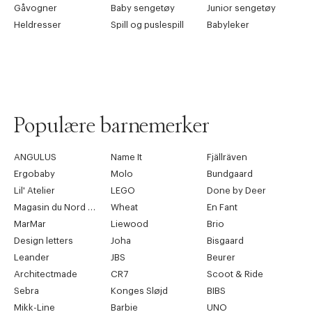
Gåvogner
Baby sengetøy
Junior sengetøy
Heldresser
Spill og puslespill
Babyleker
Populære barnemerker
ANGULUS
Name It
Fjällräven
Ergobaby
Molo
Bundgaard
Lil' Atelier
LEGO
Done by Deer
Magasin du Nord Collection
Wheat
En Fant
MarMar
Liewood
Brio
Design letters
Joha
Bisgaard
Leander
JBS
Beurer
Architectmade
CR7
Scoot & Ride
Sebra
Konges Sløjd
BIBS
Mikk-Line
Barbie
UNO