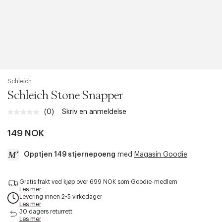
Schleich
Schleich Stone Snapper
(0)
Skriv en anmeldelse
Ingen
vurdering.
Samme
149 NOK
sidelenke.
Opptjen 149 stjernepoeng
med
Magasin Goodie
a
Gratis frakt ved kjøp over 699 NOK som Goodie-medlem
c
Les mer
c
Levering innen 2-5 virkedager
e
Les mer
s
30 dagers returrett
Les mer
s