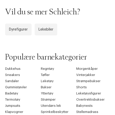
Vil du se mer Schleich?
Dyrefigurer
Lekebiler
Populære barnekategorier
Dukkehus
Regntøy
Morgenkåper
Sneakers
Tøfler
Vinterjakker
Sandaler
Leketøy
Strømpebukser
Gummistøvler
Bukser
Shorts
Badetøy
Yttertøy
Leketøysfigurer
Termotøy
Strømper
Overtrekksbukser
Jumpsuits
Utendørs lek
Babynests
Klapvogner
Sprinkelbeskytter
Stellemadrass