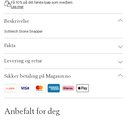
Få 10% på ditt første kjøp som medlem
i
Les mer
b
i
l
Beskrivelse
i
t
Schleich Stone Snapper
y
.
Fakta
v
a
r
Brand:
Schleich
Levering og retur
i
EAN: 4069111118642
a
Ax numbers: 06781863
t
SKU: S14252585
Sikker betaling på Magasin.no
i
ID: BKJH50-0008
o
n
.
s
e
l
Anbefalt for deg
e
c
t