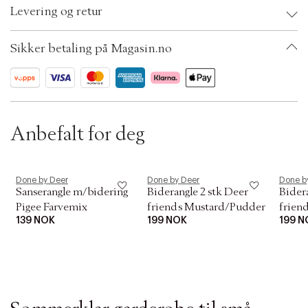
i
Levering og retur
o
Kids Size: 11 x 9,5 c
n
EAN: 5712643057178
Color: Sand
Sikker betaling på Magasin.no
Ax numbers: 06682332
SKU: S13885410
ID: BIJM28-00BR
Anbefalt for deg
Done by Deer
Done by Deer
Done b
Sanserangle m/bidering
Biderangle 2 stk Deer
Bidera
Pigee Farvemix
friends Mustard/Pudder
frien
139 NOK
199 NOK
199 N