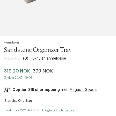
Humdakin
Sandstone Organizer Tray
(0)
Skriv en anmeldelse
Ingen
vurdering.
Samme
319,20 NOK
399 NOK
sidelenke.
Gjelder 29/07 - 09/08
Opptjen 319 stjernepoeng
med
Magasin Goodie
a
Størrelse:
One Size
c
c
Goodie-pris **/*** - les vilkår
Logg inn eller bli medlem
e