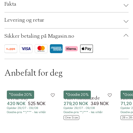
Fakta
t
i
Brand:
Humdakin
o
Levering og retur
EAN: 5713391027086
n
Ax numbers: 06788108
SKU: S14277610
Sikker betaling på Magasin.no
ID: BKMW01-0008
Anbefalt for deg
Mette Ditmer
Humdakin
Humda
*Goodie 20%
*Goodie 20%
*Goo
OPAL tray
Vaflet håndklæde
Knitt
420 NOK
525 NOK
279,20 NOK
349 NOK
71,20
Gjelder 29/07 - 09/08
Gjelder 29/07 - 09/08
Gjelder 
Goodie-pris **/*** - les vilkår
Goodie-pris **/*** - les vilkår
Goodie-pr
One Size
28 x 28