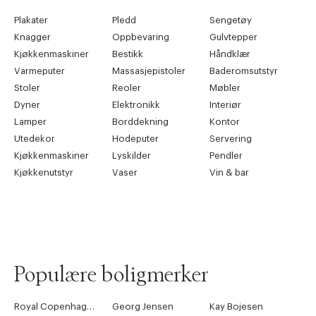
Plakater
Pledd
Sengetøy
Knagger
Oppbevaring
Gulvtepper
Kjøkkenmaskiner
Bestikk
Håndklær
Varmeputer
Massasjepistoler
Baderomsutstyr
Stoler
Reoler
Møbler
Dyner
Elektronikk
Interiør
Lamper
Borddekning
Kontor
Utedekor
Hodeputer
Servering
Kjøkkenmaskiner
Lyskilder
Pendler
Kjøkkenutstyr
Vaser
Vin & bar
Populære boligmerker
Royal Copenhagen
Georg Jensen
Kay Bojesen