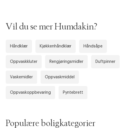
Vil du se mer Humdakin?
Håndklær
Kjøkkenhåndklær
Håndsåpe
Oppvaskkluter
Rengjøringsmidler
Duftpinner
Forrige
Ne
Vaskemidler
Oppvaskmiddel
Oppvaskoppbevaring
Pyntebrett
Populære boligkategorier