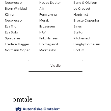
Nespresso
House Doctor
Bang & Olufsen
Bjørn Wiinblad
Alfi
Le Creuset
Kähler
Ferm Living
Hoptimist
Nespresso
Meraki
Broste Copenhagen
Eva Trio
Ib Laursen
Sirius
Eva Solo
HAY
Stelton
Spiegelau
Fritz Hansen
Kitchenaid
Frederik Bagger
Holmegaard
Lyngby Porcelæn
Normann Copenhagen
Marimekko
Bodum
Vis alle