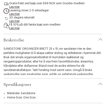
s
Gratis frakt ved kjøp over 699 NOK som Goodie-medlem
Les mer
s
Levering innen 2-5 virkedager
i
Les mer
b
30 dagers returrett
i
Les mer
l
Få 10% på ditt første kjøp som medlem
Les mer
i
t
y
Beskrivelse
.
v
SANDSTONE ORGANIZER BRETT 25 x 15 cm sandstein Her er den
a
perfekte muligheten til å skape vakker styling og stillebener i hjemmet ditt.
r
Bruk det smale organisatorbrettet til Humdakin-kjøkkenet og
i
rengjøringsprodukter, eller for å vise frem favorittblomster, stearinlys,
a
håndpleie eller duftpinner. Bland med de andre stilene fra vår
t
sandsteinskolleksjon. Tørk forsiktig med varmt vann. Unngå å bruke
i
vaskemidler som inneholder syrer, eddik og avfettende vaskemidler.
o
n
Spesifikasjoner
.
s
e
Materiale: Sandstone
l
Home Size: One Size
e
c