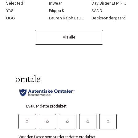
Selected
InWear
Day Birger Et Mikkelsen
YAS
Filippa K
SAND
UGG
Lauren Ralph Lauren
Becksöndergaard
Vis alle