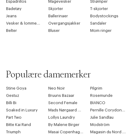
Espadrillos
Magevesker
Strømper
Badetøy
Skjorter
T-skjorter
Jeans
Ballerinaer
Bodystockings
Vesker & lommebøker
Overgangsjakker
Sandaler
Belter
Bluser
Mom ringer
Populære damemerker
Stine Goya
Neo Noir
Pilgrim
Gestuz
Bruuns Bazaar
Rosemunde
Billi Bi
Second Female
BIANCO
Soaked in Luxury
Mads Nørgaard Copenhagen
Pernille Corydon Jewellery
Part Two
Lollys Laundry
Julie Sandlau
Bitte Kai Rand
By Malene Birger
Modström
Triumph
Masai Copenhagen
Magasin du Nord Collection