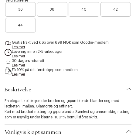
Velg størrelse
i
l
s
B
n
a
36
38
40
42
i
a
k
c
b
n
k
r
i
u
B
e
d
44
l
a
n
e
i
r
o
t
e
e
y
Gratis frakt ved kjøp over 699 NOK som Goodie-medlem
n
n
Les mer
.
o
f
Levering innen 2-5 virkedager
v
e
å
Les mer
a
n
i
30 dagers returrett
r
f
Les mer
g
i
Få 10% på ditt første kjøp som medlem
å
j
Les mer
a
i
e
t
g
n
i
j
Beskrivelse
o
e
n
n
En elegant kolleksjon der broderi og gipureblonde blander seg med
.
lettheten i maljen. Glamorøs og raffinert.
s
Kort med brodert netting og gipurblonde. Sømløst ugjennomsiktig netting
e
som er usynlig under klærne. 100 % bomullsfôret skritt.
l
e
c
Vanligvis kjøpt sammen