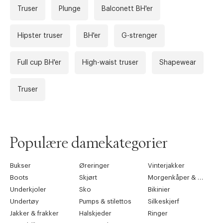
Truser
Plunge
Balconett BH'er
Hipster truser
BH'er
G-strenger
Full cup BH'er
High-waist truser
Shapewear
Truser
Populære damekategorier
Bukser
Øreringer
Vinterjakker
Boots
Skjørt
Morgenkåper & kimonoer
Underkjoler
Sko
Bikinier
Undertøy
Pumps & stilettos
Silkeskjerf
Jakker & frakker
Halskjeder
Ringer