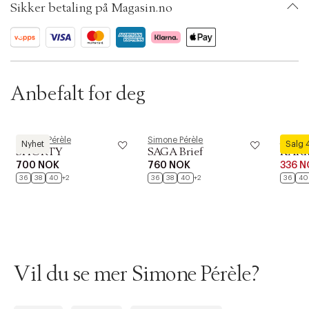
Sikker betaling på Magasin.no
Ax numbers: 06559946, 05247950
SKU: S13484356
ID: BKMU87-26YK
Anbefalt for deg
Simone Pérèle
Simone Pérèle
Simone
Nyhet
Salg
SHORTY
SAGA Brief
KARM
700 NOK
760 NOK
336 N
36
38
40
+2
36
38
40
+2
36
40
Vil du se mer Simone Pérèle?
Forrige
Ne