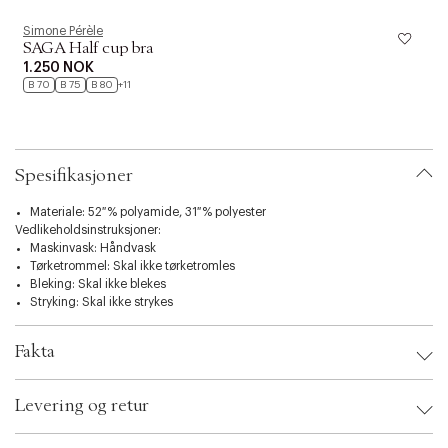
t
i
Simone Pérèle
S
o
SAGA Half cup bra
n
1.250 NOK
B 70
B 75
B 80
+11
Spesifikasjoner
Materiale: 52 % polyamide, 31 % polyester
Vedlikeholdsinstruksjoner:
Maskinvask: Håndvask
Tørketrommel: Skal ikke tørketromles
Bleking: Skal ikke blekes
Stryking: Skal ikke strykes
Fakta
Brand:
Simone Pérèle
Levering og retur
EAN: 3546608809746
Clothing Size: 42
Color: Pink nude