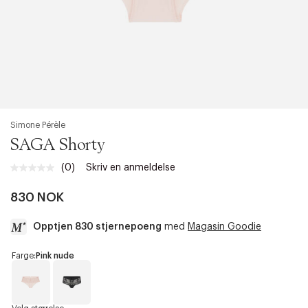
Simone Pérèle
SAGA Shorty
(0)
Skriv en anmeldelse
Ingen
vurdering.
Samme
830 NOK
sidelenke.
Opptjen 830 stjernepoeng
med
Magasin Goodie
a
Farge:
Pink nude
c
c
e
s
P
B