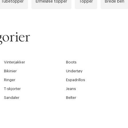
Tubetopper
Ermeløse topper
Topper
Brede ben
orier
Vinterjakker
Boots
Bikinier
Undertøy
Ringer
Espadrillos
T-skjorter
Jeans
Sandaler
Belter