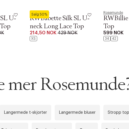
Rosemunde
Rosemunde
Salg 50%
 SL U-
RWBabette Silk SL U-
RWBillie 
 Top
neck Long Lace Top
Top
OK
214,50 NOK
429 NOK
599 NOK
XS
34
42
AN IKKE PRODUKTET BLI FUNNET
 VIDEOEN
rakt over 699 NOK for Goodie-medlemmer
 ØNSKE
rre ikke vise dig denne video. Tillad statistiske cookies fo
 innen 2-5 virkedager.
se mer Rosemunde
s returrett
Riktige informasjonskapsler
Lukk
å ditt første kjøp som medlem
Langermede t-skjorter
Langermede bluser
Stropp to