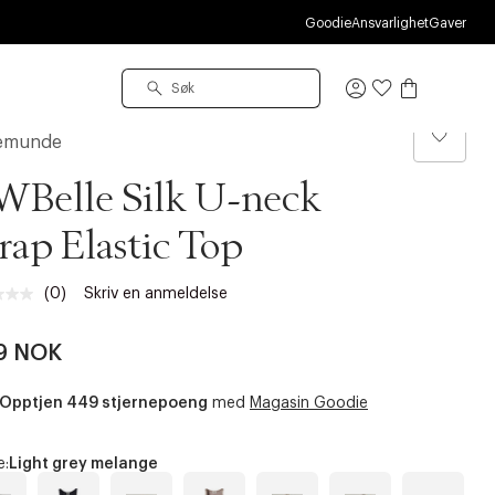
Goodie
Ansvarlighet
Gaver
Logg
inn
emunde
WBelle Silk U-neck
rap Elastic Top
(0)
Skriv en anmeldelse
Ingen
vurdering.
Samme
9 NOK
sidelenke.
Opptjen 449 stjernepoeng
med
Magasin Goodie
e:
Light grey melange