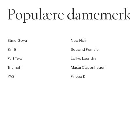
Populære damemerk
Stine Goya
Neo Noir
Billi Bi
Second Female
Part Two
Lollys Laundry
Triumph
Masai Copenhagen
YAS
Filippa K