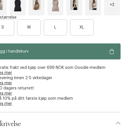
+3
L
B
B
V
S
H
 størrelse
l
r
i
o
v
g
å
u
n
B
r
i
S
M
L
XL
h
n
t
t
d
a
a
g
g
r
e
e
p
e
y
o
gg i handlekurv
n
m
w
e
d
o
e
a
r
e
ratis frakt ved kjøp over 699 NOK som Goodie-medlem
n
g
n
es mer
e
evering innen 2-5 virkedager
f
es mer
å
0 dagers returrett
i
es mer
å 10% på ditt første kjøp som medlem
g
es mer
j
e
n
krivelse