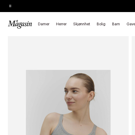
Pause
SALGET SLUTTER SNART
Opptil 60% på massevis av varer
Damer
Herrer
Skjønnhet
Bolig
Barn
Gave
Forside
Damer
Klær
T-skjorter & topper
Topper
Stro