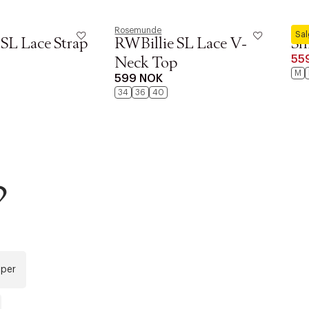
Rosemunde
Sec
Sa
SL Lace Strap
RWBillie SL Lace V-
Sh
55
Neck Top
M
599 NOK
34
36
40
r at kunne se
Neste
?
pper