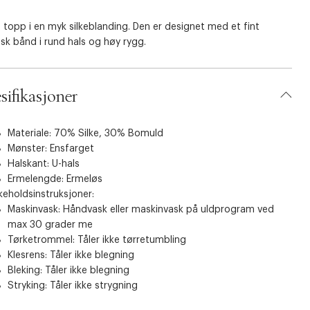
g topp i en myk silkeblanding. Den er designet med et fint
isk bånd i rund hals og høy rygg.
sifikasjoner
Materiale: 70% Silke, 30% Bomuld
Mønster: Ensfarget
Halskant: U-hals
Ermelengde: Ermeløs
keholdsinstruksjoner:
Maskinvask: Håndvask eller maskinvask på uldprogram ved
max 30 grader me
Tørketrommel: Tåler ikke tørretumbling
Klesrens: Tåler ikke blegning
Bleking: Tåler ikke blegning
Stryking: Tåler ikke strygning