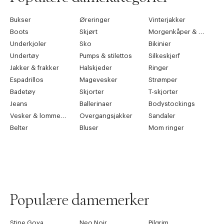
Bukser
Øreringer
Vinterjakker
Boots
Skjørt
Morgenkåper & kimonoer
Underkjoler
Sko
Bikinier
Undertøy
Pumps & stilettos
Silkeskjerf
Jakker & frakker
Halskjeder
Ringer
Espadrillos
Magevesker
Strømper
Badetøy
Skjorter
T-skjorter
Jeans
Ballerinaer
Bodystockings
Vesker & lommebøker
Overgangsjakker
Sandaler
Belter
Bluser
Mom ringer
Populære damemerker
Stine Goya
Neo Noir
Pilgrim