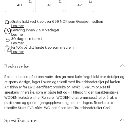
e
e
e
s
40
41
42
n
n
n
i
o
o
o
b
e
e
e
i
Gratis frakt ved kjøp over 699 NOK som Goodie-medlem
n
n
n
l
Les mer
f
f
f
i
Levering innen 2-5 virkedager
å
å
å
Les mer
t
i
i
i
30 dagers returrett
y
Les mer
g
g
g
.
Få 10% på ditt første kjøp som medlem
j
j
j
v
Les mer
e
e
e
a
n
n
n
r
Beskrivelse
i
a
t
Ronja er basert på et innovativt design med kule fargeblokkerte detaljer og
i
et sporty design, laget i skinn og tekstil med fiskeskinndetaljer på hælen.
o
Alt skinn er fra LWG-sertifisert produksjon. Mykt PU-skum brukes til
n
sneakers innersåle, som er både lett og -. I tillegg til den karakteristiske
.
WODEN korksålen, har Ronja en WODEN luftstrømningssåle for å sikre
s
pusteevne og gir en - gangopplevelse gjennom dagen. Resirkulerte
e
tekstiler Støpt EVA-såle LWG-sertifisert lær Fiskeskinndetaljer Cork
l
innersåle med luftstrømsystem
e
Spesifikasjoner
c