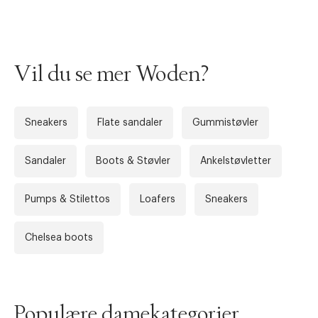
Vil du se mer Woden?
Sneakers
Flate sandaler
Gummistøvler
Sandaler
Boots & Støvler
Ankelstøvletter
Forrige
Ne
Pumps & Stilettos
Loafers
Sneakers
Chelsea boots
Populære damekategorier