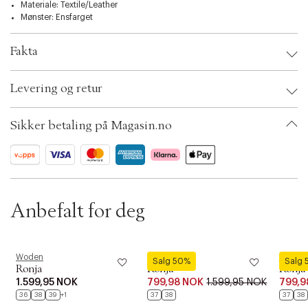
t
Materiale: Textile/Leather
i
Mønster: Ensfarget
o
n
Fakta
Brand:
Woden
Levering og retur
EAN: 5713326672824
Shoe Size: 36
Color: Whisper white/whisper white
Sikker betaling på Magasin.no
Ax numbers: 06783208
SKU: S14258289
ID: BKJW38-03RB
Anbefalt for deg
Woden
Woden
Woden
Salg 50%
Salg
Ronja
Ronja
Ronja
1.599,95 NOK
799,98 NOK
1.599,95 NOK
799,9
36
38
39
+1
37
38
37
38