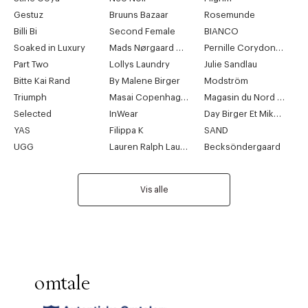
Gestuz
Bruuns Bazaar
Rosemunde
Billi Bi
Second Female
BIANCO
Soaked in Luxury
Mads Nørgaard Copenhagen
Pernille Corydon Jewellery
Part Two
Lollys Laundry
Julie Sandlau
Bitte Kai Rand
By Malene Birger
Modström
Triumph
Masai Copenhagen
Magasin du Nord Collection
Selected
InWear
Day Birger Et Mikkelsen
YAS
Filippa K
SAND
UGG
Lauren Ralph Lauren
Becksöndergaard
Vis alle