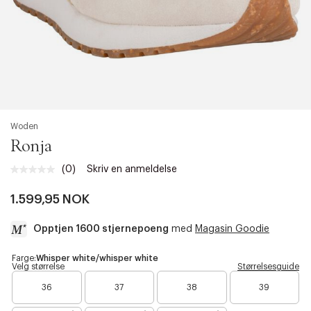
Woden
Ronja
(0)
Skriv en anmeldelse
Ingen
vurdering.
Samme
1.599,95 NOK
sidelenke.
Opptjen 1600 stjernepoeng
med
Magasin Goodie
a
Farge:
Whisper white/whisper white
Velg størrelse
Størrelsesguide
c
B
B
B
c
36
37
38
39
a
a
a
e
r
r
r
s