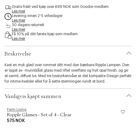
l
t
i
Gratis frakt ved kjøp over 699 NOK som Goodie-medlem
e
b
r
Les mer
i
o
Levering innen 2-5 virkedager
s
Les mer
l
e
30 dagers returrett
i
Les mer
t
Få 10% på ditt første kjøp som medlem
y
Les mer
.
v
Beskrivelse
a
r
i
Kast en myk glød over rommet ditt med den bærbare Ripple Lampen. Den
a
er laget av -munnblåst glass med riflet overflate og hvit opal finish, og gir
t
et varmt, diffust lys. Med tre lysstyrkenivåer er det kompakte Design perfekt
i
for intime kvelder eller for å sette stemningen rundt et bord.
o
n
Vanligvis kjøpt sammen
.
s
e
Ferm Living
F
l
Ripple Glasses - Set of 4 - Clear
e
575 NOK
c
t