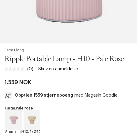
Ferm Living
Ripple Portable Lamp - H10 - Pale Rose
(0)
Skriv en anmeldelse
Ingen
vurdering.
Samme
1.559 NOK
sidelenke.
Opptjen 1559 stjernepoeng
med
Magasin Goodie
a
Farge:
Pale rose
c
c
e
s
P
O
Størrelse:
H10.2xØ12
a
a
s