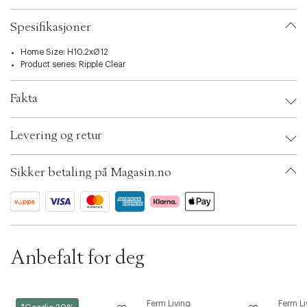
i
o
n
Spesifikasjoner
Home Size: H10.2xØ12
Product series:
Ripple Clear
Fakta
Brand:
Ferm Living
Levering og retur
EAN: 5704723357681
Color: Pale rose
Ax numbers: 07073087, 07073086
Sikker betaling på Magasin.no
SKU: S15289842
ID: BQEG91-032C
Forrige
Ne
Anbefalt for deg
&Tradition
Ferm Living
Ferm Li