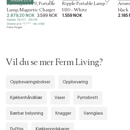
*Goodie 20%
Flowerpot VP9, Portable
Ripple Portable Lamp -
Arum 
Lamp, Magnetic Charger
H10 - White
black
2.879,20 NOK
3.599 NOK
1.559 NOK
2.185
Gjelder 29/07 - 09/08
Goodie-pris **/*** - les vilkår
Flere farger
Vil du se mer Ferm Living?
Oppbevaringsbokser
Oppbevaring
Kjøkkenhåndklær
Vaser
Pyntebrett
Bærbar belysning
Knagger
Vannglass
Duftlys
Kjøkkenredskaper