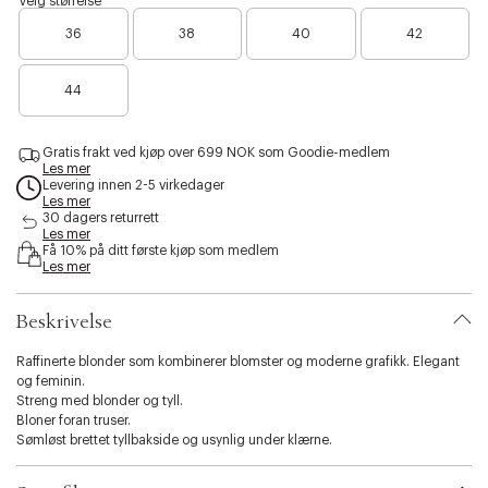
Velg størrelse
l
a
s
a
k
36
38
40
42
i
c
u
b
k
r
i
a
p
44
l
i
i
n
t
k
y
Gratis frakt ved kjøp over 699 NOK som Goodie-medlem
Les mer
.
Levering innen 2-5 virkedager
v
Les mer
a
30 dagers returrett
r
Les mer
i
Få 10% på ditt første kjøp som medlem
Les mer
a
t
i
Beskrivelse
o
n
Raffinerte blonder som kombinerer blomster og moderne grafikk. Elegant
.
og feminin.
s
Streng med blonder og tyll.
e
Bloner foran truser.
l
Sømløst brettet tyllbakside og usynlig under klærne.
e
c