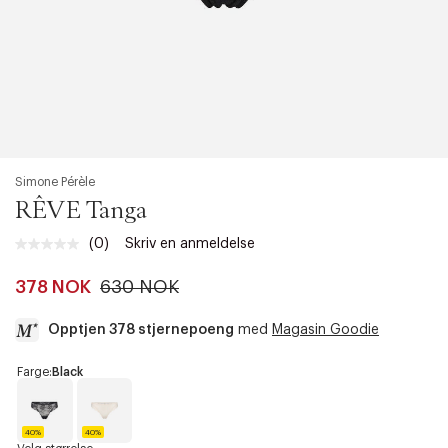
Simone Pérèle
RÊVE Tanga
(0)
Skriv en anmeldelse
Ingen
vurdering.
Samme
378 NOK
630 NOK
sidelenke.
Opptjen 378 stjernepoeng
med
Magasin Goodie
a
Farge:
Black
c
c
e
40%
40%
s
B
S