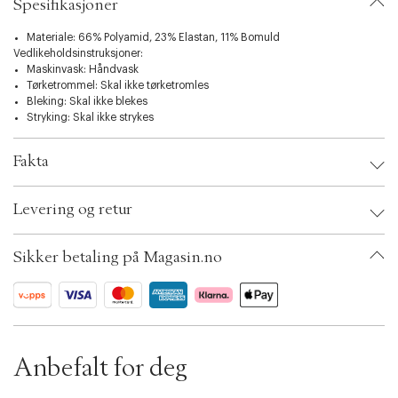
t
Spesifikasjoner
i
o
Materiale: 66% Polyamid, 23% Elastan, 11% Bomuld
n
Vedlikeholdsinstruksjoner:
Maskinvask: Håndvask
Tørketrommel: Skal ikke tørketromles
Bleking: Skal ikke blekes
Stryking: Skal ikke strykes
Fakta
Brand:
Simone Pérèle
Levering og retur
EAN: 3546608683353
Clothing Size: 42
Color: Black
Sikker betaling på Magasin.no
Ax numbers: 05714022, 05714024
SKU: S10721807
ID: BKMU94-0001
Anbefalt for deg