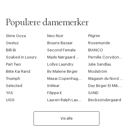
Populære damemerker
Stine Goya
Neo Noir
Pilgrim
Gestuz
Bruuns Bazaar
Rosemunde
Billi Bi
Second Female
BIANCO
Soaked in Luxury
Mads Nørgaard Copenhagen
Pernille Corydon Jewellery
Part Two
Lollys Laundry
Julie Sandlau
Bitte Kai Rand
By Malene Birger
Modström
Triumph
Masai Copenhagen
Magasin du Nord Collection
Selected
InWear
Day Birger Et Mikkelsen
YAS
Filippa K
SAND
UGG
Lauren Ralph Lauren
Becksöndergaard
Vis alle