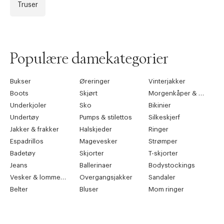
Truser
Populære damekategorier
Bukser
Øreringer
Vinterjakker
Boots
Skjørt
Morgenkåper & kimonoer
Underkjoler
Sko
Bikinier
Undertøy
Pumps & stilettos
Silkeskjerf
Jakker & frakker
Halskjeder
Ringer
Espadrillos
Magevesker
Strømper
Badetøy
Skjorter
T-skjorter
Jeans
Ballerinaer
Bodystockings
Vesker & lommebøker
Overgangsjakker
Sandaler
Belter
Bluser
Mom ringer