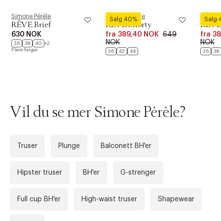
Simone Pérèle
Simone Pérèle
Simone
Salg 40%
Salg
RÊVE Brief
RÊVE Shorty
RÊVE 
630 NOK
fra
389,40 NOK
649
fra
38
NOK
NOK
36
38
40
+2
Flere farger
36
42
44
36
38
Vil du se mer Simone Pérèle?
Truser
Plunge
Balconett BH'er
Forrige
Ne
Hipster truser
BH'er
G-strenger
Full cup BH'er
High-waist truser
Shapewear