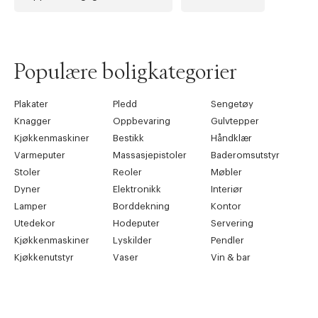
Forrige
Ne
Populære boligkategorier
Plakater
Pledd
Sengetøy
Knagger
Oppbevaring
Gulvtepper
Kjøkkenmaskiner
Bestikk
Håndklær
Varmeputer
Massasjepistoler
Baderomsutstyr
Stoler
Reoler
Møbler
Dyner
Elektronikk
Interiør
Lamper
Borddekning
Kontor
Utedekor
Hodeputer
Servering
Kjøkkenmaskiner
Lyskilder
Pendler
Kjøkkenutstyr
Vaser
Vin & bar