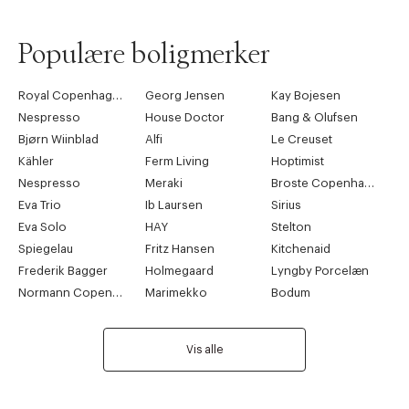
Populære boligmerker
Royal Copenhagen
Georg Jensen
Kay Bojesen
Nespresso
House Doctor
Bang & Olufsen
Bjørn Wiinblad
Alfi
Le Creuset
Kähler
Ferm Living
Hoptimist
Nespresso
Meraki
Broste Copenhagen
Eva Trio
Ib Laursen
Sirius
Eva Solo
HAY
Stelton
Spiegelau
Fritz Hansen
Kitchenaid
Frederik Bagger
Holmegaard
Lyngby Porcelæn
Normann Copenhagen
Marimekko
Bodum
Vis alle