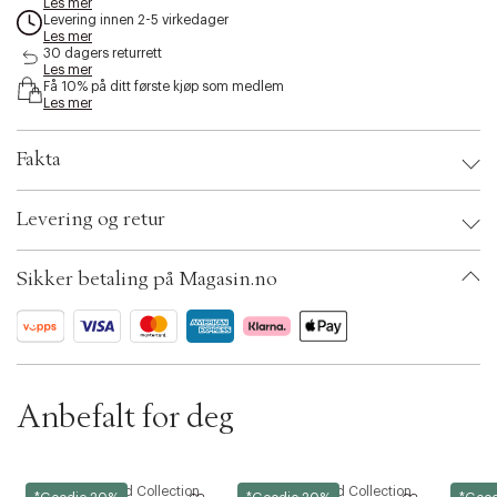
Les mer
s
Levering innen 2-5 virkedager
s
Les mer
30 dagers returrett
i
Les mer
b
Få 10% på ditt første kjøp som medlem
i
Les mer
l
i
t
Fakta
y
.
Brand:
House Doctor
v
Levering og retur
EAN: 5707644905269
a
Ax numbers: 06782090
r
SKU: S14252846
i
Sikker betaling på Magasin.no
ID: BKJJ50-0008
a
t
i
o
n
.
Anbefalt for deg
s
e
l
e
Magasin du Nord Collection
Magasin du Nord Collection
Magasin
c