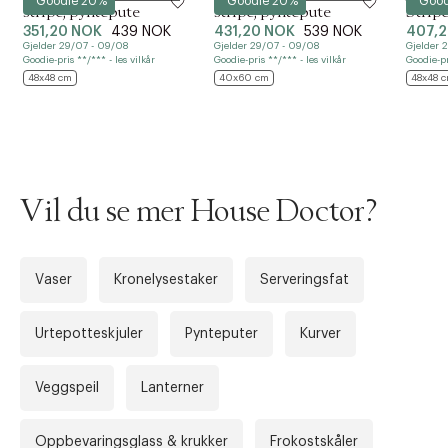
*Goodie 20%
*Goodie 20%
*Goo
stripe, pyntepute
stripe, pyntepute
Strip
t
351,20 NOK
439 NOK
431,20 NOK
539 NOK
407,
i
Gjelder 29/07 - 09/08
Gjelder 29/07 - 09/08
Gjelder 
o
Goodie-pris **/*** - les vilkår
Goodie-pris **/*** - les vilkår
Goodie-pr
n
48x48 cm
40x60 cm
48x48 
Vil du se mer House Doctor?
Vaser
Kronelysestaker
Serveringsfat
Urtepotteskjuler
Pynteputer
Kurver
Veggspeil
Lanterner
Oppbevaringsglass & krukker
Frokostskåler