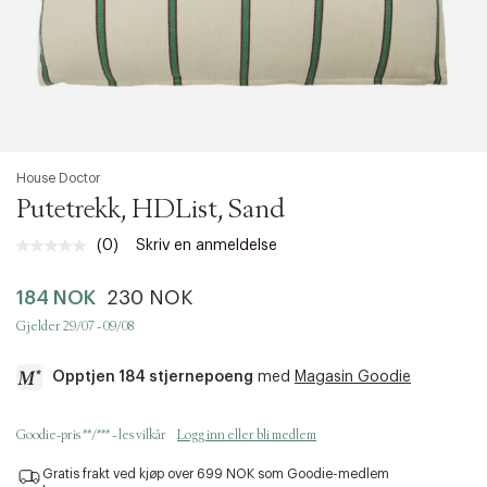
House Doctor
Putetrekk, HDList, Sand
(0)
Skriv en anmeldelse
Ingen
vurdering.
Samme
184 NOK
230 NOK
sidelenke.
Gjelder 29/07 - 09/08
Opptjen 184 stjernepoeng
med
Magasin Goodie
a
Goodie-pris **/*** - les vilkår
Logg inn eller bli medlem
c
c
Gratis frakt ved kjøp over 699 NOK som Goodie-medlem
e