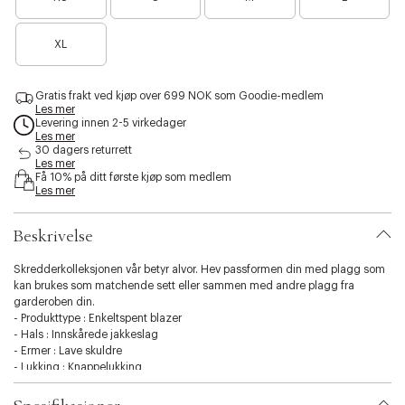
a
a
e
r
r
s
e
e
s
XL
n
n
i
o
o
b
e
e
i
Gratis frakt ved kjøp over 699 NOK som Goodie-medlem
n
n
l
Les mer
f
f
i
Levering innen 2-5 virkedager
å
å
Les mer
t
i
i
30 dagers returrett
y
Les mer
g
g
.
Få 10% på ditt første kjøp som medlem
j
j
v
Les mer
e
e
a
n
n
r
Beskrivelse
i
a
t
Skredderkolleksjonen vår betyr alvor. Hev passformen din med plagg som
i
kan brukes som matchende sett eller sammen med andre plagg fra
o
garderoben din.
n
- Produkttype : Enkeltspent blazer
.
- Hals : Innskårede jakkeslag
s
- Ermer : Lave skuldre
e
- Lukking : Knappelukking
l
- Lommer : Forlommer
e
- Passform : Regular Fit