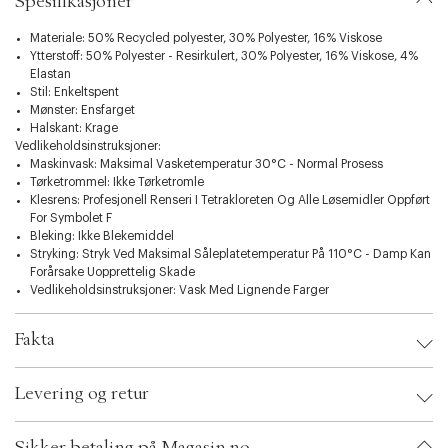
Spesifikasjoner
c
t
Materiale: 50% Recycled polyester, 30% Polyester, 16% Viskose
i
Ytterstoff: 50% Polyester - Resirkulert, 30% Polyester, 16% Viskose, 4%
o
Elastan
n
Stil: Enkeltspent
Mønster: Ensfarget
Halskant: Krage
Vedlikeholdsinstruksjoner:
Maskinvask: Maksimal Vasketemperatur 30°C - Normal Prosess
Tørketrommel: Ikke Tørketromle
Klesrens: Profesjonell Renseri I Tetrakloreten Og Alle Løsemidler Oppført
For Symbolet F
Bleking: Ikke Blekemiddel
Stryking: Stryk Ved Maksimal Såleplatetemperatur På 110°C - Damp Kan
Forårsake Uopprettelig Skade
Vedlikeholdsinstruksjoner: Vask Med Lignende Farger
Fakta
Brand:
Pieces
Levering og retur
EAN: 5715824498548
Clothing Size: XS
Color: Sort