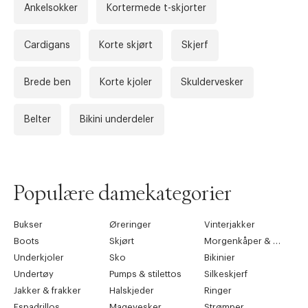
Ankelsokker
Kortermede t-skjorter
Cardigans
Korte skjørt
Skjerf
Brede ben
Korte kjoler
Skuldervesker
Belter
Bikini underdeler
Populære damekategorier
Bukser
Øreringer
Vinterjakker
Boots
Skjørt
Morgenkåper & kimonoer
Underkjoler
Sko
Bikinier
Undertøy
Pumps & stilettos
Silkeskjerf
Jakker & frakker
Halskjeder
Ringer
Espadrillos
Magevesker
Strømper