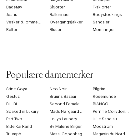
Badetøy
Skjorter
T-skjorter
Jeans
Ballerinaer
Bodystockings
Vesker & lommebøker
Overgangsjakker
Sandaler
Belter
Bluser
Mom ringer
Populære damemerker
Stine Goya
Neo Noir
Pilgrim
Gestuz
Bruuns Bazaar
Rosemunde
Billi Bi
Second Female
BIANCO
Soaked in Luxury
Mads Nørgaard Copenhagen
Pernille Corydon Jewellery
Part Two
Lollys Laundry
Julie Sandlau
Bitte Kai Rand
By Malene Birger
Modström
Triumph
Masai Copenhagen
Magasin du Nord Collection