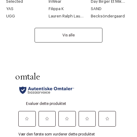
Selected
InWear
Day Birger Et Mikkelsen
YAS
Filippa K
SAND
UGG
Lauren Ralph Lauren
Becksöndergaard
Vis alle