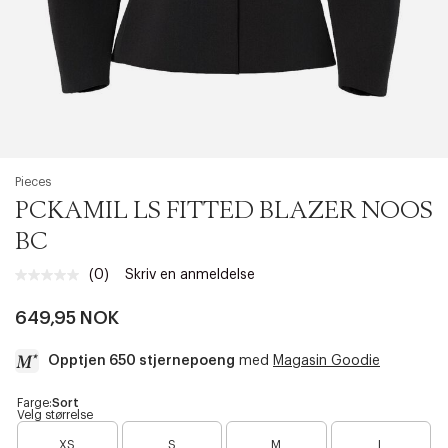
Pieces
PCKAMIL LS FITTED BLAZER NOOS
BC
(0)
Skriv en anmeldelse
Ingen
vurdering.
Samme
649,95 NOK
sidelenke.
Opptjen 650 stjernepoeng
med
Magasin Goodie
a
Farge:
Sort
Velg størrelse
c
B
B
c
XS
S
M
L