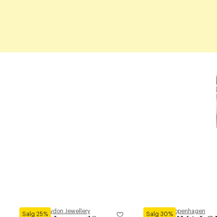
Pernille Corydon Jewellery
Phenumb Copenhagen
Salg 25%
Salg 30%