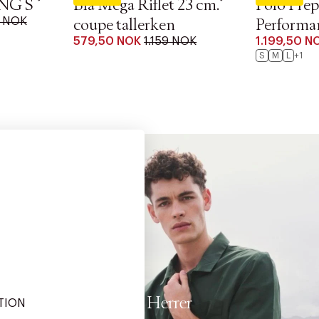
NG S
Blå Mega Riflet 23 cm.
Polo Prep
9 NOK
coupe tallerken
Performa
579,50 NOK
1.159 NOK
1.199,50 N
S
M
L
+1
Herrer
TION