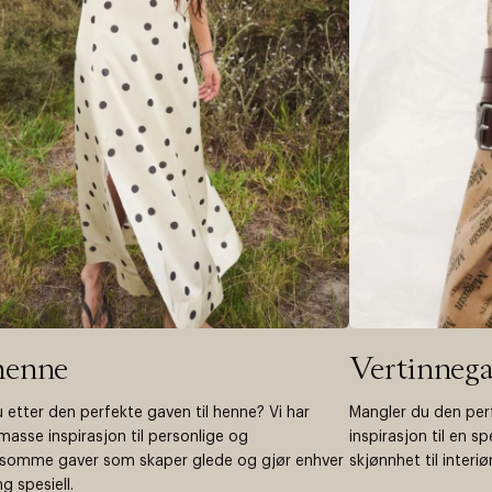
henne
Vertinnega
u etter den perfekte gaven til henne? Vi har
Mangler du den perf
masse inspirasjon til personlige og
inspirasjon til en sp
somme gaver som skaper glede og gjør enhver
skjønnhet til interiør
g spesiell.