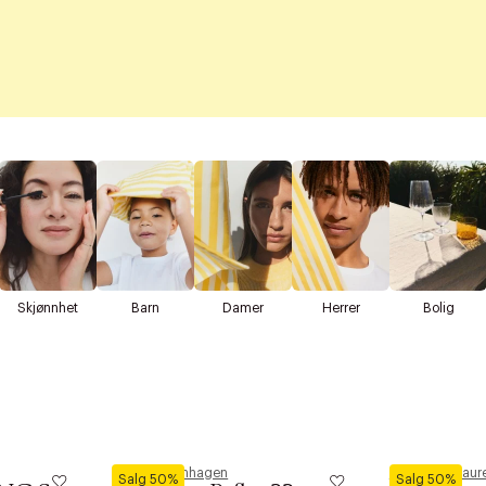
Skjønnhet
Barn
Damer
Herrer
Bolig
Royal Copenhagen
Polo Ralph Laur
Salg 50%
Salg 50%