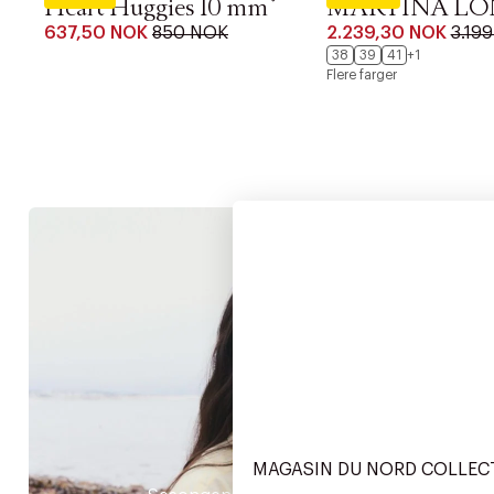
Heart Huggies 10 mm
MARTINA LO
637,50 NOK
850 NOK
2.239,30 NOK
3.19
38
39
41
+1
Flere farger
Dam
MAGASIN DU NORD COLLEC