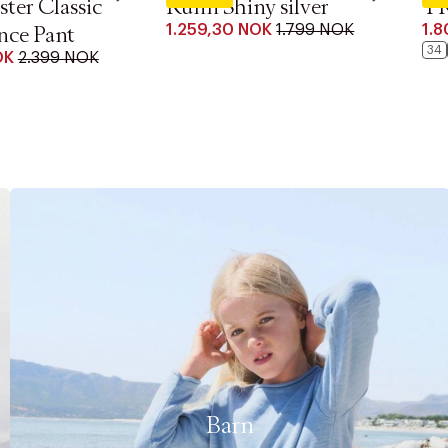
ster Classic
Runn Shiny silver
T
1.259,30 NOK
1.799 NOK
1.
nce Pant
34
OK
2.399 NOK
Barn