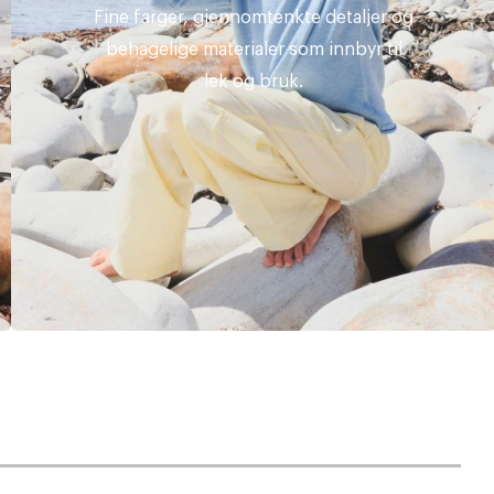
Fine farger, gjennomtenkte detaljer og
behagelige materialer som innbyr til
lek og bruk.