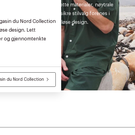
Sommerens lette materialer, nøytrale
nyanser og sikre stilvalg forenes i
gasin du Nord Collection
tidløse design.
øse design. Lett
ler og gjennomtenkte
in du Nord Collection
AN IKKE PRODUKTET BLI FUNNET
 VIDEOEN