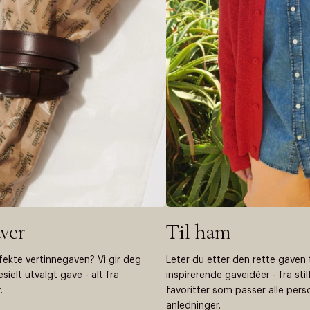
ver
Til ham
ekte vertinnegaven? Vi gir deg
Leter du etter den rette gaven 
esielt utvalgt gave - alt fra
inspirerende gaveidéer - fra stilf
.
favoritter som passer alle pers
anledninger.