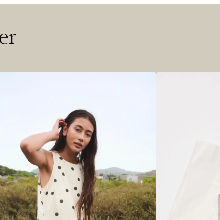
 ØNSKE
rre ikke vise dig denne video. Tillad statistiske cookies fo
er
Riktige informasjonskapsler
Lukk