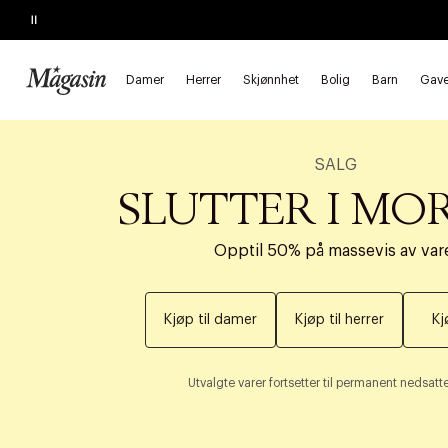
Pause
Damer
Herrer
Skjønnhet
Bolig
Barn
Gave
SALG
SLUTTER I MO
Opptil 50% på massevis av var
Kjøp til damer
Kjøp til herrer
Kj
Utvalgte varer fortsetter til permanent nedsatte