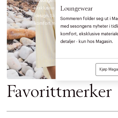
Sesongens essensielle styles i
Loungewear
eksklusive materialer og tidløse
design. Skapt for å kombinere
Sommeren folder seg ut i Ma
komfort med et tidløst uttrykk.
med sesongens nyheter i tidl
komfort, eksklusive materia
detaljer - kun hos Magasin.
Kjøp Magas
Favorittmerker
DESSVERRE K
LA OSS VISE