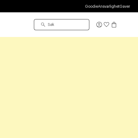
Goodie
Ansvarlighet
Gaver
Logg
inn