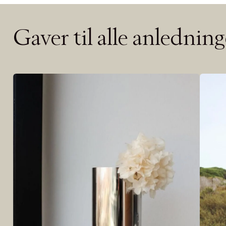
TILFØY NYTT
Øv vi kan desvæ
videoen.
Gaver til alle anledning