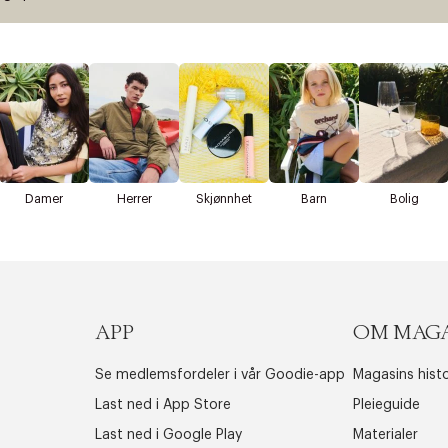
Damer
Herrer
Skjønnhet
Barn
Bolig
APP
OM MAG
Se medlemsfordeler i vår Goodie-app
Magasins histo
Last ned i App Store
Pleieguide
Last ned i Google Play
Materialer