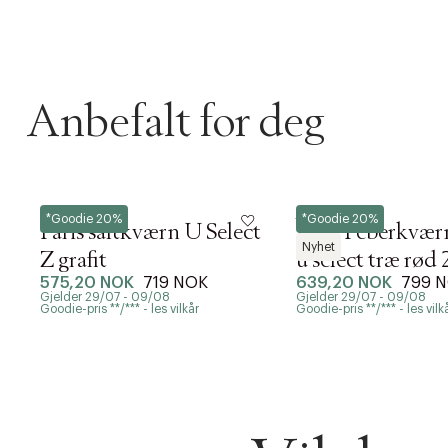
Anbefalt for deg
Peugeot
Peugeot
*Goodie 20%
*Goodie 20%
Paris saltkværn U Select
Paris Peberkvær
Nyhet
Z grafit
u'select træ rød
575,20 NOK
719 NOK
639,20 NOK
799 
Gjelder 29/07 - 09/08
Gjelder 29/07 - 09/08
Goodie-pris **/*** - les vilkår
Goodie-pris **/*** - les vilk