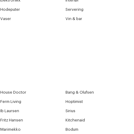
Elektronikk
Interiør
Hodeputer
Servering
Vaser
Vin & bar
House Doctor
Bang & Olufsen
Ferm Living
Hoptimist
Ib Laursen
Sirius
Fritz Hansen
Kitchenaid
Marimekko
Bodum