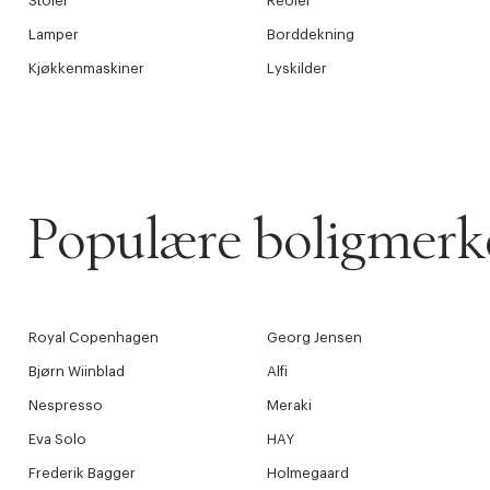
Stoler
Reoler
Lamper
Borddekning
Kjøkkenmaskiner
Lyskilder
Populære boligmerk
Royal Copenhagen
Georg Jensen
Bjørn Wiinblad
Alfi
Nespresso
Meraki
Eva Solo
HAY
Frederik Bagger
Holmegaard