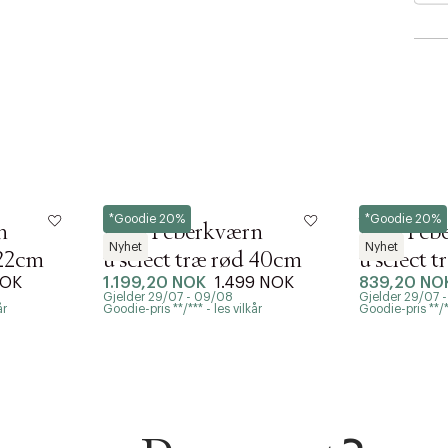
Peugeot
Peugeot
*Goodie 20%
*Goodie 20%
n
Paris Peberkværn
Paris Pe
Nyhet
Nyhet
 22cm
u'select træ rød 40cm
u'select t
NOK
1.199,20 NOK
1.499 NOK
839,20 NO
30cm
Gjelder 29/07 - 09/08
Gjelder 29/07 
år
Goodie-pris **/*** - les vilkår
Goodie-pris **/**