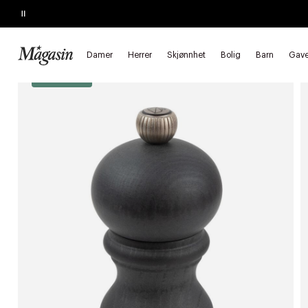
Pause
KJEMPETILBUD
Opptil 40% på SAGE, Georg Jensen, SMEG m.fl.
Forside
Bolig
Kjøkkenutstyr
Kjøkkenartikler
Salt & pepper
Damer
Herrer
Skjønnhet
Bolig
Barn
Gave
*Goodie 20%