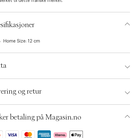
erket til dette franske merket.
sifikasjoner
Home Size: 12 cm
ta
d:
Peugeot
 4006950042196
ering og retur
umbers: 06785352
 S14263823
BKKS90-0008
ker betaling på Magasin.no