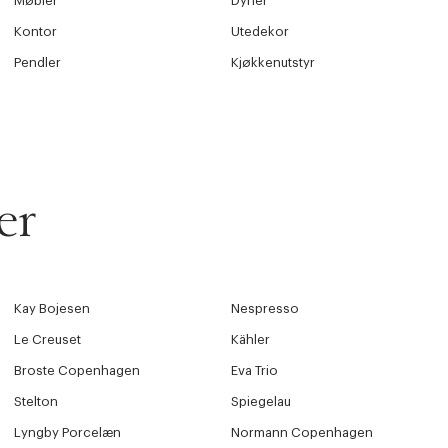
Møbler
Dyner
Kontor
Utedekor
Pendler
Kjøkkenutstyr
er
Kay Bojesen
Nespresso
Le Creuset
Kähler
Broste Copenhagen
Eva Trio
Stelton
Spiegelau
Lyngby Porcelæn
Normann Copenhagen