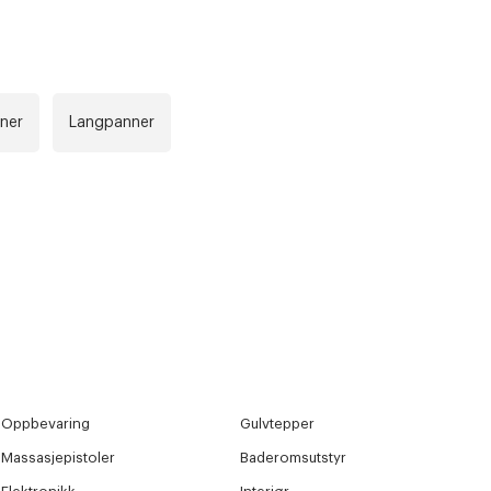
r at kunne se
rner
Langpanner
Neste
Oppbevaring
Gulvtepper
Massasjepistoler
Baderomsutstyr