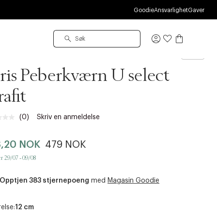
O
Goodie
Ansvarlighet
Gaver
Logg
inn
geot
ris Peberkværn U select
afit
(0)
Skriv en anmeldelse
Ingen
vurdering.
Samme
3,20 NOK
479 NOK
sidelenke.
r 29/07 - 09/08
Opptjen 383 stjernepoeng
med
Magasin Goodie
else:
12 cm