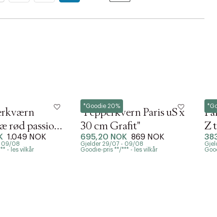
Peugeot
Peu
*Goodie 20%
*G
berkværn
"Pepperkvern Paris uS x
Pa
ræ rød passion
30 cm Grafit"
Z 
K
1.049 NOK
695,20 NOK
869 NOK
38
- 09/08
Gjelder 29/07 - 09/08
Gjel
* - les vilkår
Goodie-pris **/*** - les vilkår
Goodi