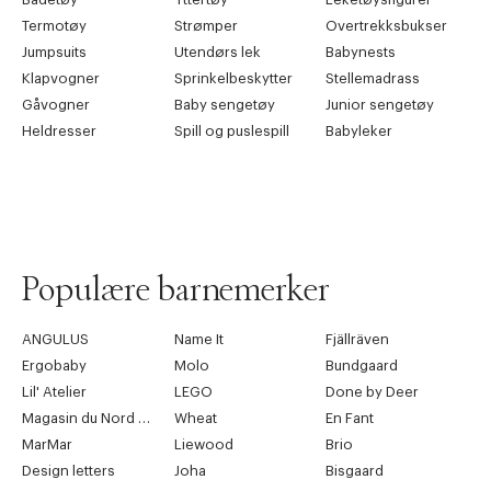
Termotøy
Strømper
Overtrekksbukser
Jumpsuits
Utendørs lek
Babynests
Klapvogner
Sprinkelbeskytter
Stellemadrass
Gåvogner
Baby sengetøy
Junior sengetøy
Heldresser
Spill og puslespill
Babyleker
Populære barnemerker
ANGULUS
Name It
Fjällräven
Ergobaby
Molo
Bundgaard
Lil' Atelier
LEGO
Done by Deer
Magasin du Nord Collection
Wheat
En Fant
MarMar
Liewood
Brio
Design letters
Joha
Bisgaard