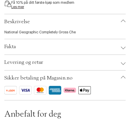
Få 10% på ditt første kjøp som medlem
i
Les mer
b
i
l
Beskrivelse
i
t
National Geographic Completely Gross Che
y
.
Fakta
v
a
r
Brand:
National geographic
Levering og retur
i
EAN: 810070622596
a
Ax numbers: 06792947
t
SKU: S14292443
Sikker betaling på Magasin.no
i
ID: BKOW79-0008
o
n
.
s
e
l
Anbefalt for deg
e
c
t