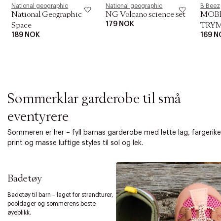
i
National geographic
National geographic
B Beez
o
National Geographic
NG Volcano science set
MOB
n
179 NOK
Space
TRYM
189 NOK
169 N
Sommerklar garderobe til små
eventyrere
Sommeren er her – fyll barnas garderobe med lette lag, fargerike
print og masse luftige styles til sol og lek.
Badetøy
Badetøy til barn – laget for strandturer,
pooldager og sommerens beste
øyeblikk.