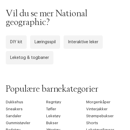
Vil du se mer National
geographic?
DIY kit
Læringsspil
Interaktive leker
Leketog & togbaner
Populære barnekategorier
Dukkehus
Regntøy
Morgenkåper
Sneakers
Tøfler
Vinterjakker
Sandaler
Leketøy
Strømpebukser
Gummistøvler
Bukser
Shorts
Badetøy
Yttertøy
Leketøysfigurer