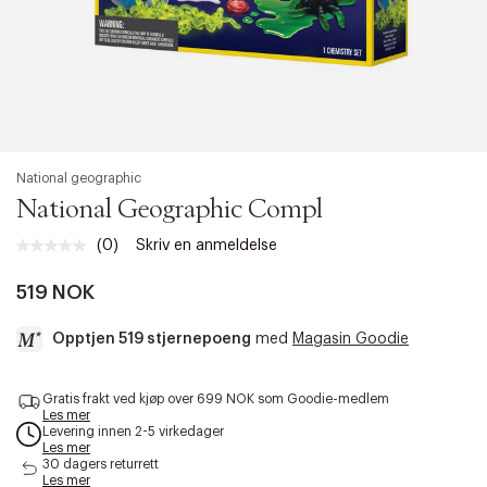
National geographic
National Geographic Compl
(0)
Skriv en anmeldelse
Ingen
vurdering.
Samme
519 NOK
sidelenke.
Opptjen 519 stjernepoeng
med
Magasin Goodie
a
Gratis frakt ved kjøp over 699 NOK som Goodie-medlem
c
Les mer
c
Levering innen 2-5 virkedager
e
Les mer
s
30 dagers returrett
Les mer
s