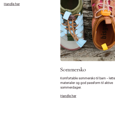
Handle her
Sommersko
Komfortable sommersko til barn – lett
materialer og god passform til aktive
sommerdager.
Handle her
Forrige
Ne