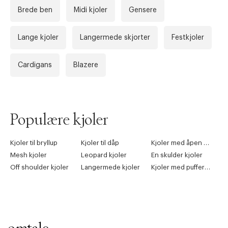
Brede ben
Midi kjoler
Gensere
Lange kjoler
Langermede skjorter
Festkjoler
Cardigans
Blazere
Populære kjoler
Kjoler til bryllup
Kjoler til dåp
Kjoler med åpen rygg
Mesh kjoler
Leopard kjoler
En skulder kjoler
Off shoulder kjoler
Langermede kjoler
Kjoler med puffermer