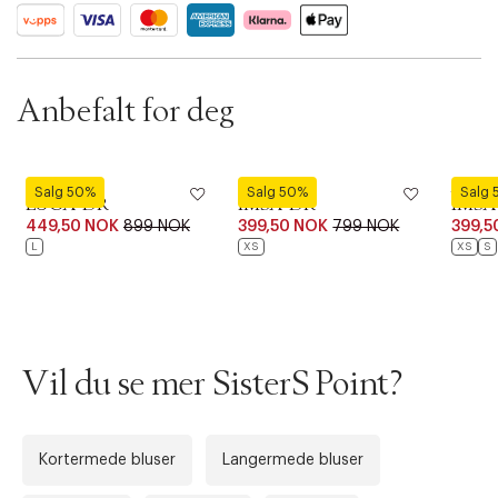
ID: BKRO58-015V
Anbefalt for deg
SisterS Point
SisterS Point
SisterS
Salg 50%
Salg 50%
Salg
LUCA-DR
IMSA-DR
IMSA
449,50 NOK
899 NOK
399,50 NOK
799 NOK
399,5
L
XS
XS
S
Forrige
Ne
Vil du se mer SisterS Point?
Kortermede bluser
Langermede bluser