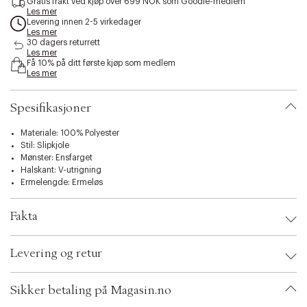
Gratis frakt ved kjøp over 699 NOK som Goodie-medlem
n
n
l
Les mer
o
f
i
Levering innen 2-5 virkedager
e
å
Les mer
t
n
i
30 dagers returrett
y
f
Les mer
g
.
Få 10% på ditt første kjøp som medlem
å
j
v
Les mer
i
e
a
g
n
r
j
Spesifikasjoner
i
e
a
n
t
Materiale: 100% Polyester
i
Stil: Slipkjole
o
Mønster: Ensfarget
n
Halskant: V-utrigning
.
Ermelengde: Ermeløs
s
e
Fakta
l
e
Brand:
SisterS Point
c
Levering og retur
EAN: 5714862620621
t
Clothing Size: L
i
Color: Bordeaux
o
Sikker betaling på Magasin.no
Ax numbers: 06799416
n
SKU: S14314269