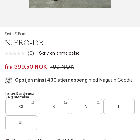
SisterS Point
N. ERO-DR
(0)
Skriv en anmeldelse
fra
399,50 NOK
799 NOK
Opptjen minst 400 stjernepoeng
med
Magasin Goodie
a
Farge:
Bordeaux
Velg størrelse
c
B
c
XS
S
M
L
a
e
r
s
B
e
s
XL
a
n
i
r
o
b
e
e
i