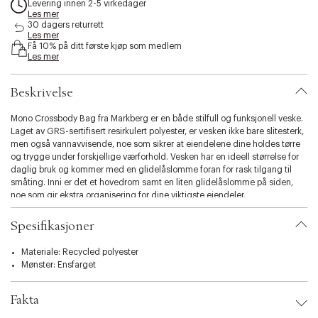
Levering innen 2-5 virkedager
s
Les mer
i
30 dagers returrett
b
Les mer
Få 10% på ditt første kjøp som medlem
i
Les mer
l
i
t
Beskrivelse
y
.
Mono Crossbody Bag fra Markberg er en både stilfull og funksjonell veske.
v
Laget av GRS-sertifisert resirkulert polyester, er vesken ikke bare slitesterk,
a
men også vannavvisende, noe som sikrer at eiendelene dine holdes tørre
r
og trygge under forskjellige værforhold. Vesken har en ideell størrelse for
i
daglig bruk og kommer med en glidelåslomme foran for rask tilgang til
a
småting. Inni er det et hovedrom samt en liten glidelåslomme på siden,
t
noe som gir ekstra organisering for dine viktigste eiendeler.
i
Lukkemekanismen med glidelås gjør det enkelt å åpne og lukke vesken.
o
Den brede, justerbare crossbody-remmen i resirkulert materiale tilfører
Spesifikasjoner
n
komfort og gjør det mulig å tilpasse vesken til din stil og behov.
.
Veskenfôret er også laget av 100% resirkulert polyester. Målene på 18 cm x
Materiale: Recycled polyester
s
32 cm x 8 cm gjør at vesken er kompakt og praktisk for hverdagen, enten
Mønster: Ensfarget
e
det er til skole, jobb eller fritid.
l
e
Fakta
c