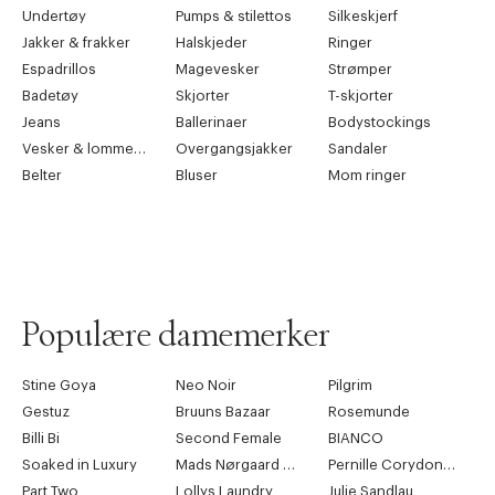
Undertøy
Pumps & stilettos
Silkeskjerf
Jakker & frakker
Halskjeder
Ringer
Espadrillos
Magevesker
Strømper
Badetøy
Skjorter
T-skjorter
Jeans
Ballerinaer
Bodystockings
Vesker & lommebøker
Overgangsjakker
Sandaler
Belter
Bluser
Mom ringer
Populære damemerker
Stine Goya
Neo Noir
Pilgrim
Gestuz
Bruuns Bazaar
Rosemunde
Billi Bi
Second Female
BIANCO
Soaked in Luxury
Mads Nørgaard Copenhagen
Pernille Corydon Jewellery
Part Two
Lollys Laundry
Julie Sandlau