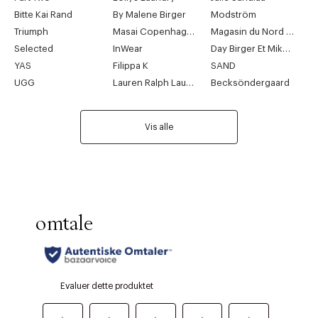
Bitte Kai Rand
By Malene Birger
Modström
Triumph
Masai Copenhagen
Magasin du Nord Collection
Selected
InWear
Day Birger Et Mikkelsen
YAS
Filippa K
SAND
UGG
Lauren Ralph Lauren
Becksöndergaard
Vis alle