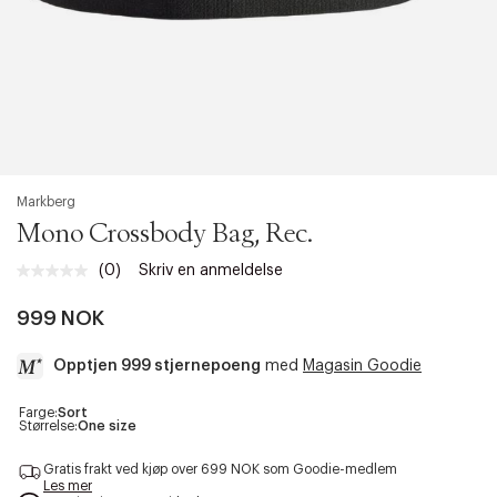
Markberg
Mono Crossbody Bag, Rec.
(0)
Skriv en anmeldelse
Ingen
vurdering.
Samme
999 NOK
sidelenke.
Opptjen 999 stjernepoeng
med
Magasin Goodie
a
Farge:
Sort
Størrelse:
One size
c
c
Gratis frakt ved kjøp over 699 NOK som Goodie-medlem
e
Les mer
s