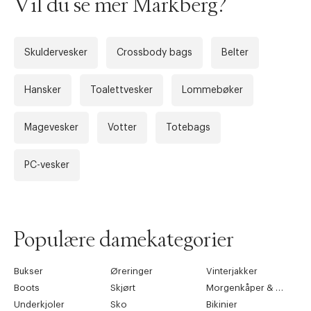
Vil du se mer Markberg?
Skuldervesker
Crossbody bags
Belter
Hansker
Toalettvesker
Lommebøker
Magevesker
Votter
Totebags
Forrige
Ne
PC-vesker
Populære damekategorier
Bukser
Øreringer
Vinterjakker
Boots
Skjørt
Morgenkåper & kimonoer
Underkjoler
Sko
Bikinier