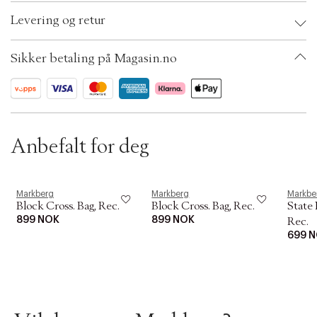
t
Brand:
Markberg
i
Levering og retur
EAN: 5711423104859
o
Size: One size
n
Color: Sort
Sikker betaling på Magasin.no
Ax numbers: 06618497
SKU: S13655058
ID: BGTO92-000R
Anbefalt for deg
Markberg
Markberg
Markbe
Block Cross. Bag, Rec.
Block Cross. Bag, Rec.
State 
899 NOK
899 NOK
Rec.
699 