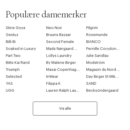
Populære damemerker
Stine Goya
Neo Noir
Pilgrim
Gestuz
Bruuns Bazaar
Rosemunde
Billi Bi
Second Female
BIANCO
Soaked in Luxury
Mads Nørgaard Copenhagen
Pernille Corydon Jewellery
Part Two
Lollys Laundry
Julie Sandlau
Bitte Kai Rand
By Malene Birger
Modström
Triumph
Masai Copenhagen
Magasin du Nord Collection
Selected
InWear
Day Birger Et Mikkelsen
YAS
Filippa K
SAND
UGG
Lauren Ralph Lauren
Becksöndergaard
Vis alle