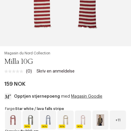
Magasin du Nord Collection
Milla 10G
(0)
Skriv en anmeldelse
Ingen
vurdering.
Samme
159 NOK
sidelenke.
Opptjen stjernepoeng
med
Magasin Goodie
a
Farge:
Star white / lava falls stripe
c
c
+11
e
50%
50%
50%
50%
s
S
B
E
A
R
C