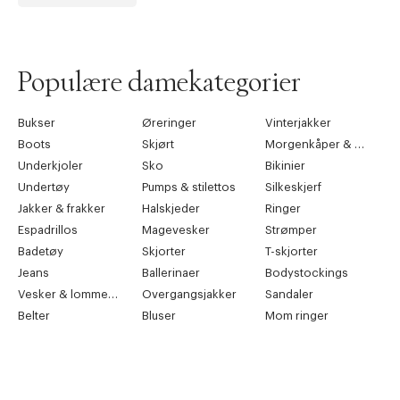
Populære damekategorier
Bukser
Øreringer
Vinterjakker
Boots
Skjørt
Morgenkåper & kimonoer
Underkjoler
Sko
Bikinier
Undertøy
Pumps & stilettos
Silkeskjerf
Jakker & frakker
Halskjeder
Ringer
Espadrillos
Magevesker
Strømper
Badetøy
Skjorter
T-skjorter
Jeans
Ballerinaer
Bodystockings
Vesker & lommebøker
Overgangsjakker
Sandaler
Belter
Bluser
Mom ringer