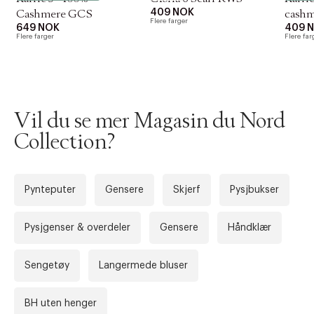
409 NOK
Cashmere GCS
cashm
Flere farger
649 NOK
409 
Flere farger
Flere far
Vil du se mer Magasin du Nord
Collection?
Pynteputer
Gensere
Skjerf
Pysjbukser
Forrige
Ne
Pysjgenser & overdeler
Gensere
Håndklær
Sengetøy
Langermede bluser
BH uten henger