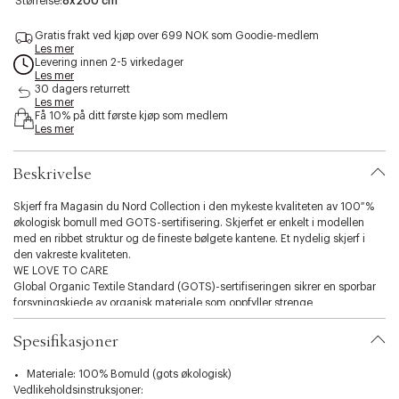
Størrelse:
8x200 cm
t
e
b
f
o
a
s
a
e
b
t
s
r
i
Gratis frakt ved kjøp over 699 NOK som Goodie-medlem
r
t
a
e
e
d
b
w
l
n
r
q
a
Les mer
i
h
e
d
g
u
m
Levering innen 2-5 virkedager
i
f
l
a
o
Les mer
l
t
l
o
r
m
30 dagers returrett
i
e
o
w
t
s
Les mer
t
/
w
/
z
e
Få 10% på ditt første kjøp som medlem
l
s
/
e
y
Les mer
a
t
s
d
.
v
a
t
/
v
a
r
a
s
Beskrivelse
a
f
w
r
t
a
h
w
a
r
l
i
h
r
i
Skjerf fra Magasin du Nord Collection i den mykeste kvaliteten av 100 %
l
t
i
w
a
økologisk bomull med GOTS-sertifisering. Skjerfet er enkelt i modellen
s
e
t
h
s
s
e
i
t
med en ribbet struktur og de fineste bølgete kantene. Et nydelig skjerf i
t
t
s
t
i
den vakreste kvaliteten.
r
r
t
e
o
WE LOVE TO CARE
i
i
r
s
n
p
p
i
t
Global Organic Textile Standard (GOTS)-sertifiseringen sikrer en sporbar
e
e
p
r
.
forsyningskjede av organisk materiale som oppfyller strenge
e
i
s
miljømessige- og kjemiske krav, samt anstendige arbeidsforhold på alle
p
e
stadier. Økologisk materiale kommer fra landbruket, hvor du jobber med
e
Spesifikasjoner
l
naturen på en måte som både økosystemer og biologisk mangfold
e
opprettholdes. Dette betyr at det ikke brukes giftige kjemikalier, at
Materiale: 100% Bomuld (gots økologisk)
c
vannforbruket er begrenset, og at regnvann i større grad brukes i
Vedlikeholdsinstruksjoner: