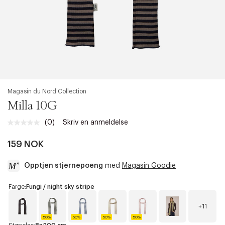
Magasin du Nord Collection
Milla 10G
(0)
Skriv en anmeldelse
Ingen
vurdering.
Samme
159 NOK
sidelenke.
Opptjen stjernepoeng
med
Magasin Goodie
a
Farge:
Fungi / night sky stripe
c
c
+11
e
50%
50%
50%
50%
s
F
B
E
A
R
C