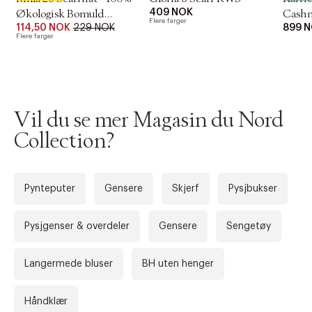
409 NOK
Økologisk Bomuld
Cash
Flere farger
114,50 NOK
229 NOK
899 
GOTS
Flere farger
Vil du se mer Magasin du Nord
Collection?
Pynteputer
Gensere
Skjerf
Pysjbukser
Forrige
Ne
Pysjgenser & overdeler
Gensere
Sengetøy
Langermede bluser
BH uten henger
Håndklær