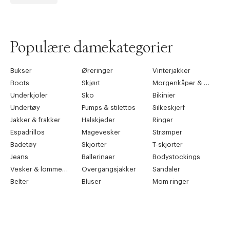
Populære damekategorier
Bukser
Øreringer
Vinterjakker
Boots
Skjørt
Morgenkåper & kimonoer
Underkjoler
Sko
Bikinier
Undertøy
Pumps & stilettos
Silkeskjerf
Jakker & frakker
Halskjeder
Ringer
Espadrillos
Magevesker
Strømper
Badetøy
Skjorter
T-skjorter
Jeans
Ballerinaer
Bodystockings
Vesker & lommebøker
Overgangsjakker
Sandaler
Belter
Bluser
Mom ringer