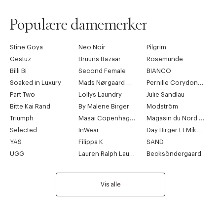
Populære damemerker
Stine Goya
Neo Noir
Pilgrim
Gestuz
Bruuns Bazaar
Rosemunde
Billi Bi
Second Female
BIANCO
Soaked in Luxury
Mads Nørgaard Copenhagen
Pernille Corydon Jewellery
Part Two
Lollys Laundry
Julie Sandlau
Bitte Kai Rand
By Malene Birger
Modström
Triumph
Masai Copenhagen
Magasin du Nord Collection
Selected
InWear
Day Birger Et Mikkelsen
YAS
Filippa K
SAND
UGG
Lauren Ralph Lauren
Becksöndergaard
Vis alle