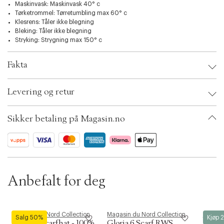
t
produksjonen.
Maskinvask: Maskinvask 40° c
i
Sertifisert av: ICEA
Tørketrommel: Tørretumbling max 60° c
o
Lisensnummer: GOTS-10770
Klesrens: Tåler ikke blegning
n
Bleking: Tåler ikke blegning
Stryking: Strygning max 150° c
Fakta
Brand:
Magasin du Nord Collection
Levering og retur
EAN: 2222002589316
Clothing Size: 8x200 cm
Color: Fungi / night sky stripe
Sikker betaling på Magasin.no
Ax numbers: 06737807, 06737806, 06737805, 06184739, 07069626,
06184738, 07069625, 06184737, 07069624, 06869503, 06869502,
06869501, 06869500, 06737804, 06737803, 06869504, 07031201,
06340918, 07031200, 06695609, 06340919, 06552183, 06552184,
06730743, 06730744, 06184745, 06552182, 06184744, 06730742,
06870145, 06730909, 06184743, 06551342, 06184742, 06551341,
06184741, 06184740
Anbefalt for deg
SKU: S12557702
ID: BKKQ95-3271
Magasin du Nord Collection
Magasin du Nord Collection
Magasin
Salg 50%
Kjøp 
Milla 26 Scarfhat - 100%
Gloria 6 Scarf RWS
Karrie