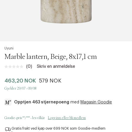
Uyuni
Marble lantern, Beige, 8x17,1 cm
(0)
Skriv en anmeldelse
Ingen
vurdering.
Samme
463,20 NOK
579 NOK
sidelenke.
Gjelder 29/07 - 09/08
Opptjen 463 stjernepoeng
med
Magasin Goodie
a
Goodie-pris **/*** - les vilkår
Logg inn eller bli medlem
c
c
Gratis frakt ved kjøp over 699 NOK som Goodie-medlem
e