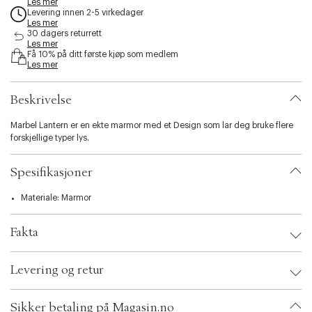
Les mer
s
Levering innen 2-5 virkedager
s
Les mer
30 dagers returrett
i
Les mer
b
Få 10% på ditt første kjøp som medlem
i
Les mer
l
i
t
Beskrivelse
y
.
Marbel Lantern er en ekte marmor med et Design som lar deg bruke flere
v
forskjellige typer lys.
a
r
Spesifikasjoner
i
a
t
Materiale: Marmor
i
o
Fakta
n
.
Brand:
Uyuni
s
Levering og retur
EAN: 5708311308062
e
Ax numbers: 06461008
l
SKU: S13046296
e
Sikker betaling på Magasin.no
ID: BDZJ41-0008
c