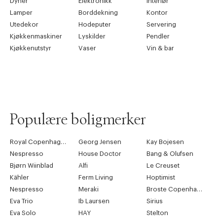
Dyner
Elektronikk
Interiør
Lamper
Borddekning
Kontor
Utedekor
Hodeputer
Servering
Kjøkkenmaskiner
Lyskilder
Pendler
Kjøkkenutstyr
Vaser
Vin & bar
Populære boligmerker
Royal Copenhagen
Georg Jensen
Kay Bojesen
Nespresso
House Doctor
Bang & Olufsen
Bjørn Wiinblad
Alfi
Le Creuset
Kähler
Ferm Living
Hoptimist
Nespresso
Meraki
Broste Copenhagen
Eva Trio
Ib Laursen
Sirius
Eva Solo
HAY
Stelton