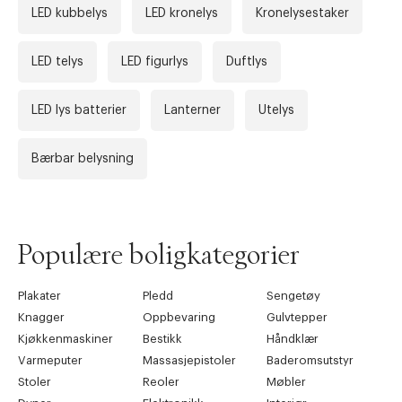
LED kubbelys
LED kronelys
Kronelysestaker
LED telys
LED figurlys
Duftlys
LED lys batterier
Lanterner
Utelys
Bærbar belysning
Forrige
Ne
Populære boligkategorier
Plakater
Pledd
Sengetøy
Knagger
Oppbevaring
Gulvtepper
Kjøkkenmaskiner
Bestikk
Håndklær
Varmeputer
Massasjepistoler
Baderomsutstyr
Stoler
Reoler
Møbler