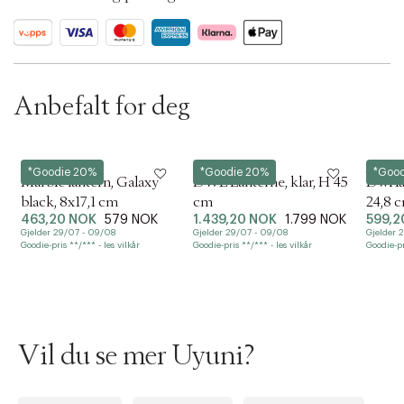
t
i
o
n
Anbefalt for deg
Uyuni
Holmegaard
Holme
*Goodie 20%
*Goodie 20%
*Goo
Marble lantern, Galaxy
DWL Lanterne, klar, H 45
Dwl la
black, 8x17,1 cm
cm
24,8 c
463,20 NOK
579 NOK
1.439,20 NOK
1.799 NOK
599,2
Gjelder 29/07 - 09/08
Gjelder 29/07 - 09/08
Gjelder 
Goodie-pris **/*** - les vilkår
Goodie-pris **/*** - les vilkår
Goodie-pr
Vil du se mer Uyuni?