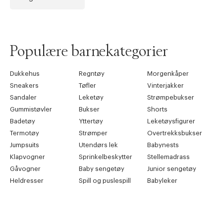
Populære barnekategorier
Dukkehus
Regntøy
Morgenkåper
Sneakers
Tøfler
Vinterjakker
Sandaler
Leketøy
Strømpebukser
Gummistøvler
Bukser
Shorts
Badetøy
Yttertøy
Leketøysfigurer
Termotøy
Strømper
Overtrekksbukser
Jumpsuits
Utendørs lek
Babynests
Klapvogner
Sprinkelbeskytter
Stellemadrass
Gåvogner
Baby sengetøy
Junior sengetøy
Heldresser
Spill og puslespill
Babyleker