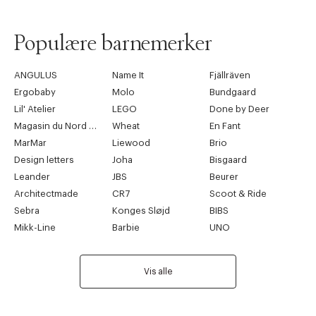
Populære barnemerker
ANGULUS
Name It
Fjällräven
Ergobaby
Molo
Bundgaard
Lil' Atelier
LEGO
Done by Deer
Magasin du Nord Collection
Wheat
En Fant
MarMar
Liewood
Brio
Design letters
Joha
Bisgaard
Leander
JBS
Beurer
Architectmade
CR7
Scoot & Ride
Sebra
Konges Sløjd
BIBS
Mikk-Line
Barbie
UNO
Vis alle