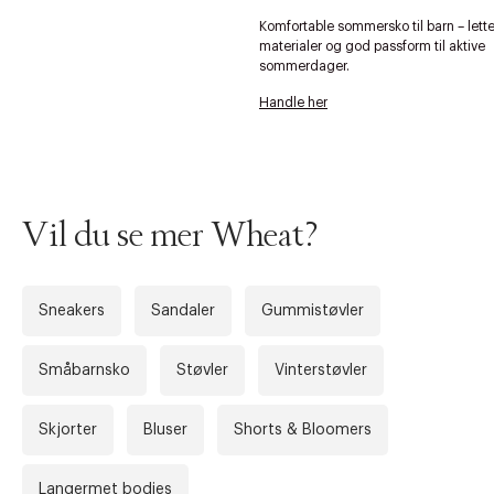
Komfortable sommersko til barn – lett
materialer og god passform til aktive
sommerdager.
Forrige
Ne
Handle her
Vil du se mer Wheat?
Sneakers
Sandaler
Gummistøvler
Småbarnsko
Støvler
Vinterstøvler
Skjorter
Bluser
Shorts & Bloomers
Langermet bodies