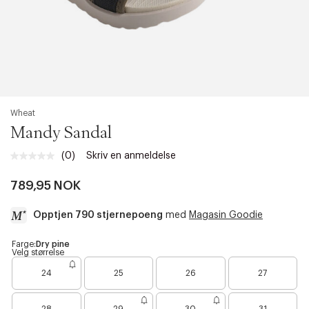
Wheat
Mandy Sandal
(0)
Skriv en anmeldelse
Ingen
vurdering.
Samme
789,95 NOK
sidelenke.
Opptjen 790 stjernepoeng
med
Magasin Goodie
a
Farge:
Dry pine
Velg størrelse
c
B
B
B
c
24
25
26
27
a
a
a
e
r
r
r
s
B
B
e
e
e
s