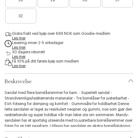
28
29
30
31
a
a
n
n
n
i
r
r
o
o
o
b
B
e
e
e
e
e
i
32
a
n
n
n
n
n
l
r
o
o
f
f
f
i
e
e
e
å
å
å
t
Gratis frakt ved kjøp over 699 NOK som Goodie-medlem
n
n
n
i
i
i
y
Les mer
o
f
f
g
g
g
Levering innen 2-5 virkedager
.
e
å
å
j
j
j
Les mer
v
n
i
i
30 dagers returrett
e
e
e
a
f
Les mer
g
g
n
n
n
r
Få 10% på ditt første kjøp som medlem
å
j
j
i
Les mer
i
e
e
a
g
n
n
t
j
Beskrivelse
i
e
o
n
Sandal med flere borrelåsremmer for barn. - Superlett sandal -
n
Strandvennlige/rasktørrende materialer - Tre borrelåser for justerbarhet -
.
EVA-fotseng for demping og komfort - Gummisåle for holdbarhet Denne
s
lette sandalen er laget av resirkulert neopren og gummi, noe som gjør den
e
rasktørkende og super holdbar når man leker ute om sommeren. Mandy-
l
sandalen har et sportslig utseende med to justerbare borrelåsremmer over
e
foten for en tett passform. I tillegg har sandalen en ekstra borrelåslukning
c
bak for å holde foten på plass. Anbefalt veksttillegg: 1-1,5 cm Indre mål
t
Størrelse 24 = 15,8 cm Størrelse 25 = 16,4 cm Størrelse 26 = 17,1 cm