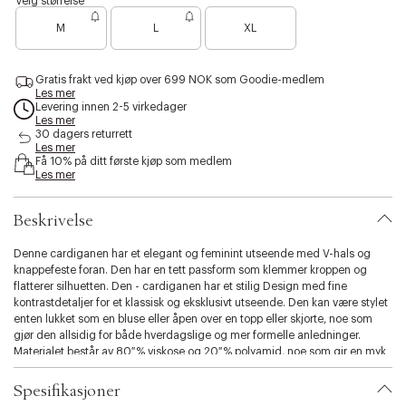
Velg størrelse
a
a
a
s
B
z
z
r
M
L
XL
i
a
e
e
i
b
m
m
n
r
i
e
e
e
e
l
l
/
l
Gratis frakt ved kjøp over 699 NOK som Goodie-medlem
n
a
a
v
Les mer
i
o
n
n
a
Levering innen 2-5 virkedager
t
g
g
n
e
Les mer
e
e
i
y
n
30 dagers returrett
/
l
.
f
Les mer
b
l
v
Få 10% på ditt første kjøp som medlem
l
a
å
Les mer
a
a
i
c
r
g
k
i
j
Beskrivelse
a
e
t
n
Denne cardiganen har et elegant og feminint utseende med V-hals og
i
knappefeste foran. Den har en tett passform som klemmer kroppen og
o
flatterer silhuetten. Den - cardiganen har et stilig Design med fine
n
kontrastdetaljer for et klassisk og eksklusivt utseende. Den kan være stylet
.
enten lukket som en bluse eller åpen over en topp eller skjorte, noe som
s
gjør den allsidig for både hverdagslige og mer formelle anledninger.
e
Materialet består av 80 % viskose og 20 % polyamid, noe som gir en myk
l
og behagelig kvalitet med god holdbarhet.
e
c
Spesifikasjoner