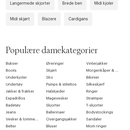
Langermede skjorter
Brede ben
Midi kjoler
Midi skjørt
Blazere
Cardigans
Populære damekategorier
Bukser
Øreringer
Vinterjakker
Boots
Skjørt
Morgenkåper & kimonoer
Underkjoler
Sko
Bikinier
Undertøy
Pumps & stilettos
Silkeskjerf
Jakker & frakker
Halskjeder
Ringer
Espadrillos
Magevesker
Strømper
Badetøy
Skjorter
T-skjorter
Jeans
Ballerinaer
Bodystockings
Vesker & lommebøker
Overgangsjakker
Sandaler
Belter
Bluser
Mom ringer