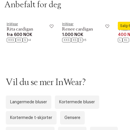
Anbefalt for deg
InWear
InWear
InWear
Salg
Rita cardigan
Renee cardigan
Walli
fra
600 NOK
1.000 NOK
400 
XXS
XS
S
+4
XXS
XS
S
+5
L
XL
Vil du se mer InWear?
Forrige
Ne
Langermede bluser
Kortermede bluser
Kortermede t-skjorter
Gensere