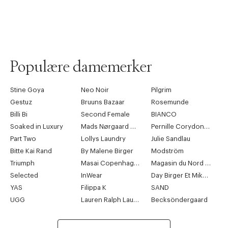
Populære damemerker
Stine Goya
Neo Noir
Pilgrim
Gestuz
Bruuns Bazaar
Rosemunde
Billi Bi
Second Female
BIANCO
Soaked in Luxury
Mads Nørgaard Copenhagen
Pernille Corydon Jewellery
Part Two
Lollys Laundry
Julie Sandlau
Bitte Kai Rand
By Malene Birger
Modström
Triumph
Masai Copenhagen
Magasin du Nord Collection
Selected
InWear
Day Birger Et Mikkelsen
YAS
Filippa K
SAND
UGG
Lauren Ralph Lauren
Becksöndergaard