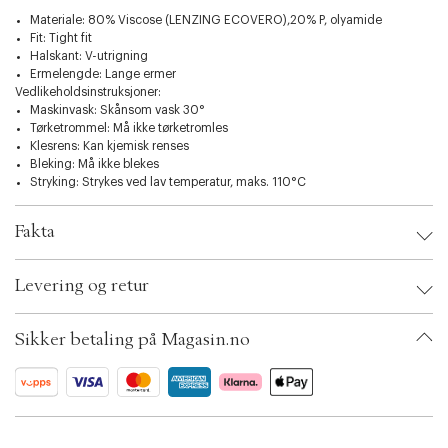
t
i
Materiale: 80% Viscose (LENZING ECOVERO),20% P, olyamide
o
Fit: Tight fit
n
Halskant: V-utrigning
Ermelengde: Lange ermer
Vedlikeholdsinstruksjoner:
Maskinvask: Skånsom vask 30°
Tørketrommel: Må ikke tørketromles
Klesrens: Kan kjemisk renses
Bleking: Må ikke blekes
Stryking: Strykes ved lav temperatur, maks. 110°C
Fakta
Brand:
InWear
Levering og retur
EAN: 5715575648919
Clothing Size: XL
Color: Haze melange/black
Sikker betaling på Magasin.no
Ax numbers: 07019437, 06728331, 06728332, 06728330, 07019438,
07019439, 06728329
SKU: S14029655
ID: BKKA50-4J4K