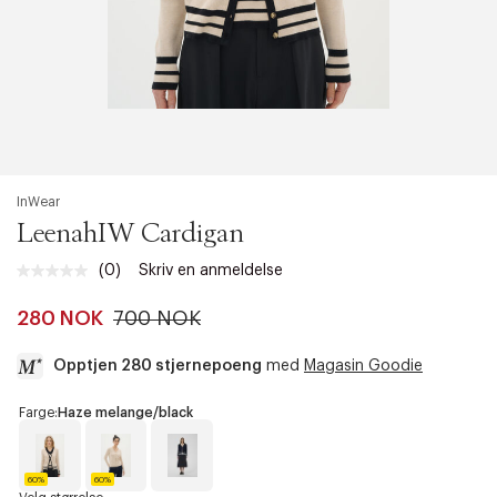
InWear
LeenahIW Cardigan
(0)
Skriv en anmeldelse
Ingen
vurdering.
Samme
280 NOK
700 NOK
sidelenke.
Opptjen 280 stjernepoeng
med
Magasin Goodie
a
Farge:
Haze melange/black
c
c
e
60%
60%
s
H
H
M