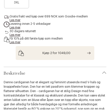
l
l
/
3XL
l
a
a
v
i
n
n
a
t
g
g
n
e
e
i
y
Gratis frakt ved kjøp over 699 NOK som Goodie-medlem
/
l
Les mer
.
b
l
Levering innen 2-5 virkedager
v
l
a
Les mer
a
a
30 dagers returrett
c
r
Les mer
k
i
Få 10% på ditt første kjøp som medlem
Les mer
a
t
i
Kjøp 2 for 1049,00
o
n
.
s
Beskrivelse
e
l
Denne cardiganen har et elegant og feminint utseende med V-hals og
e
knappefeste foran. Den har en tett passform som klemmer kroppen og
c
flatterer silhuetten. Den - cardiganen har et stilig Design med fine
t
kontrastdetaljer for et klassisk og eksklusivt utseende. Den kan være stylet
i
enten lukket som en bluse eller åpen over en topp eller skjorte, noe som
o
gjør den allsidig for både hverdagslige og mer formelle anledninger.
n
Materialet består av 80 % viskose og 20 % polyamid, noe som gir en myk