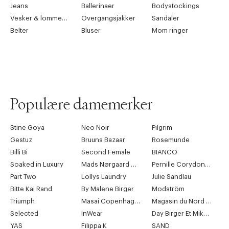
Jeans
Ballerinaer
Bodystockings
Vesker & lommebøker
Overgangsjakker
Sandaler
Belter
Bluser
Mom ringer
Populære damemerker
Stine Goya
Neo Noir
Pilgrim
Gestuz
Bruuns Bazaar
Rosemunde
Billi Bi
Second Female
BIANCO
Soaked in Luxury
Mads Nørgaard Copenhagen
Pernille Corydon Jewellery
Part Two
Lollys Laundry
Julie Sandlau
Bitte Kai Rand
By Malene Birger
Modström
Triumph
Masai Copenhagen
Magasin du Nord Collection
Selected
InWear
Day Birger Et Mikkelsen
YAS
Filippa K
SAND