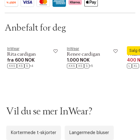
ID: BKKA50-4BAA
Anbefalt for deg
InWear
InWear
InWear
Salg
Rita cardigan
Renee cardigan
Walli
fra
600 NOK
1.000 NOK
400 
XXS
XS
S
+4
XXS
XS
S
+5
L
XL
Vil du se mer InWear?
Forrige
Ne
Kortermede t-skjorter
Langermede bluser