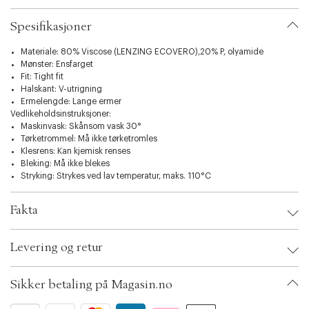
og behagelig kvalitet med god holdbarhet.
Spesifikasjoner
Materiale: 80% Viscose (LENZING ECOVERO),20% P, olyamide
Mønster: Ensfarget
Fit: Tight fit
Halskant: V-utrigning
Ermelengde: Lange ermer
Vedlikeholdsinstruksjoner:
Maskinvask: Skånsom vask 30°
Tørketrommel: Må ikke tørketromles
Klesrens: Kan kjemisk renses
Bleking: Må ikke blekes
Stryking: Strykes ved lav temperatur, maks. 110°C
Fakta
Brand:
InWear
Levering og retur
EAN: 5715751429363
Clothing Size: M
Ax numbers: 07019437, 06728331, 06728332, 06728330, 07019438,
Sikker betaling på Magasin.no
07019439, 06728329
SKU: S15059211