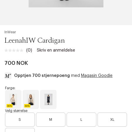
InWear
LeenahIW Cardigan
(0)
Skriv en anmeldelse
Ingen
vurdering.
Samme
700 NOK
sidelenke.
Opptjen 700 stjernepoeng
med
Magasin Goodie
a
Farge:
c
c
e
60%
60%
s
H
H
M
Velg størrelse
a
a
a
s
z
z
r
S
M
L
XL
i
e
e
i
b
m
m
n
i
e
e
e