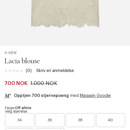
A-VIEW
Lacia blouse
(0)
Skriv en anmeldelse
Ingen
vurdering.
Samme
700 NOK
1.000 NOK
sidelenke.
Opptjen 700 stjernepoeng
med
Magasin Goodie
a
Farge:
Off white
Velg størrelse
c
B
B
B
c
34
36
38
40
a
a
a
e
r
r
r
s