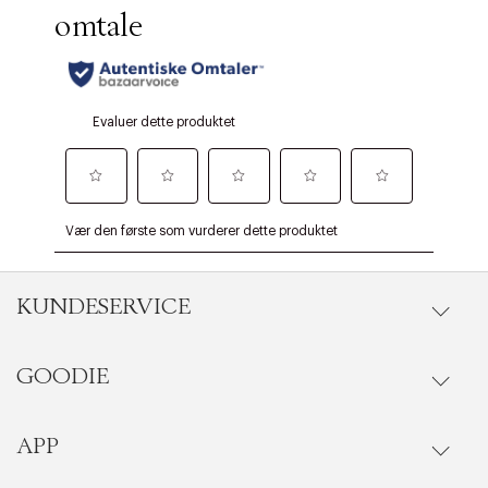
KUNDESERVICE
GOODIE
Gå til kundeservice
Ordrestatus
APP
Goodie fordelsunivers