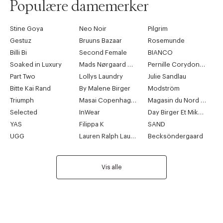
Populære damemerker
Stine Goya
Neo Noir
Pilgrim
Gestuz
Bruuns Bazaar
Rosemunde
Billi Bi
Second Female
BIANCO
Soaked in Luxury
Mads Nørgaard Copenhagen
Pernille Corydon Jewellery
Part Two
Lollys Laundry
Julie Sandlau
Bitte Kai Rand
By Malene Birger
Modström
Triumph
Masai Copenhagen
Magasin du Nord Collection
Selected
InWear
Day Birger Et Mikkelsen
YAS
Filippa K
SAND
UGG
Lauren Ralph Lauren
Becksöndergaard
Vis alle