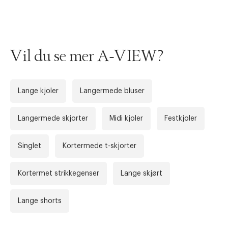
Vil du se mer A-VIEW?
Lange kjoler
Langermede bluser
Langermede skjorter
Midi kjoler
Festkjoler
Singlet
Kortermede t-skjorter
Forrige
Ne
Kortermet strikkegenser
Lange skjørt
Lange shorts