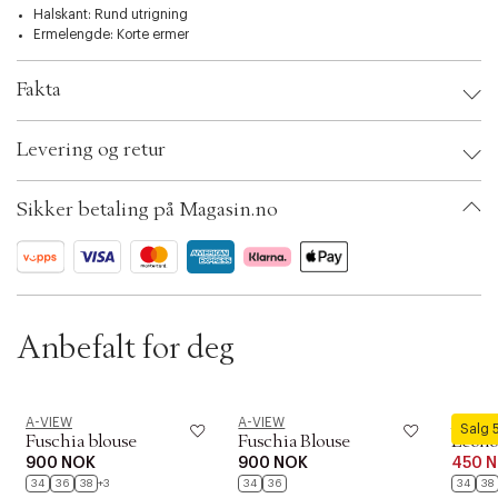
t
Halskant: Rund utrigning
i
Ermelengde: Korte ermer
o
n
Fakta
Brand:
A-VIEW
Levering og retur
EAN: 5714711437813
Clothing Size: 34
Color: Off white
Sikker betaling på Magasin.no
Ax numbers: 06797778
SKU: S14307945
ID: BKQU02-01ZN
Anbefalt for deg
A-VIEW
A-VIEW
A-VIEW
Salg
Fuschia blouse
Fuschia Blouse
Leono
900 NOK
900 NOK
450 
34
36
38
+3
34
36
34
38