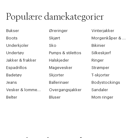
Populære damekategorier
Bukser
Øreringer
Vinterjakker
Boots
Skjørt
Morgenkåper & kimonoer
Underkjoler
Sko
Bikinier
Undertøy
Pumps & stilettos
Silkeskjerf
Jakker & frakker
Halskjeder
Ringer
Espadrillos
Magevesker
Strømper
Badetøy
Skjorter
T-skjorter
Jeans
Ballerinaer
Bodystockings
Vesker & lommebøker
Overgangsjakker
Sandaler
Belter
Bluser
Mom ringer