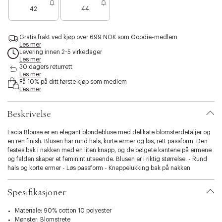
e
e
e
s
42
44
n
n
n
i
o
o
o
b
e
e
e
i
Gratis frakt ved kjøp over 699 NOK som Goodie-medlem
n
n
n
l
Les mer
f
f
f
i
Levering innen 2-5 virkedager
å
å
å
Les mer
t
i
i
i
30 dagers returrett
y
Les mer
g
g
g
.
Få 10% på ditt første kjøp som medlem
j
j
j
v
Les mer
e
e
e
a
n
n
n
r
Beskrivelse
i
a
t
Lacia Blouse er en elegant blondebluse med delikate blomsterdetaljer og
i
en ren finish. Blusen har rund hals, korte ermer og løs, rett passform. Den
o
festes bak i nakken med en liten knapp, og de bølgete kantene på ermene
n
og falden skaper et feminint utseende. Blusen er i riktig størrelse. - Rund
.
hals og korte ermer - Løs passform - Knappelukking bak på nakken
s
e
Spesifikasjoner
l
e
Materiale: 90% cotton 10 polyester
c
Mønster: Blomstrete