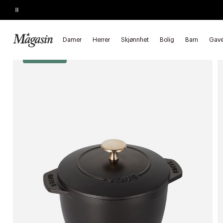
Pause
SLUTTER SNART
Opptil 40% på SAGE, Georg Jensen, SMEG m.fl.
Forside
Bolig
Kjøkkenutstyr
Gryter & panner
Støpejernsgr
Damer
Herrer
Skjønnhet
Bolig
Barn
Gave
*Goodie 30%