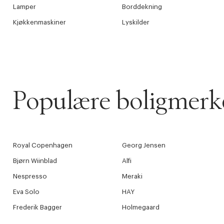
Forrige
Lamper
Borddekning
videoen.
Kjøkkenmaskiner
Lyskilder
30 dager
Få 10% p
Populære boligmerk
Royal Copenhagen
Georg Jensen
Bjørn Wiinblad
Alfi
Nespresso
Meraki
Eva Solo
HAY
Frederik Bagger
Holmegaard