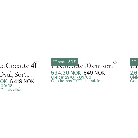
Staub
Sta
*Goodie 30%
*G
e Cocotte 41
La Cocotte 10 cm sort
La
594,30 NOK
849 NOK
2.
 Oval, Sort,
Gjelder 29/07 - 09/08
Gjel
NOK
6.419 NOK
Goodie-pris **/*** - les vilkår
Goodi
n
- 09/08
* - les vilkår