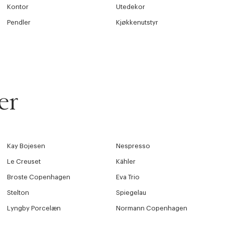
Kontor
Utedekor
Pendler
Kjøkkenutstyr
s returrett
Riktige informasjonskapsler
Lukk
å ditt første kjøp som medlem
er
Kay Bojesen
Nespresso
Le Creuset
Kähler
Broste Copenhagen
Eva Trio
Stelton
Spiegelau
Lyngby Porcelæn
Normann Copenhagen