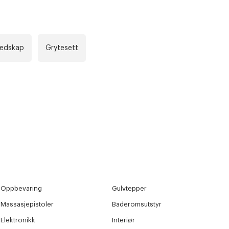
redskap
Grytesett
Oppbevaring
Gulvtepper
Massasjepistoler
Baderomsutstyr
Elektronikk
Interiør
r at kunne se