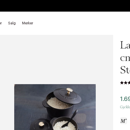
yter
r
Salg
Merker
Sta
La
cm
St
1.6
Gjelde