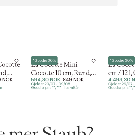
Staub
Staub
*Goodie 30%
*Goodie 30%
Cocotte
La Cocotte Mini
La Cocott
nd,
Cocotte 10 cm, Rund,
cm / 12 l,
9 NOK
594,30 NOK
849 NOK
4.493,30 
Eukalyptus, Støbejern
Støbejer
Gjelder 29/07 - 09/08
Gjelder 29/07 
år
Goodie-pris **/*** - les vilkår
Goodie-pris **/**
se mer Staub?