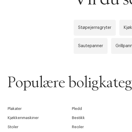
Støpejernsgryter
Kjø
Sautepanner
Grillpan
Populære boligkateg
DESSVERRE K
LA OSS VISE
Plakater
Pledd
Gratis f
Kjøkkenmaskiner
Bestikk
TILFØY NYTT
Stoler
Reoler
Øv vi kan desvæ
Levering