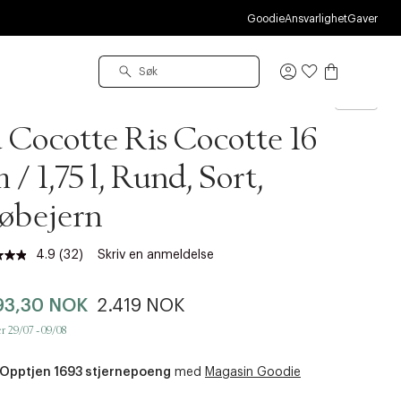
S
Goodie
Ansvarlighet
Gaver
Logg
inn
ub
 Cocotte Ris Cocotte 16
 / 1,75 l, Rund, Sort,
øbejern
4.9
(32)
Skriv en anmeldelse
Les
32
omtaler.
93,30 NOK
2.419 NOK
Samme
sidelenke.
r 29/07 - 09/08
Opptjen 1693 stjernepoeng
med
Magasin Goodie