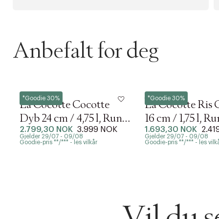
Anbefalt for deg
Staub
Staub
*Goodie 30%
*Goodie 30%
La Cocotte Cocotte
La Cocotte Ris 
Dyb 24 cm / 4,75 l, Rund,
16 cm / 1,75 l, Ru
2.799,30 NOK
3.999 NOK
1.693,30 NOK
2.41
Sort, Støbejern
Grafitgrå, Støb
Gjelder 29/07 - 09/08
Gjelder 29/07 - 09/08
Goodie-pris **/*** - les vilkår
Goodie-pris **/*** - les vilk
Vil du 