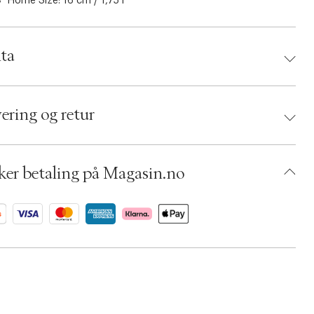
Home Size: 16 cm / 1,75 l
ta
d:
Staub
 3272340022470
ering og retur
umbers: 06802393
 S14318522
BKST91-0008
ker betaling på Magasin.no