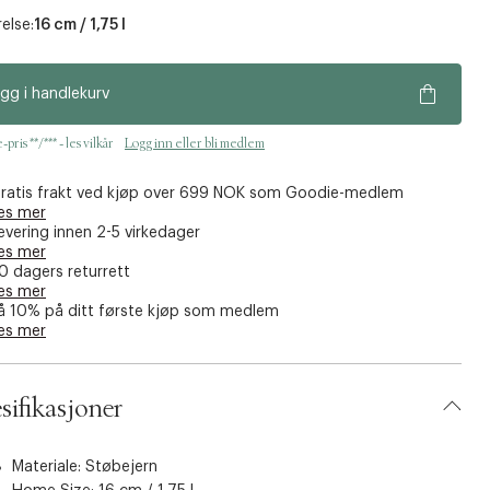
else:
16 cm / 1,75 l
gg i handlekurv
pris **/*** - les vilkår
Logg inn eller bli medlem
ratis frakt ved kjøp over 699 NOK som Goodie-medlem
es mer
evering innen 2-5 virkedager
es mer
0 dagers returrett
es mer
å 10% på ditt første kjøp som medlem
es mer
sifikasjoner
Materiale: Støbejern