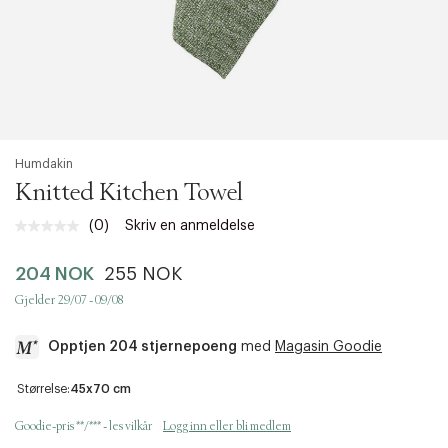
Humdakin
Knitted Kitchen Towel
(0)
Skriv en anmeldelse
Ingen
vurdering.
Samme
204 NOK
255 NOK
sidelenke.
Gjelder 29/07 - 09/08
Opptjen 204 stjernepoeng
med
Magasin Goodie
a
Størrelse:
45x70 cm
c
c
Goodie-pris **/*** - les vilkår
Logg inn eller bli medlem
e