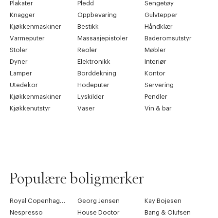
Plakater
Pledd
Sengetøy
Knagger
Oppbevaring
Gulvtepper
Kjøkkenmaskiner
Bestikk
Håndklær
Varmeputer
Massasjepistoler
Baderomsutstyr
Stoler
Reoler
Møbler
Dyner
Elektronikk
Interiør
Lamper
Borddekning
Kontor
Utedekor
Hodeputer
Servering
Kjøkkenmaskiner
Lyskilder
Pendler
Kjøkkenutstyr
Vaser
Vin & bar
Populære boligmerker
Royal Copenhagen
Georg Jensen
Kay Bojesen
Nespresso
House Doctor
Bang & Olufsen