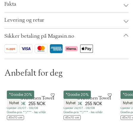
Fakta
t
i
Brand:
Humdakin
o
Levering og retur
EAN: 5713391026577
n
Ax numbers: 06788050
SKU: S14277552
Sikker betaling på Magasin.no
ID: BKMV43-0008
Anbefalt for deg
Humdakin
Humdakin
Humda
*Goodie 20%
*Goodie 20%
*Goo
Knitted Kitchen Towel
Knitted Kitchen Towel
Knitt
Nyhet
Nyhet
Nyhet
204 NOK
255 NOK
204 NOK
255 NOK
204 
Gjelder 29/07 - 09/08
Gjelder 29/07 - 09/08
Gjelder 
Goodie-pris **/*** - les vilkår
Goodie-pris **/*** - les vilkår
Goodie-pr
45x70 cm
45x70 cm
45x70 