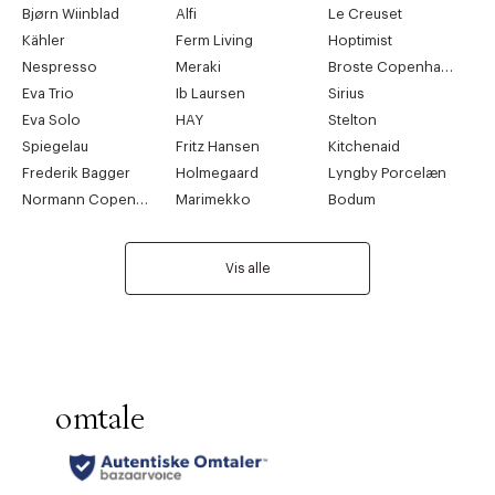
Bjørn Wiinblad
Alfi
Le Creuset
Kähler
Ferm Living
Hoptimist
Nespresso
Meraki
Broste Copenhagen
Eva Trio
Ib Laursen
Sirius
Eva Solo
HAY
Stelton
Spiegelau
Fritz Hansen
Kitchenaid
Frederik Bagger
Holmegaard
Lyngby Porcelæn
Normann Copenhagen
Marimekko
Bodum
Vis alle