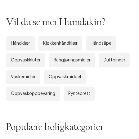
Vil du se mer Humdakin?
Håndklær
Kjøkkenhåndklær
Håndsåpe
Oppvaskkluter
Rengjøringsmidler
Duftpinner
Forrige
Ne
Vaskemidler
Oppvaskmiddel
Oppvaskoppbevaring
Pyntebrett
Populære boligkategorier