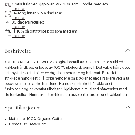
s
Gratis frakt ved kjøp over 699 NOK som Goodie-medlem
Les mer
s
Levering innen 2-5 virkedager
i
Les mer
b
30 dagers returrett
i
Les mer
l
Få 10% på ditt første kjøp som medlem
Les mer
i
t
y
Beskrivelse
.
v
KNITTED KITCHEN TOWEL Økologisk bomull 45 x 70 cm Dette strikkede
a
kjøkkenhåndkleet er laget av 100 % økologisk bomull. Det vakre håndkleet
r
i et mykt strikket stoff er veldig absorberende og holdbart. Bruk det
i
strikkede håndkleet til å tørke hendene på kjøkkenet enda raskere ved å ta
a
oppvasken eller vaske hendene. Humdakin strikket håndkle er et
t
funksjonelt og dekorativt tilbehør til kjøkkenet ditt. Bland håndtørket med
i
de forskjellige Humdakin-tekstilene og assorterte farger for et vakkert og
o
stilig hjem. - Vask ved 60C - Tehåndkleet kan tørkes i tørketrommel. - For
n
at stoffet skal opprettholde de beste tørkeegenskapene, må du ikke bruke
Spesifikasjoner
.
tøymykner. - For en herlig frisk duft, bruk Humdakin vaskesåpe når du
s
vasker tekstilene.
e
Materiale: 100% Organic Cotton
l
Home Size: 45x70 cm
e
c